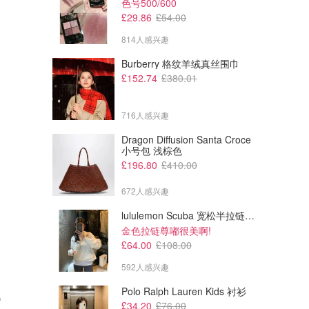
色号500/600
£29.86
£54.00
814人感兴趣
Burberry 格纹羊绒真丝围巾
£152.74
£380.01
716人感兴趣
Dragon Diffusion Santa Croce
小号包 浅棕色
£196.80
£410.00
672人感兴趣
lululemon Scuba 宽松半拉链卫衣
金色拉链尊嘟很美啊!
£64.00
£108.00
592人感兴趣
Polo Ralph Lauren Kids 衬衫
£34.20
£76.00