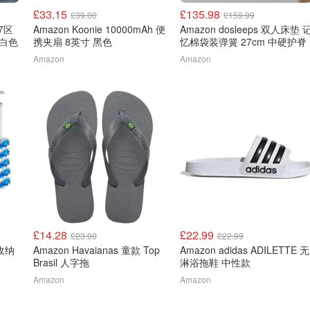
£33.15
£135.98
£39.00
£159.99
 7区
Amazon Koonie 10000mAh 便
Amazon dosleeps 双人床垫 
 白色
携夹扇 8英寸 黑色
忆棉袋装弹簧 27cm 中硬护脊
Amazon
Amazon
£14.28
£22.99
£23.00
£22.99
缩收纳
Amazon Havaianas 童款 Top
Amazon adidas ADILETTE 无
Brasil 人字拖
淋浴拖鞋 中性款
Amazon
Amazon