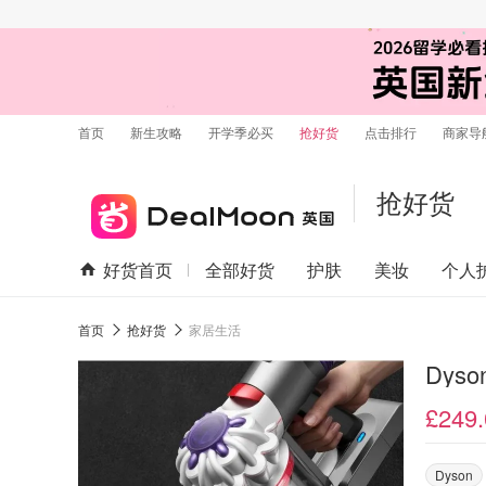
首页
新生攻略
开学季必买
抢好货
点击排行
商家导
抢好货
好货首页
全部好货
护肤
美妆
个人
首页
抢好货
家居生活
£249.
Dyson