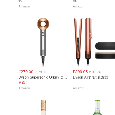
Amazon
Amazon
£279.00
£299.95
£279.00
£315.74
Dyson Supersonic Origin 吹风机
Dyson Airstrait 直发器
史低！
Amazon
Amazon