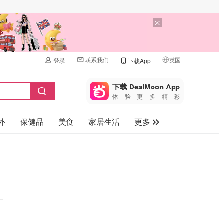
联系我们
英国
登录
下载App
🇺🇸
美国
下载 DealMoon App
体验更多精彩
🇨🇳
中国
外
保健品
美食
家居生活
更多
🇨🇦
加拿大
🇬🇧
家电数码
英国
母婴儿童
🇩🇪
德国
礼品卡
🇫🇷
法国
旅游
🇮🇹
意大利