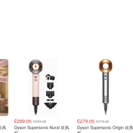
£299.00
£279.00
£399.99
£279.00
Dyson Supersonic Nural 吹风
Dyson Supersonic Origin 吹风
机
机