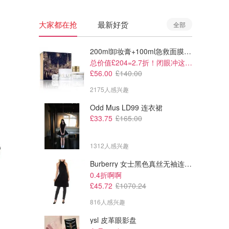
大家都在抢
最新好货
全部
200ml卸妆膏+100ml急救面膜+面霜+洁颜布
总价值£204=2.7折！闭眼冲这套！
£56.00
£140.00
2175人感兴趣
Odd Mus LD99 连衣裙
£33.75
£165.00
1312人感兴趣
Burberry 女士黑色真丝无袖连衣裙
£89.00
£299.99
£139.99
£499.99
0.4折啊啊
Amazon Hoover HF1 Max 无
Amazon roborock QV 35S 扫
£45.72
£1070.24
线吸尘器 200W 50分钟
地机器人 10000Pa吸力
816人感兴趣
Amazon
Amazon
ysl 皮革眼影盘