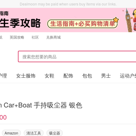
Dealmoon may be paid when users buy items via our links.
航
英国攻略
社区
兑换商城
护理
女士服饰
女鞋
配饰
包包
男士
运动户
Dyson Car+Boat 手持吸尘器 银色
00
Amazon
清洁工具
吸尘器