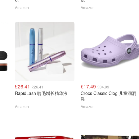
Amazon
Amazon
£26.41
£17.49
£26.41
£34.99
RapidLash 睫毛增长精华液
Crocs Classic Clog 儿童洞洞
鞋
Amazon
Amazon