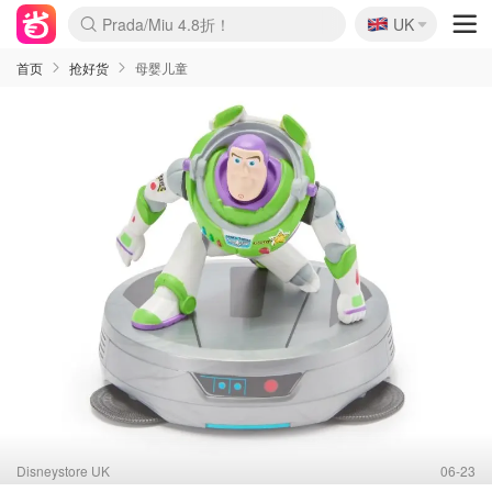
🇬🇧
Prada/Miu 4.8折！
UK
麦卢卡蜂蜜夏促！个位数！
啥？必胜客披萨5折！
首页
抢好货
母婴儿童
Disneystore UK
06-23