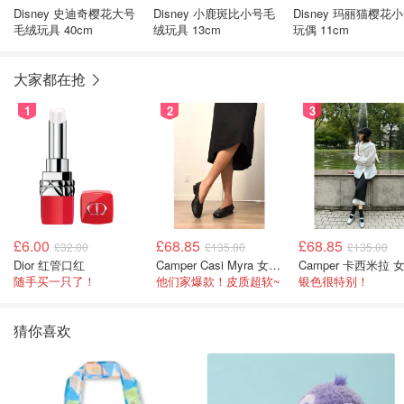
Disney 史迪奇樱花大号
Disney 小鹿斑比小号毛
Disney 玛丽猫樱花
毛绒玩具 40cm
绒玩具 13cm
玩偶 11cm
大家都在抢
1
2
3
£6.00
£68.85
£68.85
£32.00
£135.00
£135.00
Dior 红管口红
Camper Casi Myra 女士乐福鞋
随手买一只了！
他们家爆款！皮质超软~
银色很特别！
猜你喜欢