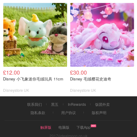
£12.00
£30.00
Disney 小飞象迷你毛绒玩具 11cm
Disney 毛绒樱花史迪奇
Disneystore UK
Disneystore UK
联系我们
黑五
InRewards
饭团外卖
隐私条款
用户协议
版权声明
触屏版
电脑版
下载App
2017©dealmoon.co.uk