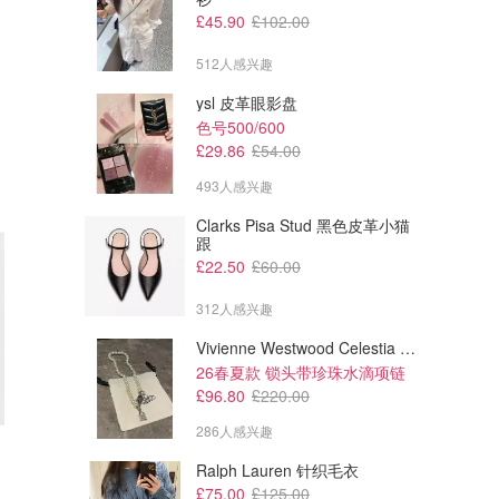
£45.90
£102.00
512人感兴趣
ysl 皮革眼影盘
色号500/600
£29.86
£54.00
493人感兴趣
Clarks Pisa Stud 黑色皮革小猫
跟
£22.50
£60.00
312人感兴趣
Vivienne Westwood Celestia 小号吊坠项链
26春夏款 锁头带珍珠水滴项链
£96.80
£220.00
286人感兴趣
Ralph Lauren 针织毛衣
£75.00
£125.00