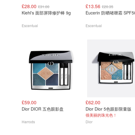
£28.00
£13.56
£31.00
£20.35
Kiehl's 面部屏障修护棒 9g
Eucerin 防晒啫喱霜 SPF5
Escentual
Escentual
£59.00
£62.00
Dior DIOR 五色眼影盘
Dior Dior 5色眼影限量版
很美丽的珠光色！
Harrods
Dior