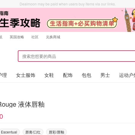
Dealmoon may be paid when users buy items via our links.
航
英国攻略
社区
兑换商城
护理
女士服饰
女鞋
配饰
包包
男士
运动户
Dior Rouge 液体唇釉
0
Escentual
唇膏/口红
唇彩/唇釉