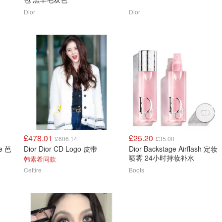
Dior
Dior
£478.01
£25.20
£606.14
£35.00
ne 芭
Dior Dior CD Logo 皮带
Dior Backstage Airflash 定妆
喷雾 24小时持妆补水
韩素希同款
Cettire
Boots