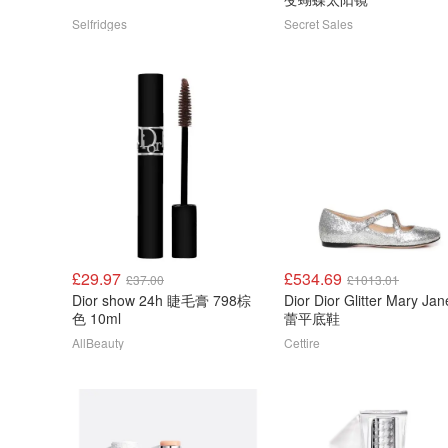
Selfridges
Secret Sales
£29.97
£534.69
£37.00
£1013.01
Dior show 24h 睫毛膏 798棕
Dior Dior Glitter Mary Ja
色 10ml
蕾平底鞋
AllBeauty
Cettire