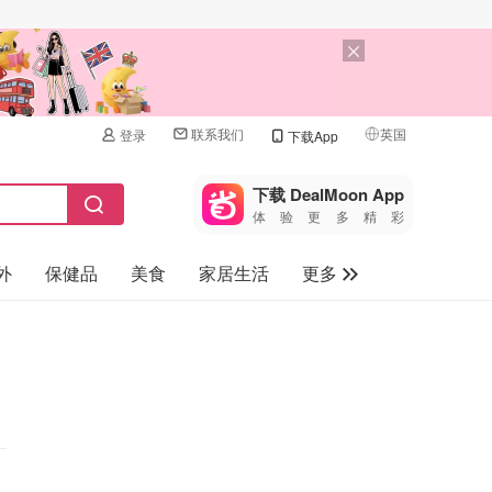
联系我们
英国
登录
下载App
🇺🇸
美国
下载 DealMoon App
体验更多精彩
🇨🇳
中国
外
保健品
美食
家居生活
更多
🇨🇦
加拿大
🇬🇧
家电数码
英国
母婴儿童
🇩🇪
德国
礼品卡
🇫🇷
法国
旅游
🇮🇹
意大利