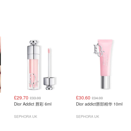
£29.70
£30.60
£33.00
£34.00
Dior Addict 唇彩 6ml
Dior addict唇部精华 10ml
SEPHORA UK
SEPHORA UK