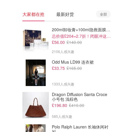
大家都在抢
最新好货
全部
200ml卸妆膏+100ml急救面膜+面霜+洁颜布
总价值£204=2.7折！闭眼冲这套！
£56.00
£140.00
2106人感兴趣
Odd Mus LD99 连衣裙
£33.75
£165.00
1333人感兴趣
Dragon Diffusion Santa Croce
£39.00
£33.00
小号包 浅棕色
Dior Addict 玻璃镜光口红 保湿型
Dior 26新款口红壳
£196.80
£410.00
春夏水光榜必吃！
必入必入！
585人感兴趣
Dior
Dior
Polo Ralph Lauren 长袖休闲衬
衫