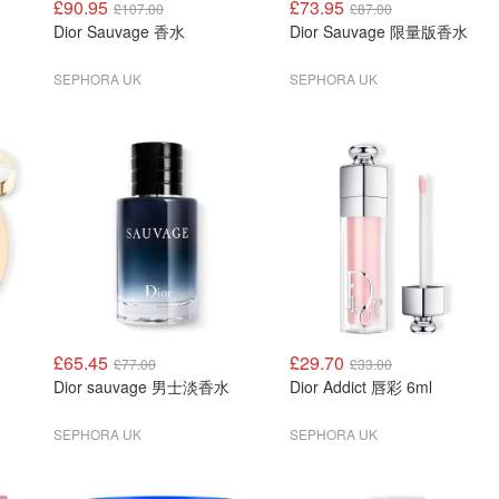
£90.95
£73.95
£107.00
£87.00
Dior Sauvage 香水
Dior Sauvage 限量版香水
SEPHORA UK
SEPHORA UK
£65.45
£29.70
£77.00
£33.00
Dior sauvage 男士淡香水
Dior Addict 唇彩 6ml
SEPHORA UK
SEPHORA UK