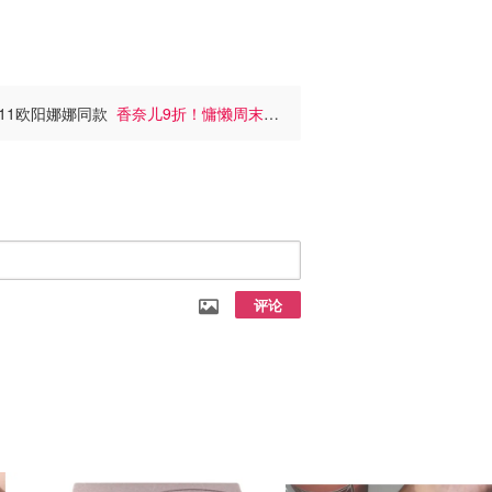
手霜£11欧阳娜娜同款
香奈儿9折！慵懒周末
评论