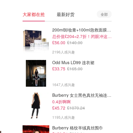
大家都在抢
最新好货
全部
200ml卸妆膏+100ml急救面膜+面霜+洁颜布
总价值£204=2.7折！闭眼冲这套！
£56.00
£140.00
2196人感兴趣
Odd Mus LD99 连衣裙
£33.75
£165.00
1647人感兴趣
Burberry 女士黑色真丝无袖连衣裙
0.4折啊啊
£45.72
£1070.24
1195人感兴趣
Burberry 格纹羊绒真丝围巾