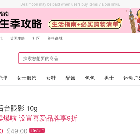
Dealmoon may be paid when users buy items via our links.
航
英国攻略
社区
兑换商城
护理
女士服饰
女鞋
配饰
包包
男士
运动户
 后台眼影 10g
卖爆啦 设置喜爱品牌享9折
0
£49.00
10% off