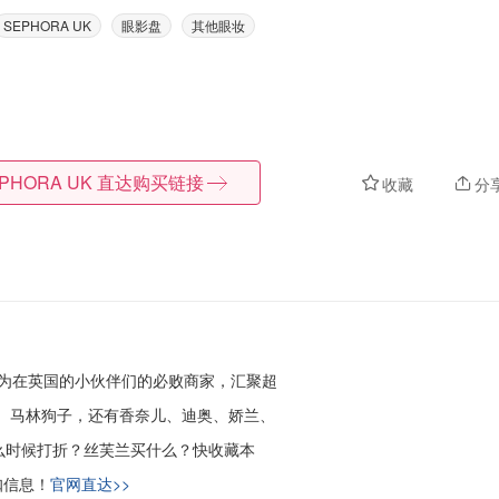
SEPHORA UK
眼影盘
其他眼妆
PHORA UK
直达购买链接
收藏
分
为在英国的小伙伴们的必败商家，汇聚超
ass、马林狗子，还有香奈儿、迪奥、娇兰、
么时候打折？丝芙兰买什么？
快收藏本
折扣信息！
官网直达>>