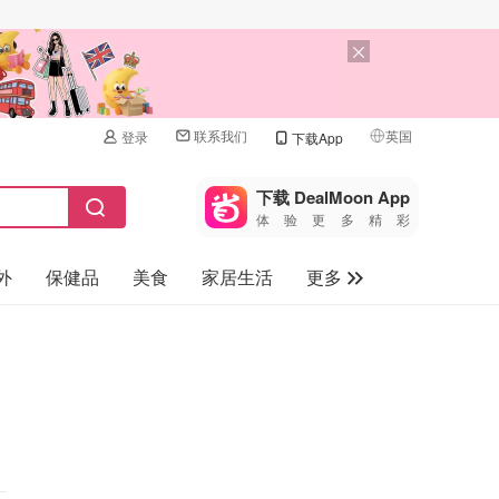
联系我们
英国
登录
下载App
🇺🇸
美国
下载 DealMoon App
体验更多精彩
🇨🇳
中国
外
保健品
美食
家居生活
更多
🇨🇦
加拿大
🇬🇧
家电数码
英国
母婴儿童
🇩🇪
德国
礼品卡
🇫🇷
法国
旅游
🇮🇹
意大利