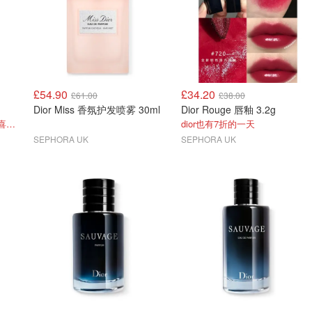
£54.90
£34.20
£61.00
£38.00
Dior Miss 香氛护发喷雾 30ml
Dior Rouge 唇釉 3.2g
新品首折！国内还没上 设置喜爱额外9折
dior也有7折的一天
SEPHORA UK
SEPHORA UK