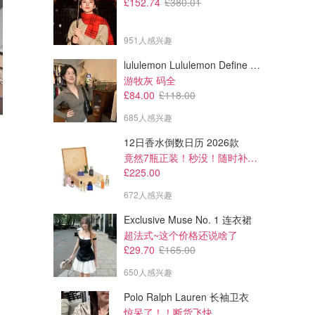
£152.74
£380.01
951人感兴趣
lululemon Lululemon Define Cropped Nulu 短夹克
游牧灰 码全
£84.00
£118.00
685人感兴趣
£66.60
£29.00
£74.00
£29.00
12日香水倒数日历 2026款
Tom Ford #47 虎瞳 8g
it COSMETICS Bye Bye 眼部
竟然7瓶正装！秒没！随时补货蹲！！！
遮瑕膏 抗衰老
£225.00
SEPHORA UK
SEPHORA UK
672人感兴趣
Exclusive Muse No. 1 连衣裙
超法式~这个价格还说啥了
£29.70
£165.00
650人感兴趣
Polo Ralph Lauren 长袖卫衣
惊呆了！！断货飞快