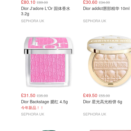
£80.10
£30.60
£89.00
£34.00
Dior J'adore L'Or 固体香水
Dior addict唇部精华 10ml
3.2g
SEPHORA UK
SEPHORA UK
£31.50
£49.50
£35.00
£55.00
Dior Backstage 腮红 4.5g
Dior 星光高光粉饼 6g
今年新品！！
SEPHORA UK
SEPHORA UK