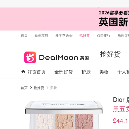
首页
新生攻略
开学季必买
抢好货
点击排行
商家导
抢好货
好货首页
全部好货
护肤
美妆
个人
首页
抢好货
美妆
Dior
黑五
£44.1