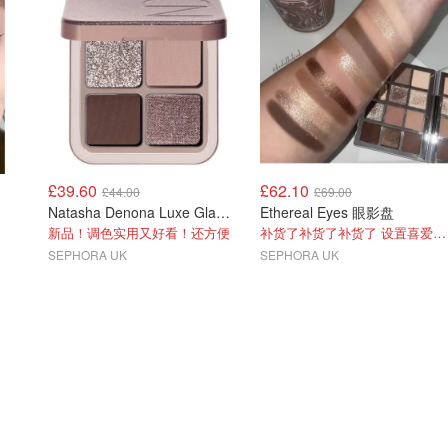
£39.60
£62.10
£44.00
£69.00
Natasha Denona Luxe Glam 便携版
Ethereal Eyes 眼影盘
新品！调色实用又好看！还方便
补货了补货了补货了 设置喜爱品牌9折
SEPHORA UK
SEPHORA UK