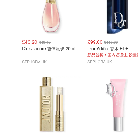
£43.20
£99.00
£48.00
£110.00
Dior J'adore 香体滚珠 20ml
Dior Addict 香水 EDP
SEPHORA UK
SEPHORA UK