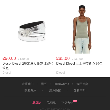
£90.00
£65.00
£180.00
£130.00
Diesel Diesel 2厘米皮质腰带 水晶扣
Diesel Diesel 女士扭带背心 绿色
银色
Diesel
Diesel
联系我们
黑五
InRewards
饭团外卖
隐私条款
用户协议
版权声明
触屏版
电脑版
下载App
2017©dealmoon.co.uk