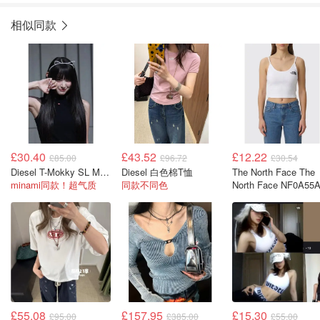
相似同款
£30.40
£43.52
£12.22
£85.00
£96.72
£30.54
Diesel T-Mokky SL Microdiv 上衣
Diesel 白色棉T恤
The North Face The
minami同款！超气质
同款不同色
North Face NF0A55
棉质白色背心
£55.08
£157.95
£15.30
£95.00
£385.00
£55.00