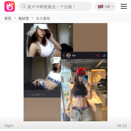
🇬🇧
Prada/Miu 4.8折！
UK
麦卢卡蜂蜜夏促！个位数！
啥？必胜客披萨5折！
首页
抢好货
女士服饰
Giglio
06-23