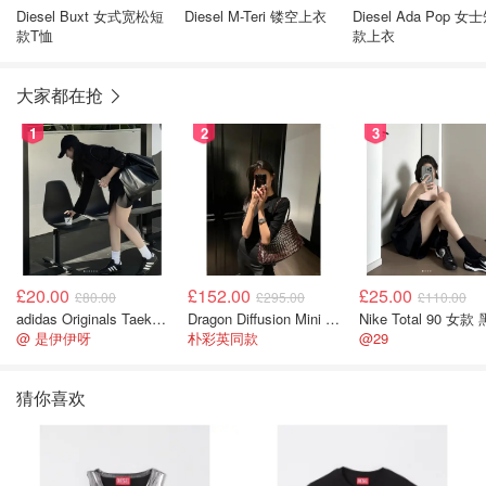
Diesel Buxt 女式宽松短
Diesel M-Teri 镂空上衣
Diesel Ada Pop 女
款T恤
款上衣
大家都在抢
1
2
3
£20.00
£152.00
£25.00
£80.00
£295.00
£110.00
adidas Originals Taekwondo 女款黑色运动鞋
Dragon Diffusion Mini Flat Gora 深棕色手提包
Nike Total 90 女款
@ 是伊伊呀
朴彩英同款
@29
猜你喜欢