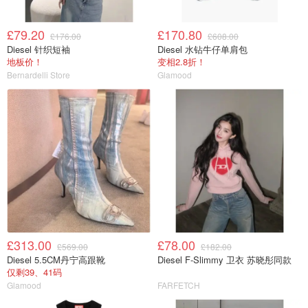
£79.20
£170.80
£176.00
£608.00
Diesel 针织短袖
Diesel 水钻牛仔单肩包
地板价！
变相2.8折！
Bernardelli Store
Glamood
£313.00
£78.00
£569.00
£182.00
Diesel 5.5CM丹宁高跟靴
Diesel F-Slimmy 卫衣 苏晓彤同款
仅剩39、41码
Glamood
FARFETCH