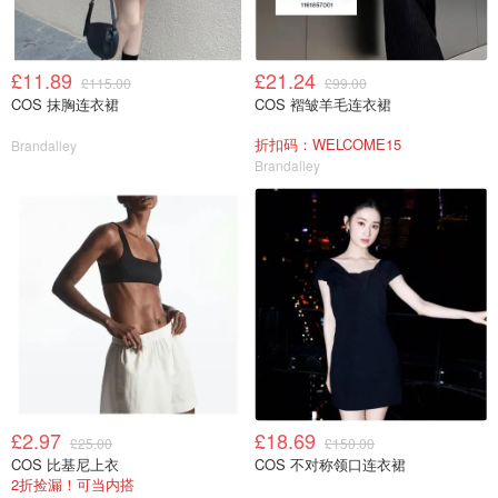
£11.89
£21.24
£115.00
£99.00
COS 抹胸连衣裙
COS 褶皱羊毛连衣裙
折扣码：WELCOME15
Brandalley
Brandalley
£2.97
£18.69
£25.00
£150.00
COS 比基尼上衣
COS 不对称领口连衣裙
2折捡漏！可当内搭