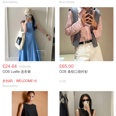
Brandalley
Brandalley
£24.64
£65.00
£150.00
COS Luelle 连衣裙
COS 条纹口袋衬衫
折扣码：WELCOME15
COS
Brandalley