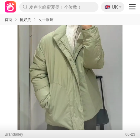
🇬🇧
Prada/Miu 4.8折！
UK
麦卢卡蜂蜜夏促！个位数！
啥？必胜客披萨5折！
首页
抢好货
女士服饰
Brandalley
06-23