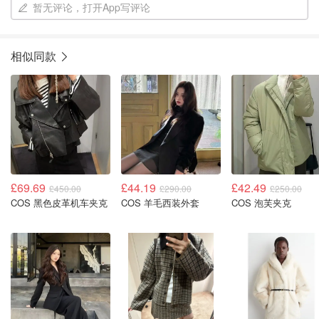
暂无评论，打开App写评论
相似同款
£69.69
£44.19
£42.49
£450.00
£290.00
£250.00
COS 黑色皮革机车夹克
COS 羊毛西装外套
COS 泡芙夹克