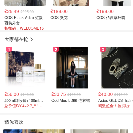
£25.49
£189.00
£199.00
£225.00
COS Black Adze 短款
COS 夹克
COS 仿皮草外套
西装外套
折扣码：WELCOME15
大家都在抢
1
2
3
£56.00
£33.75
£40.00
£140.00
£165.00
£115.00
200ml卸妆膏+100ml急救面膜+面霜+洁颜布
Odd Mus LD99 连衣裙
总价值£204=2.7折！闭眼冲这套！
码数超全！捡漏啦~
猜你喜欢