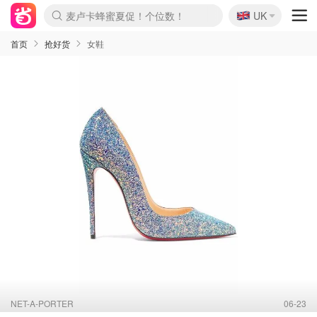
🇬🇧
麦卢卡蜂蜜夏促！个位数！
UK
Prada/Miu 4.8折！
啥？必胜客披萨5折！
首页
抢好货
女鞋
NET-A-PORTER
06-23