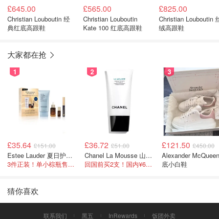
£645.00
£565.00
£825.00
Christian Louboutin 经
Christian Louboutin
Christian Louboutin 
典红底高跟鞋
Kate 100 红底高跟鞋
绒高跟鞋
大家都在抢
1
2
3
£35.64
£36.72
£121.50
£151.00
£51.00
£450.00
Estee Lauder 夏日护肤彩妆礼盒
Chanel La Mousse 山茶洁面乳 150ml
Alexander McQuee
3件正装！单小棕瓶售价就要£65！
回国前买2支！国内¥620！立省近一半！
底小白鞋
猜你喜欢
联系我们
黑五
InRewards
饭团外卖