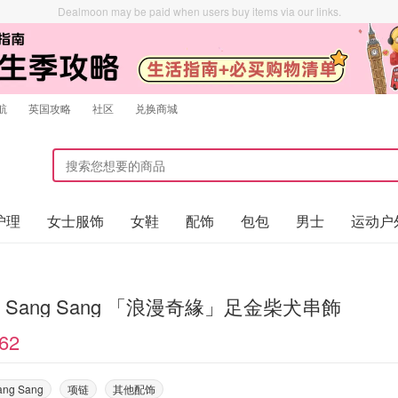
Dealmoon may be paid when users buy items via our links.
航
英国攻略
社区
兑换商城
护理
女士服饰
女鞋
配饰
包包
男士
运动户
w Sang Sang 「浪漫奇緣」足金柴犬串飾
62
ang Sang
项链
其他配饰