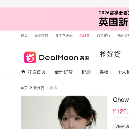
首页
新生攻略
开学季必买
抢好货
点击排行
商家导
抢好货
好货首页
全部好货
护肤
美妆
个人
首页
抢好货
配饰
Cho
£126.
Chow S