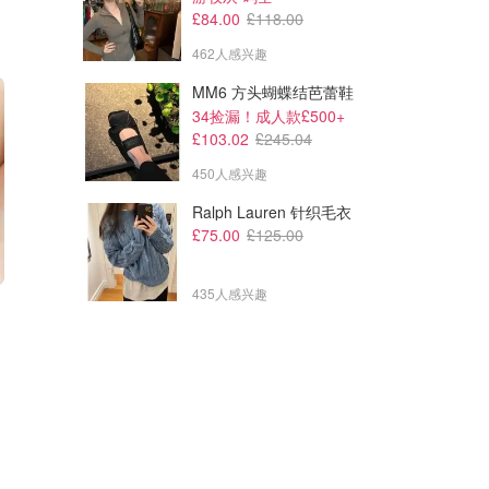
£84.00
£118.00
462人感兴趣
MM6 方头蝴蝶结芭蕾鞋
34捡漏！成人款£500+
£103.02
£245.04
450人感兴趣
Ralph Lauren 针织毛衣
£75.00
£125.00
435人感兴趣