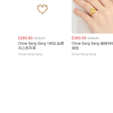
£260.80
£360.00
£372.57
£496.00
Chow Sang Sang 18K紅金鑽
Chow Sang Sang 猫咪99
石心形耳環
戒指
Chow Sang Sang
Chow Sang Sang