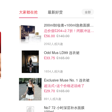
大家都在抢
最新好货
全部
200ml卸妆膏+100ml急救面膜+面霜+洁颜布
总价值£204=2.7折！闭眼冲这套！
£56.00
£140.00
2092人感兴趣
Odd Mus LD99 连衣裙
£33.75
£165.00
1654人感兴趣
Exclusive Muse No. 1 连衣裙
£327.79
£202.63
£323.00
£283.00
超法式~这个价格还说啥了
Chow Sang Sang 千足金 马串
Chow Sang Sang 999 足金扭
£29.70
£165.00
珠
结戒指
891人感兴趣
Chow Sang Sang
Chow Sang Sang
No7 72 小时深层补水面膜
100ml