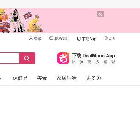
联系我们
英国
登录
下载App
🇺🇸
美国
下载 DealMoon App
体验更多精彩
🇨🇳
中国
外
保健品
美食
家居生活
更多
🇨🇦
加拿大
🇬🇧
家电数码
英国
母婴儿童
🇩🇪
德国
礼品卡
🇫🇷
法国
旅游
🇮🇹
意大利