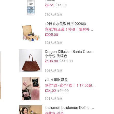
£4.51
£14.95
780人感兴趣
12日香水倒数日历 2026款
竟然7瓶正装！秒没！随时补货蹲！！！
£225.00
598人感兴趣
Dragon Diffusion Santa Croce
小号包 浅棕色
£196.80
£410.00
506人感兴趣
ysl 皮革眼影盘
隔壁1盘=这个4盘！！17.5g超级大克重
£34.02
£54.00
504人感兴趣
lululemon Lululemon Define Cropped Nulu 短夹克
游牧灰 码全