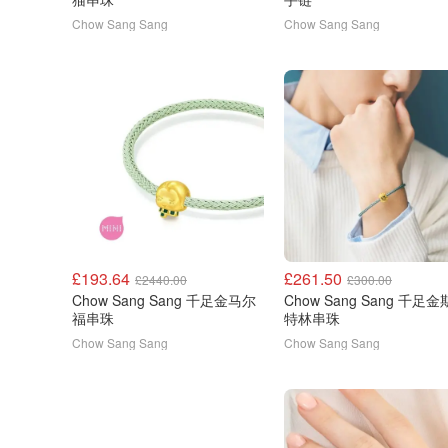
Chow Sang Sang
Chow Sang Sang
£193.64
£261.50
£2440.00
£300.00
Chow Sang Sang 千足金马尔
Chow Sang Sang 千足
福串珠
特林串珠
Chow Sang Sang
Chow Sang Sang