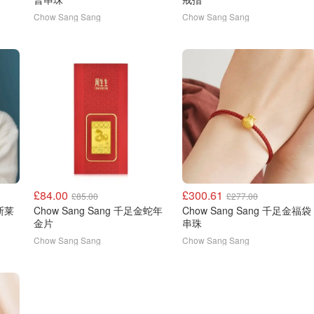
Chow Sang Sang
Chow Sang Sang
£84.00
£300.61
£85.00
£277.00
金斯莱
Chow Sang Sang 千足金蛇年
Chow Sang Sang 千足金福袋
金片
串珠
Chow Sang Sang
Chow Sang Sang