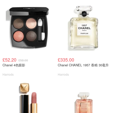
£52.20
£335.00
£58.00
Chanel 4色眼影
Chanel CHANEL 1957 香精 30毫升
Harrods
Harrods