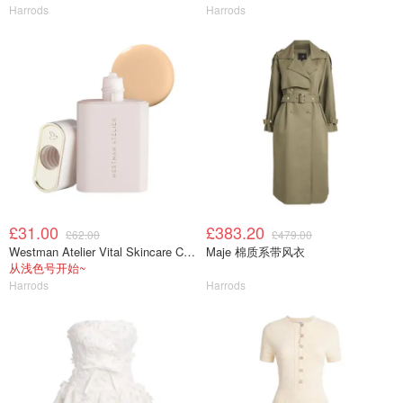
Harrods
Harrods
£31.00
£383.20
£62.00
£479.00
Westman Atelier Vital Skincare Complexion Drops粉底液
Maje 棉质系带风衣
从浅色号开始~
Harrods
Harrods