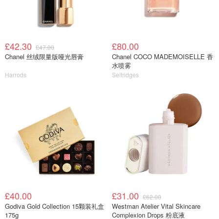
£42.30
£80.00
£47.00
Chanel 丝绒限量版哑光唇膏
Chanel COCO MADEMOISELLE 香
水喷雾
Harrods
Selfridges
£40.00
£31.00
£62.00
Godiva Gold Collection 15颗装礼盒
Westman Atelier Vital Skincare
175g
Complexion Drops 粉底液