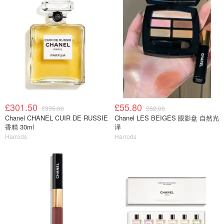
£301.50
£55.80
£335.00
£62.00
Chanel CHANEL CUIR DE RUSSIE
Chanel LES BEIGES 眼影盘 自然光
香精 30ml
泽
Harrods
Harrods