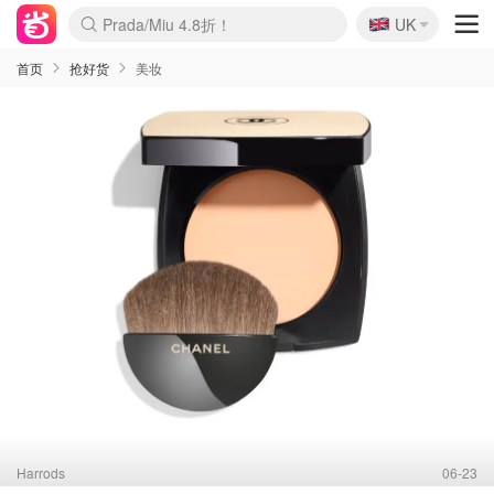
🇬🇧
Prada/Miu 4.8折！
UK
麦卢卡蜂蜜夏促！个位数！
啥？必胜客披萨5折！
首页
抢好货
美妆
Harrods
06-23