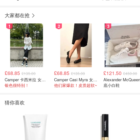
大家都在抢
1
2
3
£68.85
£68.85
£121.50
£135.00
£135.00
£450.00
Camper 卡西米拉 女士鞋子
Camper Casi Myra 女士乐福鞋
Alexander McQuee
银色很特别！
他们家爆款！皮质超软~
底小白鞋
猜你喜欢