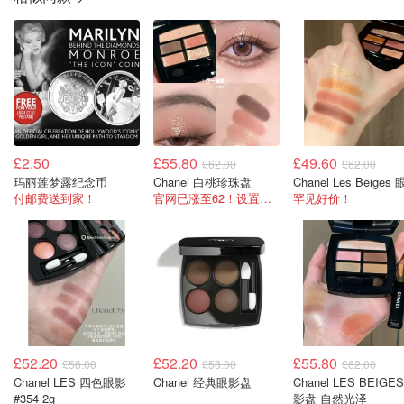
£2.50
£55.80
£49.60
£62.00
£62.00
玛丽莲梦露纪念币
Chanel 白桃珍珠盘
付邮费送到家！
官网已涨至62！设置喜爱品牌享9折！
罕见好价！
£52.20
£52.20
£55.80
£58.00
£58.00
£62.00
Chanel LES 四色眼影
Chanel 经典眼影盘
Chanel LES BEIGE
#354 2g
影盘 自然光泽