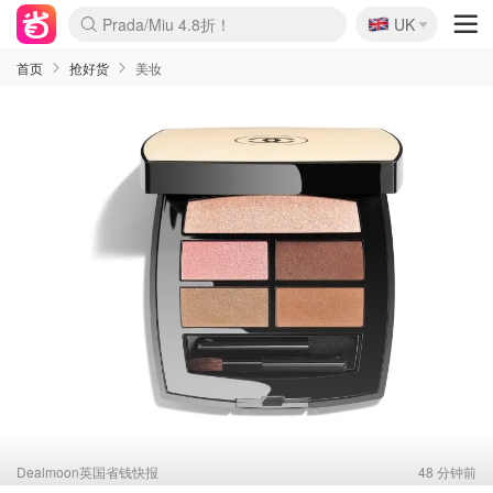
🇬🇧
啥？必胜客披萨5折！
UK
麦卢卡蜂蜜夏促！个位数！
Prada/Miu 4.8折！
首页
抢好货
美妆
Dealmoon英国省钱快报
48 分钟前