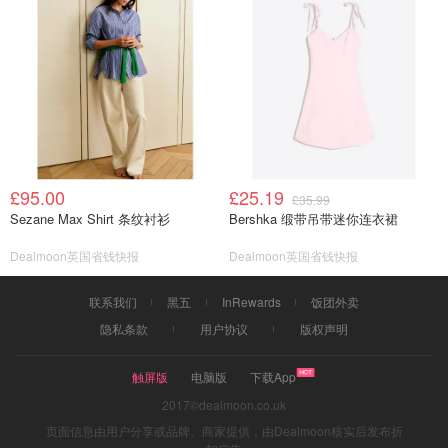
£95.00
£25.19
£35.99
Sezane Max Shirt 条纹衬衫
Bershka 缎带吊带迷你连衣裙
Dealmoon英国省钱快报
Dealmoon英国省钱快报
联系我们
黑五
InRewards
饭团外卖
隐私条款
用户协议
版权声明
触屏版
电脑版
下载App
2017©dealmoon.co.uk
页面信息由用户分享或品牌、商家提供，由Dealmoon核实后发布折