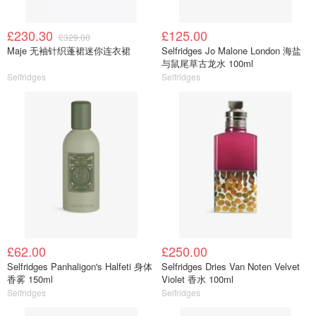
£230.30
£125.00
£329.00
Maje 无袖针织蓬裙迷你连衣裙
Selfridges Jo Malone London 海盐
与鼠尾草古龙水 100ml
Selfridges
Selfridges
£62.00
£250.00
Selfridges Panhaligon's Halfeti 身体
Selfridges Dries Van Noten Velvet
香雾 150ml
Violet 香水 100ml
Selfridges
Selfridges