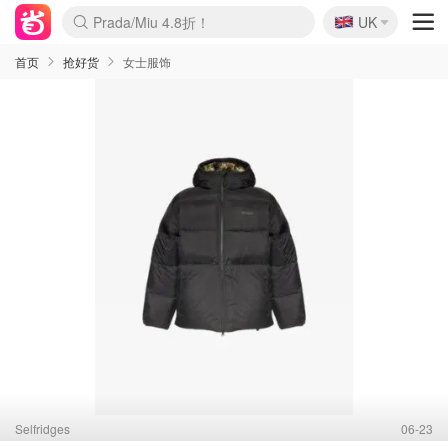
🇬🇧
Prada/Miu 4.8折！
UK
麦卢卡蜂蜜夏促！个位数！
啥？必胜客披萨5折！
首页
抢好货
女士服饰
Selfridges
06-23