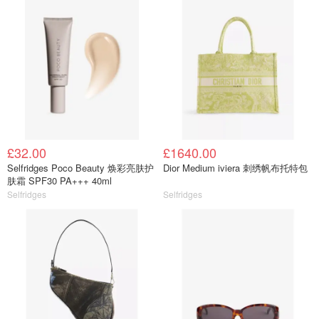
£32.00
£1640.00
Selfridges Poco Beauty 焕彩亮肤护
Dior Medium iviera 刺绣帆布托特包
肤霜 SPF30 PA+++ 40ml
Selfridges
Selfridges