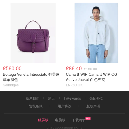
£560.00
£86.40
£180.00
Bottega Veneta Intrecciato 翻盖皮
Carhartt WIP Carhartt WIP OG
革单肩包
Active Jacket 白色夹克
Selfridges
LN-CC UK
联系我们
黑五
InRewards
饭团外卖
隐私条款
用户协议
版权声明
触屏版
电脑版
下载App
2017©dealmoon.co.uk