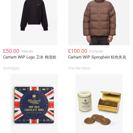
£50.00
£100.00
£80.00
£270.00
Carhartt WIP Logo 卫衣 棉混纺
Carhartt WIP Springfield 棕色夹克
Selfridges
The Hip Store