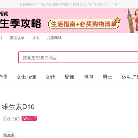
Dealmoon may be paid when users buy items via our links.
航
英国攻略
社区
兑换商城
护理
女士服饰
女鞋
配饰
包包
男士
运动户
s 维生素D10
£4.00
32% off
维生素