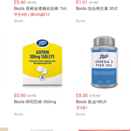
£5.40
£1.01
£6.00
£1.49
Boots 茶树金缕梅祛痘棒 7ml
Boots 综合维生素 30片
学生9折+满£40减£10
Boots
Boots
£0.50
£9.35
£0.55
£15.50
Boots 阿司匹林 300mg
Boots 鱼油180片
买3免1
Boots
Boots