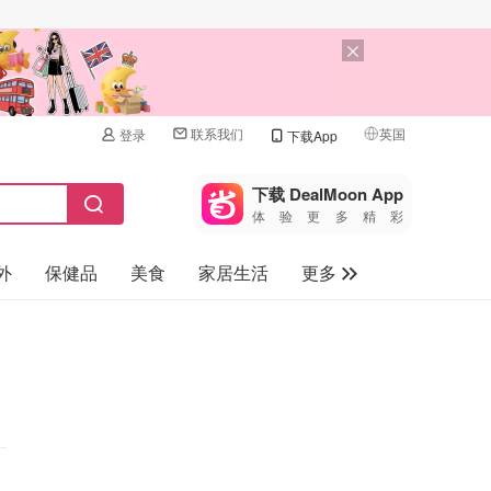
联系我们
英国
登录
下载App
🇺🇸
美国
下载 DealMoon App
体验更多精彩
🇨🇳
中国
外
保健品
美食
家居生活
更多
🇨🇦
加拿大
🇬🇧
家电数码
英国
母婴儿童
🇩🇪
德国
礼品卡
🇫🇷
法国
旅游
🇮🇹
意大利