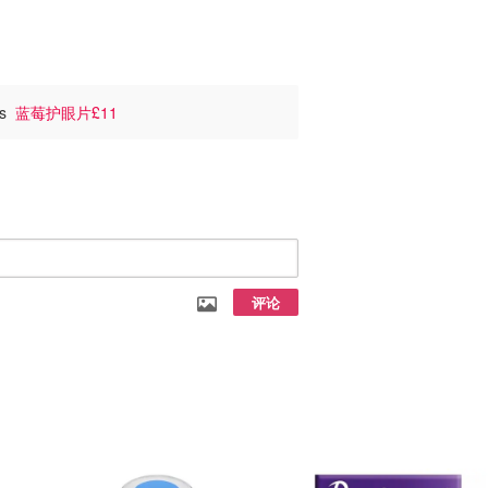
ts
蓝莓护眼片£11
评论