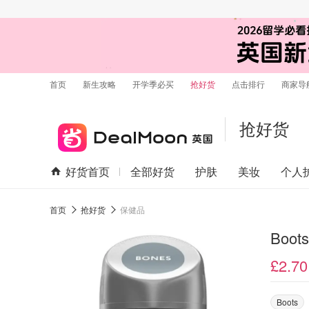
首页
新生攻略
开学季必买
抢好货
点击排行
商家导
抢好货
好货首页
全部好货
护肤
美妆
个人
首页
抢好货
保健品
Boot
£2.70
Boots