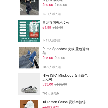
£20.00
£100.00
1481人感兴趣
青龙泰国香米 5kg
£4.99
£12.99
1471人感兴趣
£13.27
£3.14
£22.00
£5.20
Puma Speedcat 女款 蓝色运动
Vitabiotics 女性加强维生素
Boots 维生素D软糖
鞋
买3免1
买3免1
£25.00
£90.00
Boots
Boots
1029人感兴趣
Nike ISPA Mindbody 女士白色
运动鞋
£35.00
£165.00
792人感兴趣
lululemon Scuba 宽松半拉链卫衣
@鸡腿妹妹