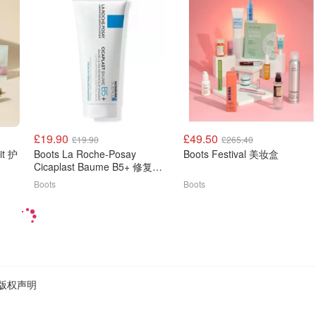
£19.90
£49.50
£19.90
£265.40
it 护
Boots La Roche-Posay
Boots Festival 美妆盒
Cicaplast Baume B5+ 修复舒
缓膏 100ml
Boots
Boots
版权声明