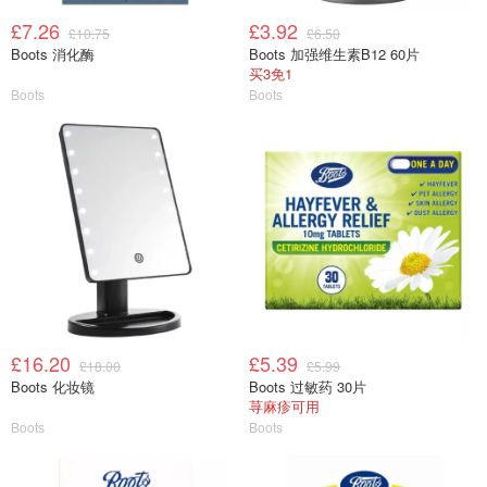
£7.26
£3.92
£10.75
£6.50
Boots 消化酶
Boots 加强维生素B12 60片
买3免1
Boots
Boots
£16.20
£5.39
£18.00
£5.99
Boots 化妆镜
Boots 过敏药 30片
荨麻疹可用
Boots
Boots