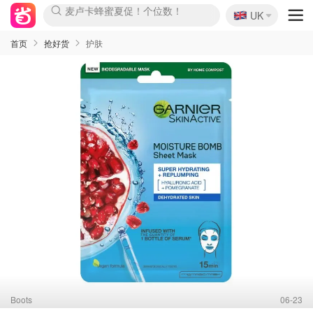
🇬🇧
Prada/Miu 4.8折！
UK
麦卢卡蜂蜜夏促！个位数！
啥？必胜客披萨5折！
首页
抢好货
护肤
Boots
06-23