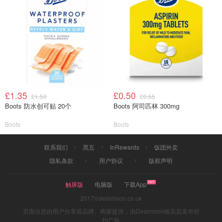
£1.35
£0.50
£1.50
£0.55
Boots 防水创可贴 20个
Boots 阿司匹林 300mg
Boots
Boots
联系我们
黑五
InRewards
饭团外卖
隐私条款
用户协议
版权声明
触屏版
电脑版
下载App
2017©dealmoon.co.uk
页面信息由用户分享或品牌、商家提供，由Dealmoon核实后发布折
扣广告