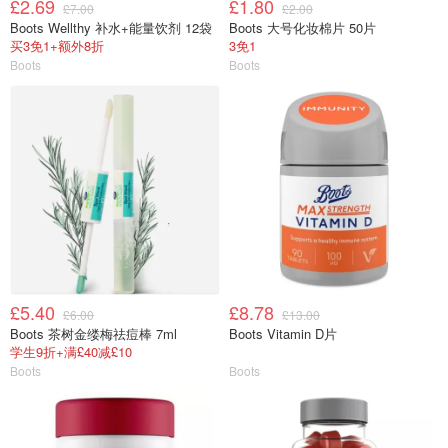
£2.69
£1.80
£7.00
£2.00
Boots Wellthy 补水+能量饮剂 12袋
Boots 大号化妆棉片 50片
买3免1+额外8折
3免1
Boots
Boots
£5.40
£8.78
£6.00
£13.00
Boots 茶树金缕梅祛痘棒 7ml
Boots Vitamin D片
学生9折+满£40减£10
Boots
Boots