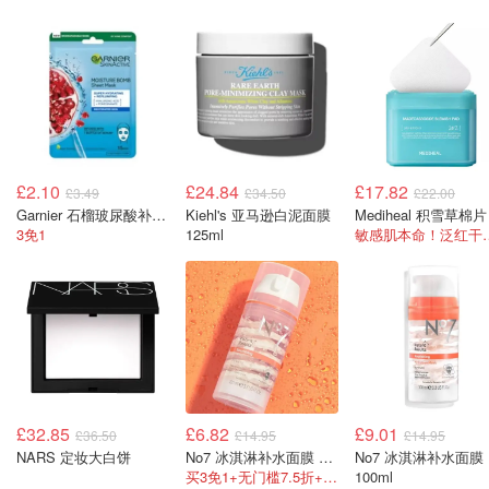
£2.10
£24.84
£17.82
£3.49
£34.50
£22.00
Garnier 石榴玻尿酸补水面膜 28g
Kiehl's 亚马逊白泥面膜
3免1
125ml
敏感肌本命！泛红干
£32.85
£6.82
£9.01
£36.50
£14.95
£14.95
NARS 定妆大白饼
No7 冰淇淋补水面膜 100ml
No7 冰淇淋补水面膜
买3免1+无门槛7.5折+额外9.5折
100ml