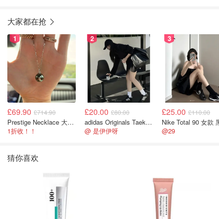
大家都在抢
1
2
3
£69.90
£20.00
£25.00
£714.90
£80.00
£110.00
Prestige Necklace 大溪地珍珠项链 10-11mm
adidas Originals Taekwondo 女款黑色运动鞋
Nike Total 90 女款
1折收！！
@ 是伊伊呀
@29
猜你喜欢