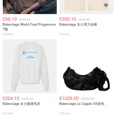
£98.10
£305.10
£355.00
£665.00
Balenciaga World Food Programme
Balenciaga 女士弹力短裤
T恤
Frasers
Frasers
£224.10
£1029.00
£495.00
£2050.00
Balenciaga 女士圆领毛衣
Balenciaga Le Cagole XS肩包
Frasers
Frasers