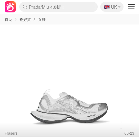
🇬🇧
Prada/Miu 4.8折！
UK
麦卢卡蜂蜜夏促！个位数！
啥？必胜客披萨5折！
首页
抢好货
女鞋
Frasers
06-23