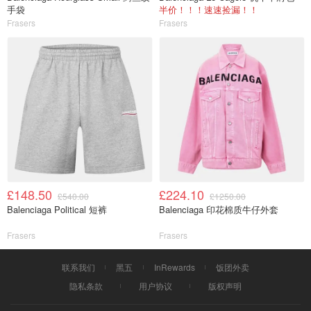
手袋
半价！！！速速捡漏！！
Frasers
Frasers
£148.50
£224.10
£540.00
£1250.00
Balenciaga Political 短裤
Balenciaga 印花棉质牛仔外套
Frasers
Frasers
联系我们
黑五
InRewards
饭团外卖
隐私条款
用户协议
版权声明