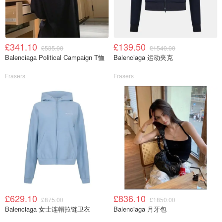
£341.10
£139.50
£535.00
£1540.00
Balenciaga Political Campaign T恤
Balenciaga 运动夹克
Frasers
Frasers
£629.10
£836.10
£875.00
£1850.00
Balenciaga 女士连帽拉链卫衣
Balenciaga 月牙包