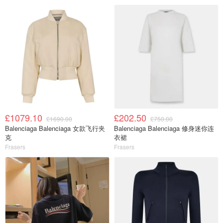
£1079.10
£202.50
£1690.00
£750.00
Balenciaga Balenciaga 女款飞行夹
Balenciaga Balenciaga 修身迷你连
克
衣裙
Frasers
Frasers