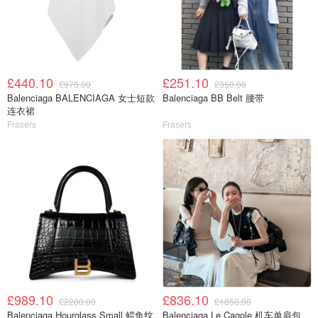
£440.10
£251.10
£975.00
£350.00
Balenciaga BALENCIAGA 女士短款
Balenciaga BB Belt 腰带
连衣裙
Frasers
Frasers
£989.10
£836.10
£2200.00
£1850.00
Balenciaga Hourglass Small 鳄鱼纹
Balenciaga Le Cagole 机车单肩包