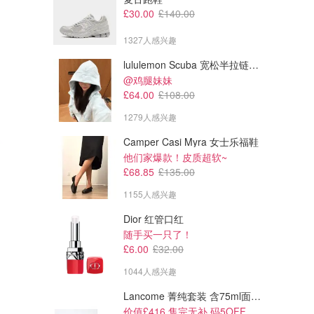
£30.00
£140.00
1327人感兴趣
lululemon Scuba 宽松半拉链卫衣
@鸡腿妹妹
£64.00
£108.00
1279人感兴趣
Camper Casi Myra 女士乐福鞋
他们家爆款！皮质超软~
£68.85
£135.00
1155人感兴趣
Dior 红管口红
随手买一只了！
£6.00
£32.00
1044人感兴趣
Lancome 菁纯套装 含75ml面霜+5ml精华+5ml眼霜
价值£416 售完无补 码5OFF