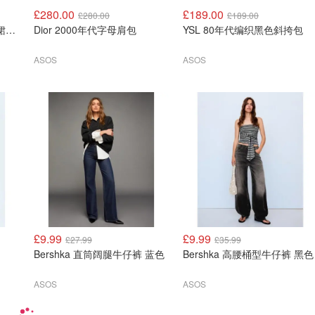
£280.00
£189.00
£280.00
£189.00
Dior 90年代格纹羊毛西装裙套装 S码
Dior 2000年代字母肩包
YSL 80年代编织黑色斜挎包
ASOS
ASOS
£9.99
£9.99
£27.99
£35.99
Bershka 直筒阔腿牛仔裤 蓝色
Bershka 高腰桶型牛仔裤 黑色
ASOS
ASOS