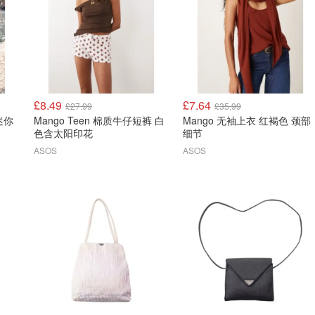
£8.49
£7.64
£27.99
£35.99
Mango Teen 棉质牛仔短裤 白
Mango 无袖上衣 红褐色 颈部
色含太阳印花
细节
ASOS
ASOS