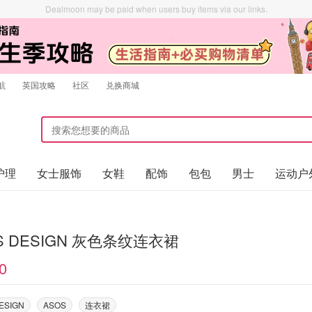
Dealmoon may be paid when users buy items via our links.
航
英国攻略
社区
兑换商城
护理
女士服饰
女鞋
配饰
包包
男士
运动户
ASOS DESIGN 灰色条纹连衣裙
0
ESIGN
ASOS
连衣裙