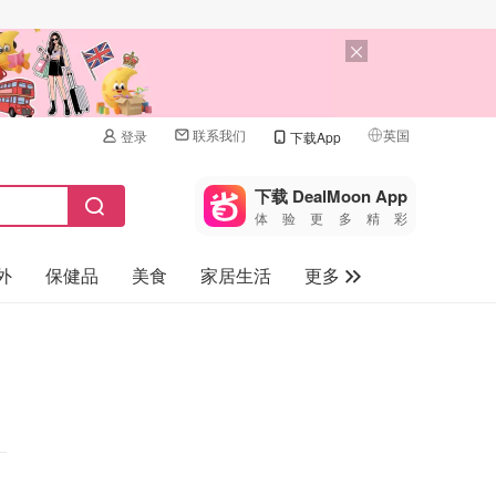
联系我们
英国
登录
下载App
🇺🇸
美国
下载 DealMoon App
体验更多精彩
🇨🇳
中国
外
保健品
美食
家居生活
更多
🇨🇦
加拿大
🇬🇧
家电数码
英国
母婴儿童
🇩🇪
德国
礼品卡
🇫🇷
法国
旅游
🇮🇹
意大利