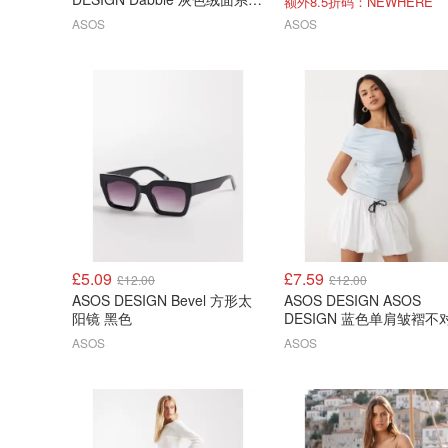
额外8.5折码：NEWHERE
休闲鞋
ASOS
ASOS
£5.09
£7.59
£12.00
£12.00
ASOS DESIGN Bevel 方形太
ASOS DESIGN ASOS
阳镜 黑色
DESIGN 蓝色单肩皱褶不
上衣
ASOS
ASOS