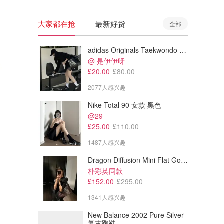
大家都在抢
最新好货
全部
adidas Originals Taekwondo 女款黑色运动鞋
@ 是伊伊呀
£20.00
£80.00
2077人感兴趣
Nike Total 90 女款 黑色
@29
£25.00
£110.00
1487人感兴趣
Dragon Diffusion Mini Flat Gora 深棕色手提包
£219.00
£179.00
£219.00
£179.00
朴彩英同款
House of CB Amaya 镂空中长
House of CB Ophelia 棉质连
£152.00
£295.00
连衣裙 米色
衣裙 白色
1341人感兴趣
ASOS
ASOS
New Balance 2002 Pure Silver
复古跑鞋