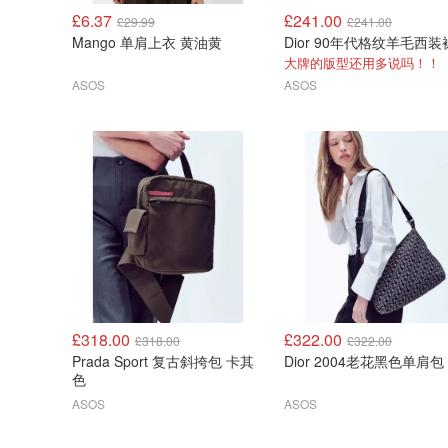
£6.37
£241.00
£29.99
£241.00
Mango 单肩上衣 黄油黄
大牌的版型还用多说吗！！
ASOS
ASOS
£318.00
£322.00
£318.00
£322.00
Prada Sport 复古斜挎包 卡其
Dior 2004老花黑色单肩包
色
ASOS
ASOS