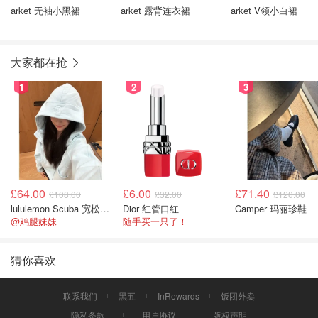
arket 无袖小黑裙
arket 露背连衣裙
arket V领小白裙
大家都在抢
1
2
3
£64.00
£6.00
£71.40
£108.00
£32.00
£120.00
lululemon Scuba 宽松半拉链卫衣
Dior 红管口红
Camper 玛丽珍鞋
@鸡腿妹妹
随手买一只了！
猜你喜欢
联系我们
黑五
InRewards
饭团外卖
隐私条款
用户协议
版权声明