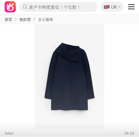
🇬🇧
麦卢卡蜂蜜夏促！个位数！
UK
Prada/Miu 4.8折！
啥？必胜客披萨5折！
首页
抢好货
女士服饰
Arket
06-23