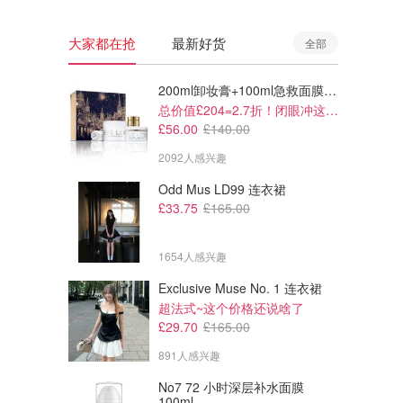
大家都在抢
最新好货
全部
200ml卸妆膏+100ml急救面膜+面霜+洁颜布
总价值£204=2.7折！闭眼冲这套！
£56.00
£140.00
2092人感兴趣
Odd Mus LD99 连衣裙
£33.75
£165.00
1654人感兴趣
Exclusive Muse No. 1 连衣裙
£77.00
£85.00
超法式~这个价格还说啥了
牛仔半身裙
Satin 镂空吊带裙
£29.70
£165.00
891人感兴趣
Arket
Arket
No7 72 小时深层补水面膜
100ml