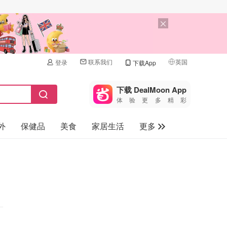
联系我们
英国
登录
下载App
🇺🇸
美国
下载 DealMoon App
体验更多精彩
🇨🇳
中国
外
保健品
美食
家居生活
更多
🇨🇦
加拿大
🇬🇧
家电数码
英国
母婴儿童
🇩🇪
德国
礼品卡
🇫🇷
法国
旅游
🇮🇹
意大利