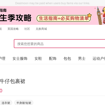
Dealmoon may be paid when users buy items via our links.
航
英国攻略
社区
兑换商城
护理
女士服饰
女鞋
配饰
包包
男士
运动户
et 牛仔包裹裙
0
连衣裙
半身裙/短裙