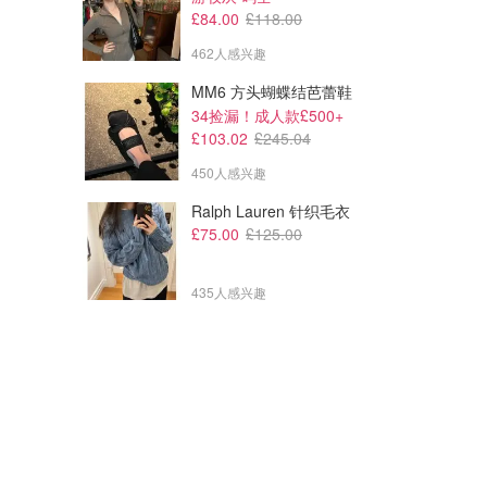
£84.00
£118.00
462人感兴趣
MM6 方头蝴蝶结芭蕾鞋
34捡漏！成人款£500+
£103.02
£245.04
450人感兴趣
Ralph Lauren 针织毛衣
£75.00
£125.00
435人感兴趣