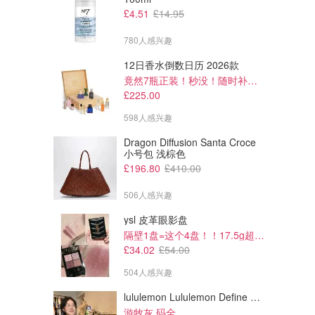
£4.51
£14.95
780人感兴趣
12日香水倒数日历 2026款
竟然7瓶正装！秒没！随时补货蹲！！！
£225.00
598人感兴趣
Dragon Diffusion Santa Croce
小号包 浅棕色
£196.80
£410.00
506人感兴趣
ysl 皮革眼影盘
隔壁1盘=这个4盘！！17.5g超级大克重
£34.02
£54.00
504人感兴趣
lululemon Lululemon Define Cropped Nulu 短夹克
游牧灰 码全