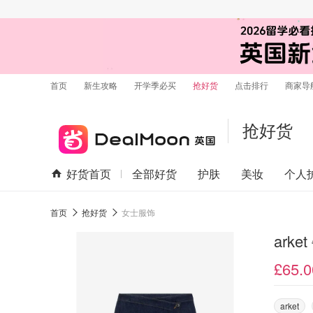
首页
新生攻略
开学季必买
抢好货
点击排行
商家导
抢好货
好货首页
全部好货
护肤
美妆
个人
首页
抢好货
女士服饰
ark
£65.0
arket