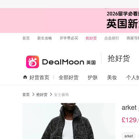
首页
新生攻略
开学季必买
抢好货
点击排行
商家导
抢好货
好货首页
全部好货
护肤
美妆
个人
首页
抢好货
女士服饰
ark
£129.
arket