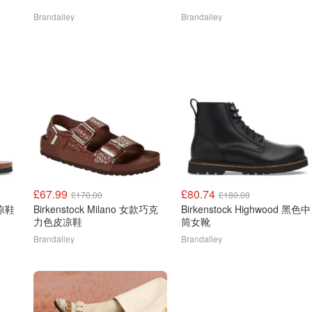
Brandalley
Brandalley
£67.99
£80.74
£170.00
£180.00
士凉鞋
Birkenstock Milano 女款巧克
Birkenstock Highwood 黑色中
力色皮凉鞋
筒女靴
Brandalley
Brandalley