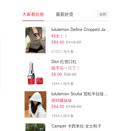
大家都在抢
最新好货
全部
lululemon Define Cropped Jacket Nulu 短款夹克
码全！！
£84.00
£118.00
2100人感兴趣
Dior 红管口红
随手买一只了！
£6.00
£32.00
1894人感兴趣
lululemon Scuba 宽松半拉链卫衣
£72.24
£55.24
£450.00
£275.00
@鸡腿妹妹
COS 羽绒外套
COS 深灰羊毛混纺大衣
£64.00
£108.00
1866人感兴趣
Brandalley
Brandalley
Camper 卡西米拉 女士鞋子