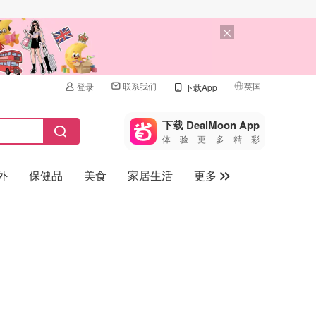
联系我们
英国
登录
下载App
🇺🇸
美国
下载 DealMoon App
体验更多精彩
🇨🇳
中国
外
保健品
美食
家居生活
更多
🇨🇦
加拿大
🇬🇧
家电数码
英国
母婴儿童
🇩🇪
德国
礼品卡
🇫🇷
法国
旅游
🇮🇹
意大利