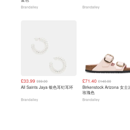
Brandalley
Brandalley
£33.99
£71.40
£69.00
£140.00
All Saints Jaya 银色耳钉耳环
Birkenstock Arizona 女
玫瑰色
Brandalley
Brandalley