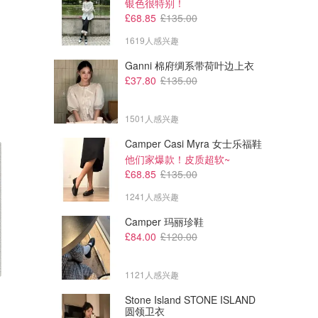
银色很特别！
£68.85
£135.00
1619人感兴趣
Ganni 棉府绸系带荷叶边上衣
£37.80
£135.00
1501人感兴趣
Camper Casi Myra 女士乐福鞋
他们家爆款！皮质超软~
£68.85
£135.00
1241人感兴趣
Camper 玛丽珍鞋
£84.00
£120.00
1121人感兴趣
Stone Island STONE ISLAND
圆领卫衣