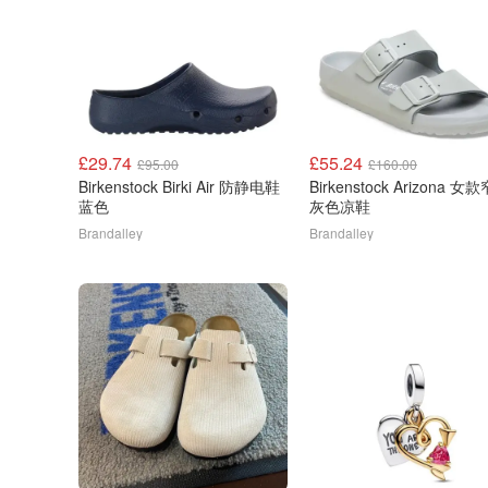
£29.74
£55.24
£95.00
£160.00
Birkenstock Birki Air 防静电鞋
Birkenstock Arizona 女
蓝色
灰色凉鞋
Brandalley
Brandalley