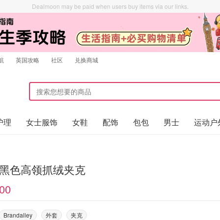
Dealmoon may be paid when users buy items via our links.
航
英国攻略
社区
兑换商城
护理
女士服饰
女鞋
配饰
包包
男士
运动户
et 黑色高领抓绒夹克
00
Brandalley
外套
夹克