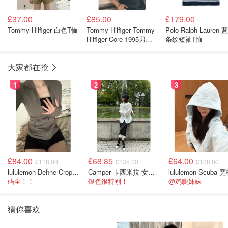
£37.00
£85.00
£179.00
Tommy Hilfiger 白色T恤
Tommy Hilfiger Tommy
Polo Ralph Lauren 
Hilfiger Core 1995男士
条纹短袖T恤
短袖POLO衫 藏青色
大家都在抢
1
2
3
£84.00
£68.85
£64.00
£118.00
£135.00
£108.00
lululemon Define Cropped Jacket Nulu 短款夹克
Camper 卡西米拉 女士鞋子
码全！！
银色很特别！
@鸡腿妹妹
猜你喜欢