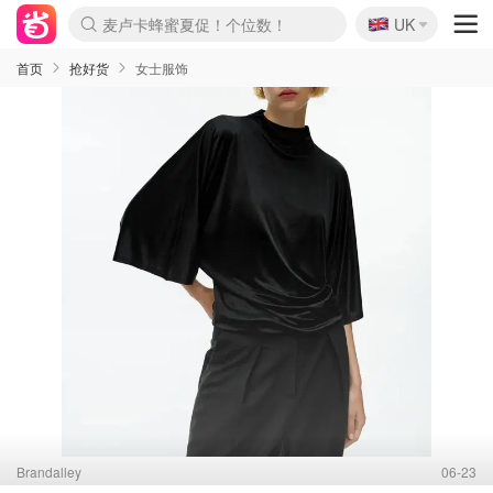
🇬🇧
Prada/Miu 4.8折！
UK
啥？必胜客披萨5折！
首页
抢好货
女士服饰
Brandalley
06-23