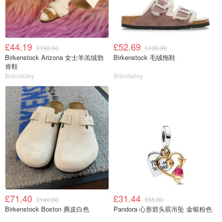
£44.19
£52.69
£150.00
£130.00
Birkenstock Arizona 女士羊羔绒勃
Birkenstock 毛绒拖鞋
肯鞋
Brandalley
Brandalley
£71.40
£31.44
£140.00
£55.00
Birkenstock Boston 麂皮白色
Pandora 心形箭头双吊坠 金银粉色