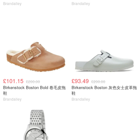
Brandalley
Brandalley
£101.15
£93.49
£200.00
£200.00
Birkenstock Boston Bold 卷毛皮拖
Birkenstock Boston 灰色女士皮革拖
鞋
鞋
Brandalley
Brandalley