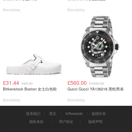
Brandalley
Brandalley
£31.44
£560.00
£60.00
£1050.00
Birkenstock Boston 女士白色鞋
Gucci Gucci YA136218 黑蛇男表
Brandalley
Brandalley
联系我们
黑五
InRewards
饭团外卖
隐私条款
用户协议
版权声明