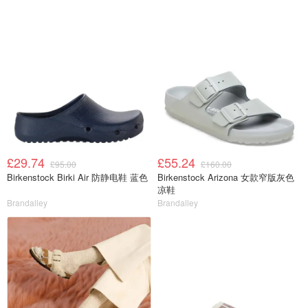
£29.74
£55.24
£95.00
£160.00
Birkenstock Birki Air 防静电鞋 蓝色
Birkenstock Arizona 女款窄版灰色
凉鞋
Brandalley
Brandalley