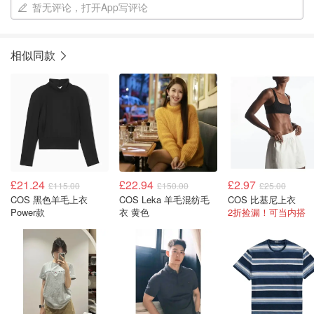
暂无评论，打开App写评论
相似同款
£21.24
£22.94
£2.97
£115.00
£150.00
£25.00
COS 黑色羊毛上衣
COS Leka 羊毛混纺毛
COS 比基尼上衣
Power款
衣 黄色
2折捡漏！可当内搭