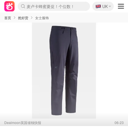
🇬🇧
麦卢卡蜂蜜夏促！个位数！
UK
Prada/Miu 4.8折！
啥？必胜客披萨5折！
首页
抢好货
女士服饰
Dealmoon英国省钱快报
06-23