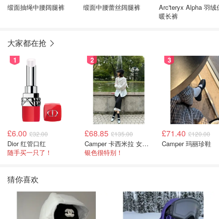
缎面抽绳中腰阔腿裤
缎面中腰蕾丝阔腿裤
Arc'teryx Alpha 羽
暖长裤
大家都在抢
1
2
3
£6.00
£68.85
£71.40
£32.00
£135.00
£120.00
Dior 红管口红
Camper 卡西米拉 女士鞋子
Camper 玛丽珍鞋
随手买一只了！
银色很特别！
猜你喜欢