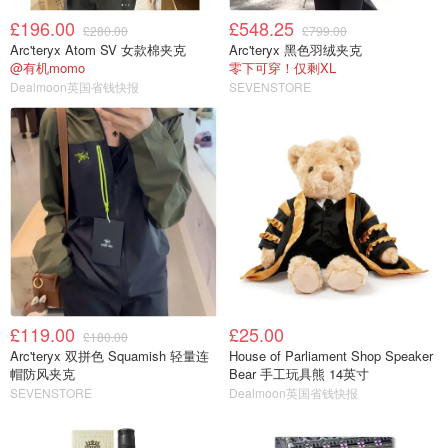
£196.00
£548.25
£280.00
£799.00
Arc'teryx Atom SV 女款棉夹克
Arc'teryx 黑色羽绒夹克
@有机momo
零下可穿！仅剩XL
Dealmoon英国省钱快报
SEVENSTORE
£119.00
£25.00
£180.00
Arc'teryx 双拼色 Squamish 轻量连
House of Parliament Shop Speaker
帽防风夹克
Bear 手工玩具熊 14英寸
SEVENSTORE
Dealmoon英国省钱快报