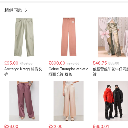
相似同款
£95.00
£390.00
£46.75
£159.00
£975.00
£55.00
Arc'teryx Kragg 棉质长
Celine Triomphe athletic
低腰蕾丝印花牛仔阔
裤
缎面长裤 粉色
裤
£26.00
£32.00
£650.01