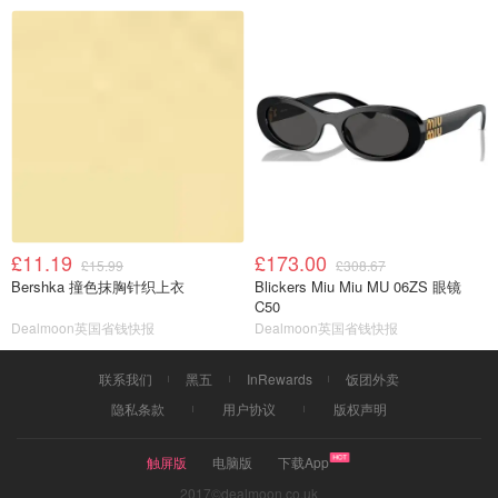
£11.19
£173.00
£15.99
£308.67
Bershka 撞色抹胸针织上衣
Blickers Miu Miu MU 06ZS 眼镜
C50
Dealmoon英国省钱快报
Dealmoon英国省钱快报
联系我们
黑五
InRewards
饭团外卖
隐私条款
用户协议
版权声明
触屏版
电脑版
下载App
2017©dealmoon.co.uk