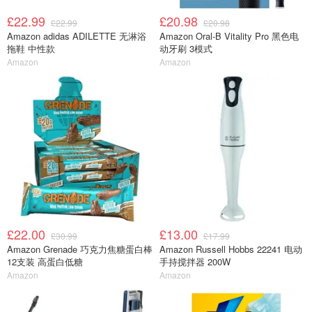
£22.99
£20.98
£22.99
£20.98
Amazon adidas ADILETTE 无淋浴
Amazon Oral-B Vitality Pro 黑色电
拖鞋 中性款
动牙刷 3模式
Amazon
Amazon
£22.00
£13.00
£30.99
£17.99
Amazon Grenade 巧克力焦糖蛋白棒
Amazon Russell Hobbs 22241 电动
12支装 高蛋白低糖
手持搅拌器 200W
Amazon
Amazon