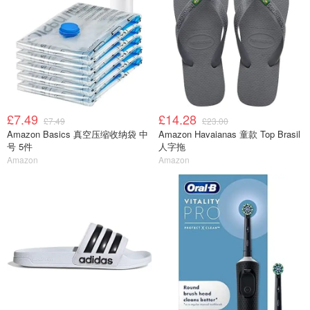
£7.49
£14.28
£7.49
£23.00
Amazon Basics 真空压缩收纳袋 中
Amazon Havaianas 童款 Top Brasil
号 5件
人字拖
Amazon
Amazon