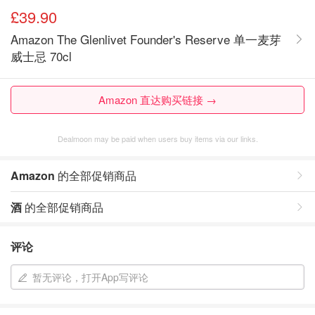
£39.90
Amazon The Glenlivet Founder's Reserve 单一麦芽
威士忌 70cl
Amazon 直达购买链接 →
Dealmoon may be paid when users buy items via our links.
Amazon
的全部促销商品
酒
的全部促销商品
评论
暂无评论，打开App写评论