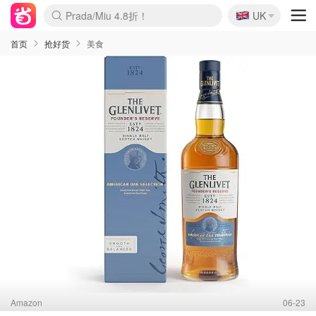
🇬🇧
Prada/Miu 4.8折！
UK
麦卢卡蜂蜜夏促！个位数！
啥？必胜客披萨5折！
首页
抢好货
美食
Amazon
06-23