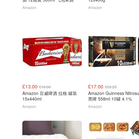
Amazon
Amazon
£13.00
£17.00
£16.00
£20.25
Amazon 百威啤酒 拉格 罐装
Amazon Guinness Nitros
15x440ml
黑啤 558ml 10罐 4.1%
Amazon
Amazon