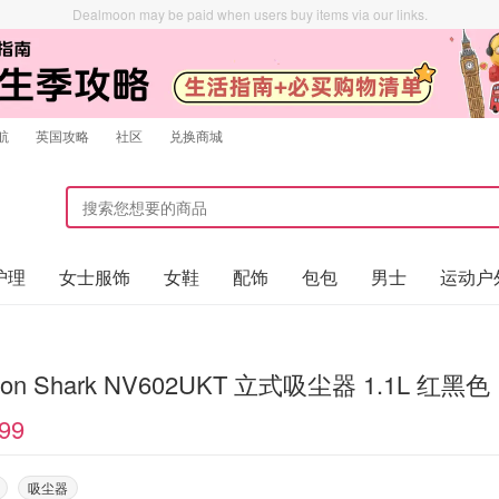
Dealmoon may be paid when users buy items via our links.
航
英国攻略
社区
兑换商城
护理
女士服饰
女鞋
配饰
包包
男士
运动户
on Shark NV602UKT 立式吸尘器 1.1L 红黑色
99
吸尘器