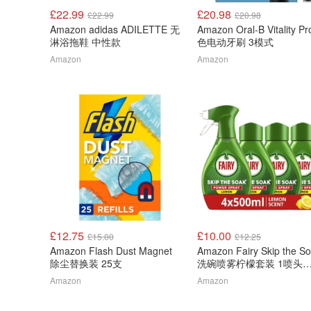
£22.99
£20.98
£22.99
£20.98
Amazon adidas ADILETTE 无
Amazon Oral-B Vitality P
淋浴拖鞋 中性款
色电动牙刷 3模式
Amazon
Amazon
£12.75
£10.00
£15.00
£12.25
Amazon Flash Dust Magnet
Amazon Fairy Skip the S
除尘替换装 25支
洗碗喷雾柠檬套装 1喷头
4x500ml补充装
Amazon
Amazon