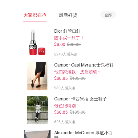
大家都在抢
最新好货
全部
Dior 红管口红
随手买一只了！
£6.00
£32.00
2243人感兴趣
Camper Casi Myra 女士乐福鞋
他们家爆款！皮质超软~
£68.85
£135.00
989人感兴趣
Camper 卡西米拉 女士鞋子
£598.99
£118.47
£849.00
£118.47
银色很特别！
Amazon eufy E25 Omni 扫拖
Amazon Hoover HF1 Max 无
£68.85
£135.00
机器人 20000Pa
线吸尘器 200W 50分钟
626人感兴趣
Amazon
Amazon
Alexander McQueen 厚底小白
鞋