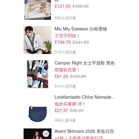
£121.50
£450.00
599人感兴趣
Miu Miu Eyewear 白框墨镜
王安宇同款！
£199.75
£341.00
516人感兴趣
Camper Right 女士平底鞋 黑色
褶皱款芭蕾！
£61.20
£120.00
514人感兴趣
Lookfantastic Chloe Nomade 夜埃及小包
低价买奢牌 冲！
£27.37
£30.00
498人感兴趣
Avant Skincare 2026 美妆日历
=1折！之前拿过奖的日历