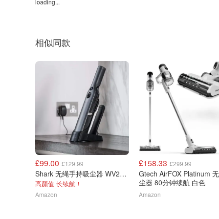
loading...
相似同款
£99.00
£158.33
£129.99
£299.99
Shark 无绳手持吸尘器 WV200UK
Gtech AirFOX Platinum
尘器 80分钟续航 白色
高颜值 长续航！
Amazon
Amazon