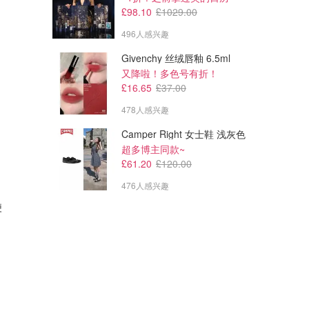
£98.10
£1029.00
496人感兴趣
Givenchy 丝绒唇釉 6.5ml
又降啦！多色号有折！
£16.65
£37.00
478人感兴趣
Camper Right 女士鞋 浅灰色
超多博主同款~
£61.20
£120.00
476人感兴趣
便