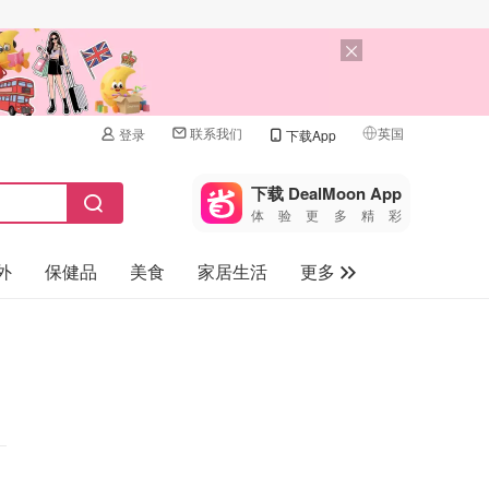
联系我们
英国
登录
下载App
🇺🇸
美国
下载 DealMoon App
体验更多精彩
🇨🇳
中国
外
保健品
美食
家居生活
更多
🇨🇦
加拿大
🇬🇧
家电数码
英国
母婴儿童
🇩🇪
德国
礼品卡
🇫🇷
法国
旅游
🇮🇹
意大利