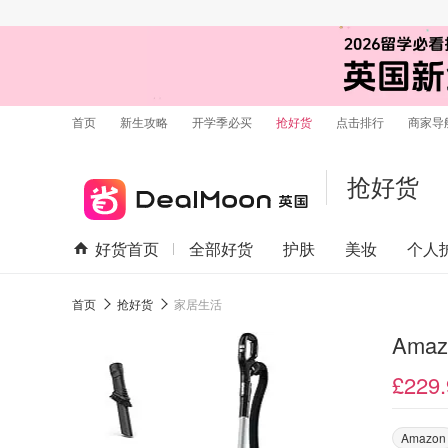
首页
新生攻略
开学季必买
抢好货
点击排行
商家导
抢好货
好货首页
全部好货
护肤
美妆
个人
首页
抢好货
家居生活
Amaz
£229.
Amazon