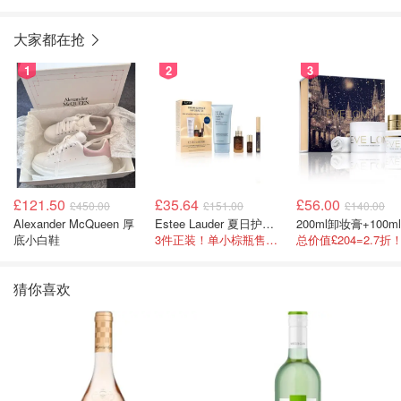
盲盒 整套
大家都在抢
1
2
3
£121.50
£35.64
£56.00
£450.00
£151.00
£140.00
Alexander McQueen 厚
Estee Lauder 夏日护肤彩妆礼盒
底小白鞋
3件正装！单小棕瓶售价就要£65！
猜你喜欢