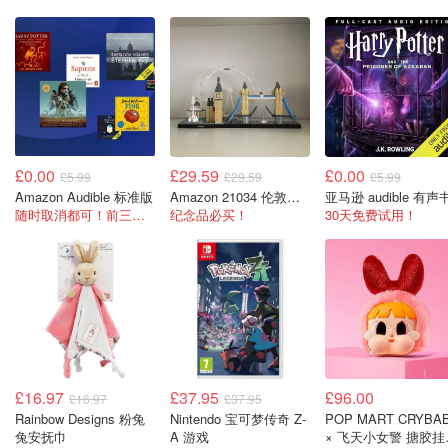
£0.00
£29.59
£0.00
£5.99
£29.59
£5.99
Amazon Audible 标准版
Amazon 21034 伦敦天际线
亚马逊 audible 有声
随时取消都可！前三个月免费
纪念品必买！
30天免费试用！
£16.97
£37.95
£96.00
£16.97
£37.95
Rainbow Designs 粉兔
Nintendo 宝可梦传奇 Z-
POP MART CRYBA
兔安抚巾
A 游戏
× 飞天小女​​警 搪胶