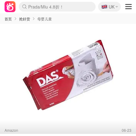
🇬🇧
Prada/Miu 4.8折！
UK
麦卢卡蜂蜜夏促！个位数！
啥？必胜客披萨5折！
首页
抢好货
母婴儿童
Amazon
06-23