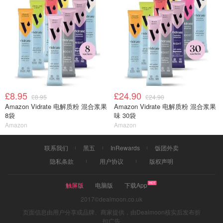
£8.95
£24.90
£8.95
£24.90
Amazon Vidrate 电解质粉 混合浆果
Amazon Vidrate 电解质粉 混合浆果
8袋
味 30袋
Amazon
Amazon
联系我们
黑五
InRewards
饭团外卖
隐私条款
用户协议
版权声明
触屏版
电脑版
下载App
2017©dealmoon.co.uk
页面信息由用户分享或品牌、商家提供，由Dealmoon核实后发布折
扣广告