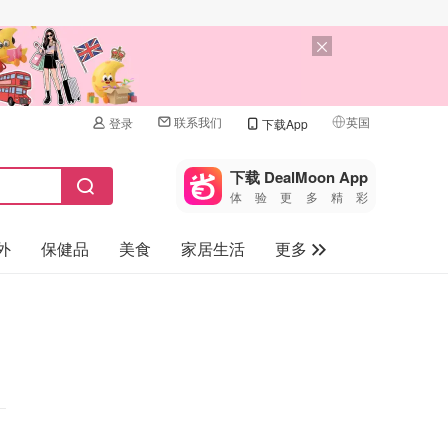
联系我们
英国
登录
下载App
🇺🇸
美国
下载 DealMoon App
体验更多精彩
🇨🇳
中国
外
保健品
美食
家居生活
更多
🇨🇦
加拿大
🇬🇧
家电数码
英国
母婴儿童
🇩🇪
德国
礼品卡
🇫🇷
法国
旅游
🇮🇹
意大利