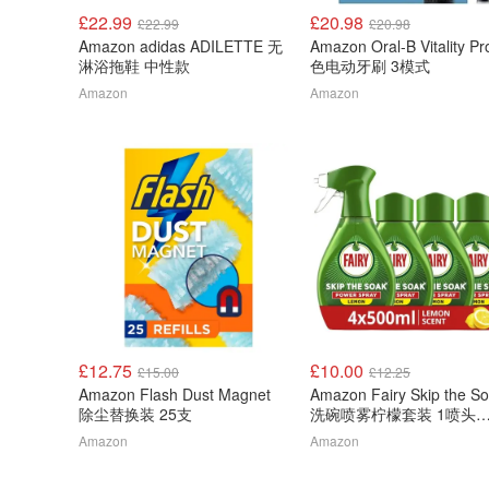
£22.99
£20.98
£22.99
£20.98
Amazon adidas ADILETTE 无
Amazon Oral-B Vitality P
淋浴拖鞋 中性款
色电动牙刷 3模式
Amazon
Amazon
£12.75
£10.00
£15.00
£12.25
Amazon Flash Dust Magnet
Amazon Fairy Skip the S
除尘替换装 25支
洗碗喷雾柠檬套装 1喷头
4x500ml补充装
Amazon
Amazon