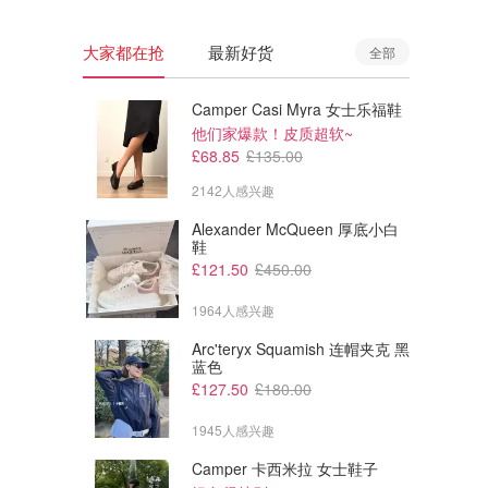
大家都在抢
最新好货
全部
Camper Casi Myra 女士乐福鞋
他们家爆款！皮质超软~
£68.85
£135.00
2142人感兴趣
Alexander McQueen 厚底小白
鞋
£121.50
£450.00
1964人感兴趣
Arc'teryx Squamish 连帽夹克 黑
£99.00
£29.98
£129.99
蓝色
£39.99
Shark 无绳手持吸尘器 WV200UK
Amazon Portutif 手持无线吸尘
£127.50
£180.00
器 8Kpa 400ML
高颜值 长续航！
1945人感兴趣
Amazon
Amazon
Camper 卡西米拉 女士鞋子