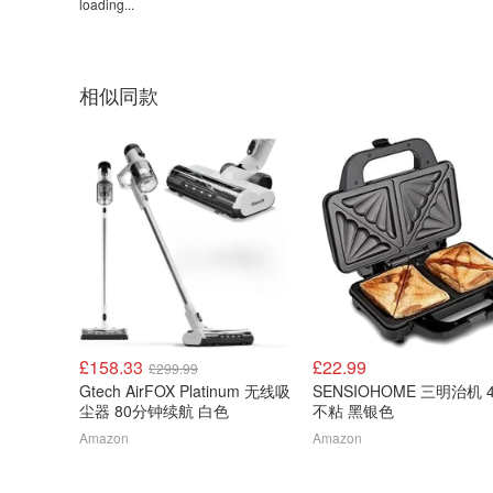
loading...
相似同款
£158.33
£22.99
£299.99
Gtech AirFOX Platinum 无线吸
SENSIOHOME 三明治机 
尘器 80分钟续航 白色
不粘 黑银色
Amazon
Amazon