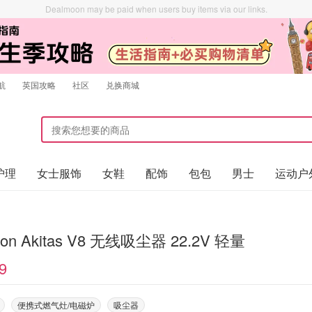
Dealmoon may be paid when users buy items via our links.
航
英国攻略
社区
兑换商城
护理
女士服饰
女鞋
配饰
包包
男士
运动户
on Akitas V8 无线吸尘器 22.2V 轻量
9
便携式燃气灶/电磁炉
吸尘器