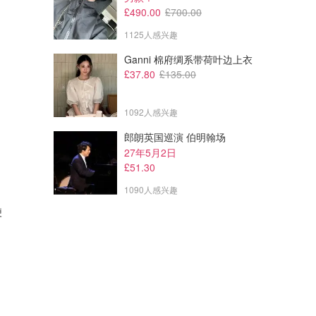
£490.00
£700.00
1125人感兴趣
Ganni 棉府绸系带荷叶边上衣
£37.80
£135.00
1092人感兴趣
郎朗英国巡演 伯明翰场
27年5月2日
£51.30
1090人感兴趣
便