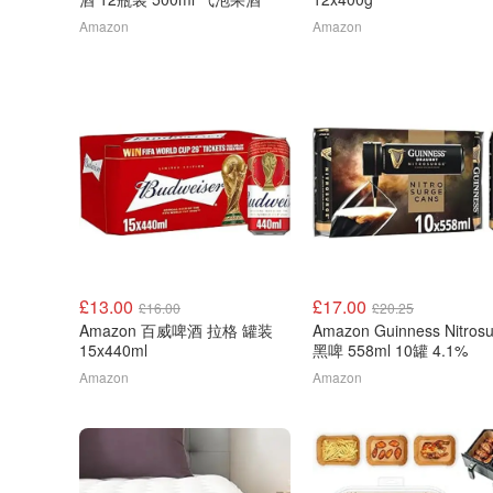
Amazon
Amazon
£13.00
£17.00
£16.00
£20.25
Amazon 百威啤酒 拉格 罐装
Amazon Guinness Nitros
15x440ml
黑啤 558ml 10罐 4.1%
Amazon
Amazon