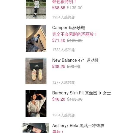
银色很特别！
£68.85
£135.00
1934人感兴趣
Camper 玛丽珍鞋
完全不会累脚的玛丽珍！
£71.40
£120.00
1733人感兴趣
New Balance 471 运动鞋
£38.25
£90.00
1277人感兴趣
Burberry Slim Fit 真丝围巾 女士
£46.20
£165.00
1204人感兴趣
Arc'teryx Beta 黑武士冲锋衣
男款！