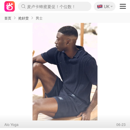
🇬🇧
Prada/Miu 4.8折！
UK
麦卢卡蜂蜜夏促！个位数！
啥？必胜客披萨5折！
首页
抢好货
男士
Alo Yoga
06-23