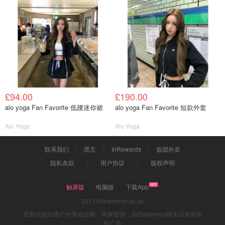
£94.00
£190.00
alo yoga Fan Favorite 低腰迷你裙
alo yoga Fan Favorite 短款外套
Alo Yoga
Alo Yoga
联系我们
黑五
InRewards
饭团外卖
隐私条款
用户协议
版权声明
触屏版
电脑版
下载App
2017©dealmoon.co.uk
页面信息由用户分享或品牌、商家提供，由Dealmoon核实后发布折
扣广告