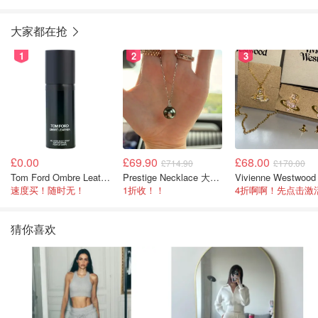
军蓝
大家都在抢
1
2
3
£0.00
£69.90
£68.00
£714.90
£170.00
Tom Ford Ombre Leather 全身喷雾 150ml
Prestige Necklace 大溪地珍珠项链 10-11mm
速度买！随时无！
1折收！！
猜你喜欢