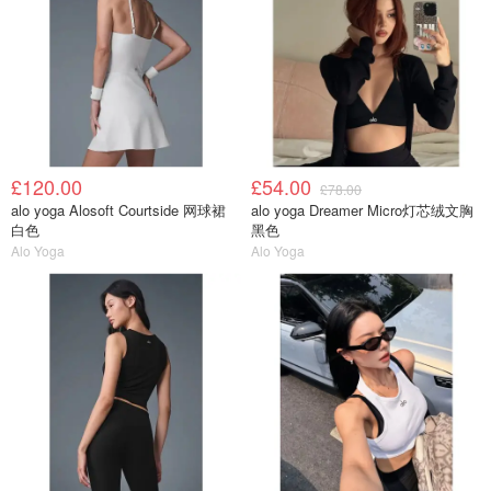
£120.00
£54.00
£78.00
alo yoga Alosoft Courtside 网球裙
alo yoga Dreamer Micro灯芯绒文胸
白色
黑色
Alo Yoga
Alo Yoga