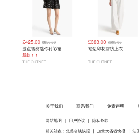
£425.00
£383.00
£850.00
£695.00
波点雪纺迷你衬衫裙
褶边印花雪纺上衣
新款！！
THE OUTNET
THE OUTNET
关于我们
联系我们
免责声明
网站地图
|
用户协议
|
隐私条款
|
相关站点：
北美省钱快报
|
加拿大省钱快报
|
法