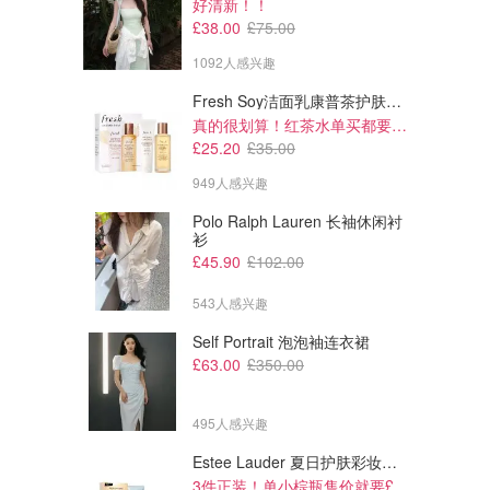
好清新！！
£38.00
£75.00
1092人感兴趣
Fresh Soy洁面乳康普茶护肤套装 100ml
真的很划算！红茶水单买都要£35！
£230.00
£305.00
£25.20
£35.00
Ganni 棉混灯芯绒喇叭裤 浅棕
Acne Studios 高腰收脚牛仔裤
色
949人感兴趣
黑色
THE OUTNET
THE OUTNET
Polo Ralph Lauren 长袖休闲衬
衫
£45.90
£102.00
543人感兴趣
Self Portrait 泡泡袖连衣裙
£63.00
£350.00
495人感兴趣
Estee Lauder 夏日护肤彩妆礼盒
3件正装！单小棕瓶售价就要£65！