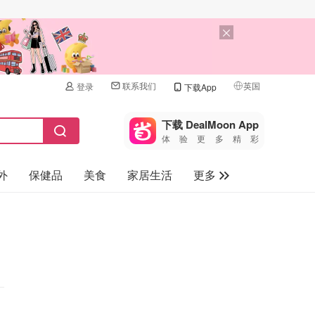
联系我们
英国
登录
下载App
🇺🇸
美国
下载 DealMoon App
体验更多精彩
🇨🇳
中国
外
保健品
美食
家居生活
更多
🇨🇦
加拿大
🇬🇧
家电数码
英国
母婴儿童
🇩🇪
德国
礼品卡
🇫🇷
法国
旅游
🇮🇹
意大利