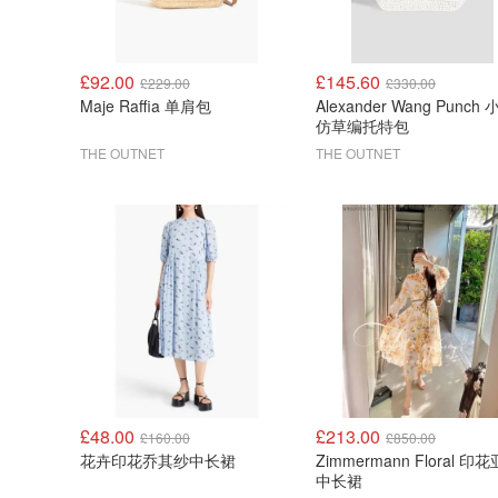
£92.00
£145.60
£229.00
£330.00
Maje Raffia 单肩包
Alexander Wang Punch
仿草编托特包
THE OUTNET
THE OUTNET
£48.00
£213.00
£160.00
£850.00
花卉印花乔其纱中长裙
Zimmermann Floral 印
中长裙