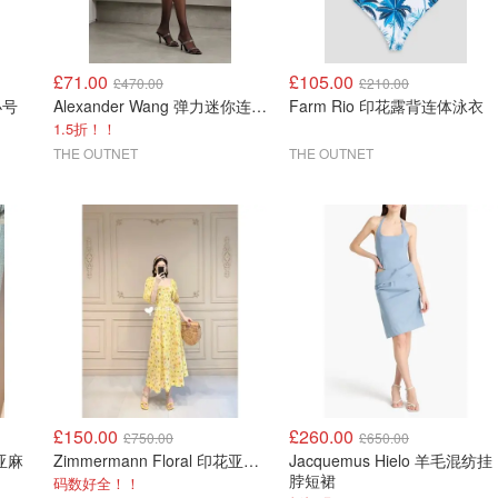
£71.00
£105.00
£470.00
£210.00
 小号
Alexander Wang 弹力迷你连衣裙
Farm Rio 印花露背连体泳衣
1.5折！！
THE OUTNET
THE OUTNET
£150.00
£260.00
£750.00
£650.00
花亚麻
Zimmermann Floral 印花亚麻中长裙
Jacquemus Hielo 羊毛混纺挂
脖短裙
码数好全！！