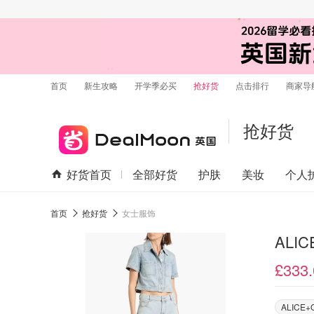
首页
新生攻略
开学季必买
抢好货
点击排行
商家导
抢好货
好货首页
全部好货
护肤
美妆
个人
首页
抢好货
女士服饰
ALI
£333.
ALICE+O