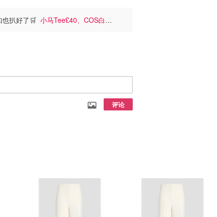
扣也扒好了🛒
小马Tee£40、COS白
评论