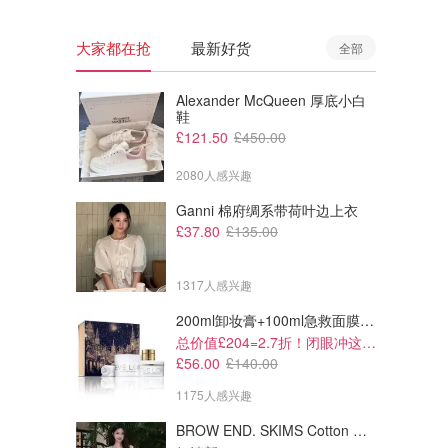
大家都在抢
最新好货
全部
Alexander McQueen 厚底小白
鞋
£121.50
£450.00
2080人感兴趣
Ganni 棉府绸系带荷叶边上衣
£37.80
£135.00
1317人感兴趣
200ml卸妆膏+100ml急救面膜+面霜+洁颜布
总价值£204=2.7折！闭眼冲这套！
£56.00
£140.00
1175人感兴趣
BROW END. SKIMS Cotton Rib 长款背心连衣裙 薄荷绿