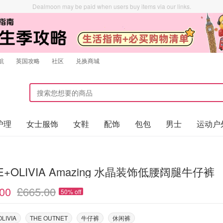
Dealmoon may be paid when users buy items via our links.
航
英国攻略
社区
兑换商城
护理
女士服饰
女鞋
配饰
包包
男士
运动户
CE+OLIVIA Amazing 水晶装饰低腰阔腿牛仔裤
00
£665.00
50% off
LIVIA
THE OUTNET
牛仔裤
休闲裤