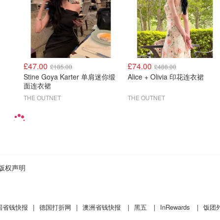
£47.00
£74.00
£185.00
£488.00
Stine Goya Karter 单肩迷你缎
Alice + Olivia 印花连衣裙
面连衣裙
THE OUTNET
THE OUTNET
版权声明
国省钱快报
|
德国打折网
|
澳洲省钱快报
|
黑五
|
InRewards
|
饭团