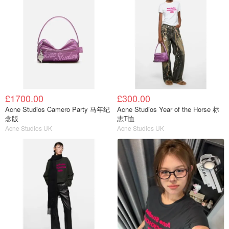
£1700.00
£300.00
Acne Studios Camero Party 马年纪
Acne Studios Year of the Horse 标
念版
志T恤
Acne Studios UK
Acne Studios UK