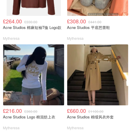
£264.00
£308.00
£330.00
£441.00
Acne Studios 棉麻短袖T恤 Logo款
Acne Studios 平底芭蕾鞋
Mytheresa
Mytheresa
£216.00
£660.00
£360.00
£1100.00
Acne Studios Logo 棉混纺上衣
Acne Studios 棉缎风衣外套
Mytheresa
Mytheresa