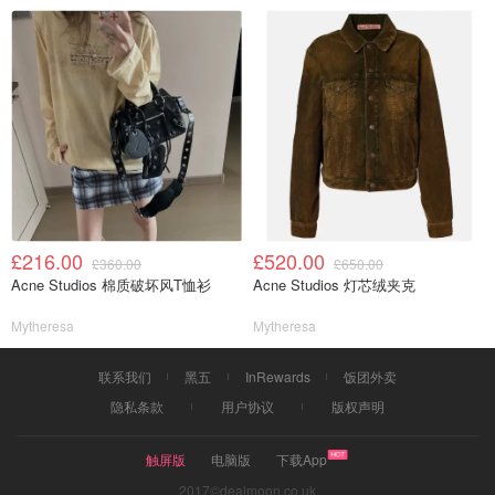
£216.00
£520.00
£360.00
£650.00
Acne Studios 棉质破坏风T恤衫
Acne Studios 灯芯绒夹克
Mytheresa
Mytheresa
联系我们
黑五
InRewards
饭团外卖
隐私条款
用户协议
版权声明
触屏版
电脑版
下载App
2017©dealmoon.co.uk