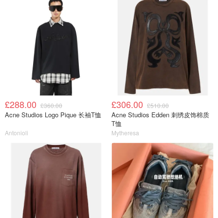
£288.00
£306.00
£360.00
£510.00
Acne Studios Logo Pique 长袖T恤
Acne Studios Edden 刺绣皮饰棉质
T恤
Antonioli
Mytheresa