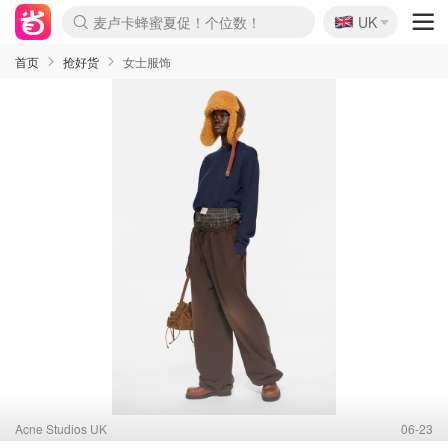
🇬🇧
Prada/Miu 4.8折！
UK
麦卢卡蜂蜜夏促！个位数！
啥？必胜客披萨5折！
首页
抢好货
女士服饰
Acne Studios UK
06-23