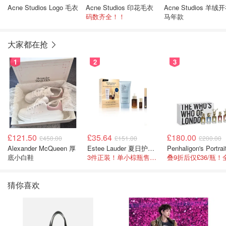
Acne Studios Logo 毛衣
Acne Studios 印花毛衣
Acne Studios 羊绒
码数齐全！！
马年款
大家都在抢
1
2
3
£121.50
£35.64
£180.00
£450.00
£151.00
£200.00
Alexander McQueen 厚
Estee Lauder 夏日护肤彩妆礼盒
底小白鞋
3件正装！单小棕瓶售价就要£65！
猜你喜欢