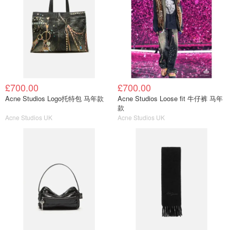
£700.00
£700.00
Acne Studios Logo托特包 马年款
Acne Studios Loose fit 牛仔裤 马年
款
Acne Studios UK
Acne Studios UK