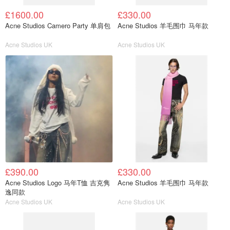
£1600.00
£330.00
Acne Studios Camero Party 单肩包
Acne Studios 羊毛围巾 马年款
Acne Studios UK
Acne Studios UK
£390.00
£330.00
Acne Studios Logo 马年T恤 吉克隽
Acne Studios 羊毛围巾 马年款
逸同款
Acne Studios UK
Acne Studios UK