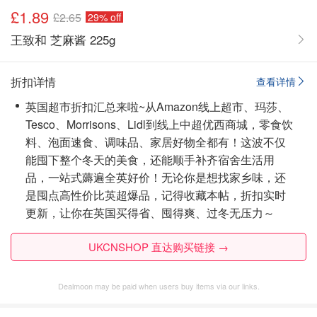
£1.89
£2.65
29% off
王致和 芝麻酱 225g
折扣详情
查看详情
英国超市折扣汇总来啦~从Amazon线上超市、玛莎、
Tesco、Morrisons、Lidl到线上中超优西商城，零食饮
料、泡面速食、调味品、家居好物全都有！这波不仅
能囤下整个冬天的美食，还能顺手补齐宿舍生活用
品，一站式薅遍全英好价！无论你是想找家乡味，还
是囤点高性价比英超爆品，
记得收藏本帖，折扣实时
更新
，让你在英国买得省、囤得爽、过冬无压力～
UKCNSHOP 直达购买链接 →
Dealmoon may be paid when users buy items via our links.