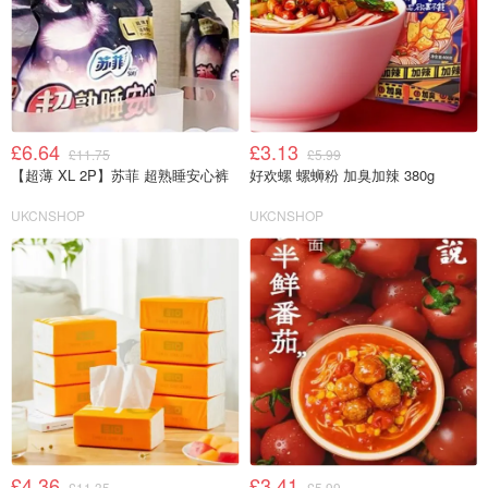
£6.64
£3.13
£11.75
£5.99
【超薄 XL 2P】苏菲 超熟睡安心裤
好欢螺 螺蛳粉 加臭加辣 380g
UKCNSHOP
UKCNSHOP
£4.36
£3.41
£11.35
£5.99