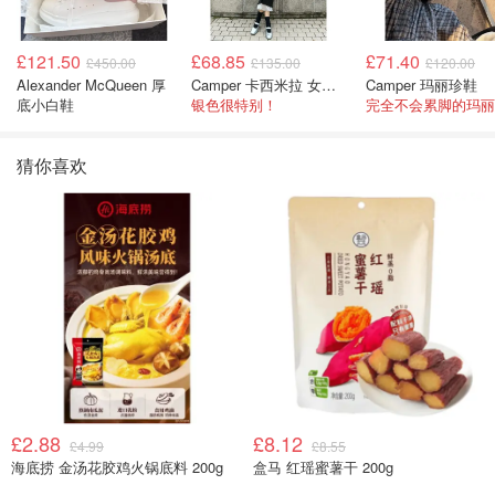
£121.50
£68.85
£71.40
£450.00
£135.00
£120.00
Alexander McQueen 厚
Camper 卡西米拉 女士鞋子
Camper 玛丽珍鞋
底小白鞋
银色很特别！
猜你喜欢
£2.88
£8.12
£4.99
£8.55
海底捞 金汤花胶鸡火锅底料 200g
盒马 红瑶蜜薯干 200g