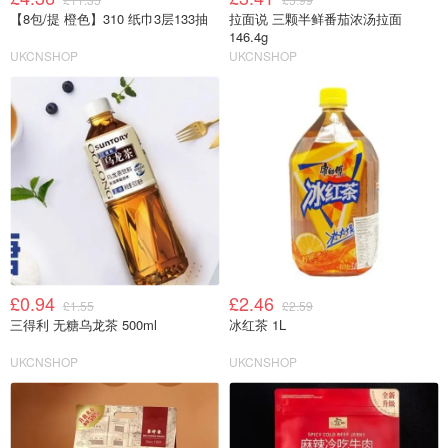
【8包/提 橙色】310 纸巾3层133抽
拉面说 三颗半鲜番茄浓汤拉面
146.4g
UKCNSHOP
UKCNSHOP
£0.94
£2.46
£1.55
£2.59
三得利 无糖乌龙茶 500ml
冰红茶 1L
UKCNSHOP
UKCNSHOP