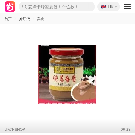
🇬🇧
Prada/Miu 4.8折！
UK
麦卢卡蜂蜜夏促！个位数！
啥？必胜客披萨5折！
首页
抢好货
美食
UKCNSHOP
06-23