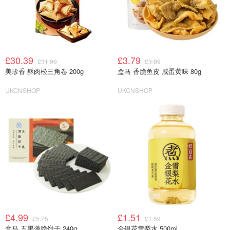
£30.39
£3.79
£31.99
£3.99
美珍香 酥肉松三角卷 200g
盒马 香脆鱼皮 咸蛋黄味 80g
UKCNSHOP
UKCNSHOP
£4.99
£1.51
£5.25
£1.59
盒马 五黑薄脆饼干 240g
金银花雪梨水 500ml