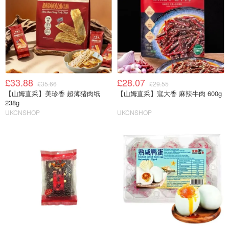
£33.88
£28.07
£35.66
£29.55
【山姆直采】美珍香 超薄猪肉纸
【山姆直采】寇大香 麻辣牛肉 600g
238g
UKCNSHOP
UKCNSHOP