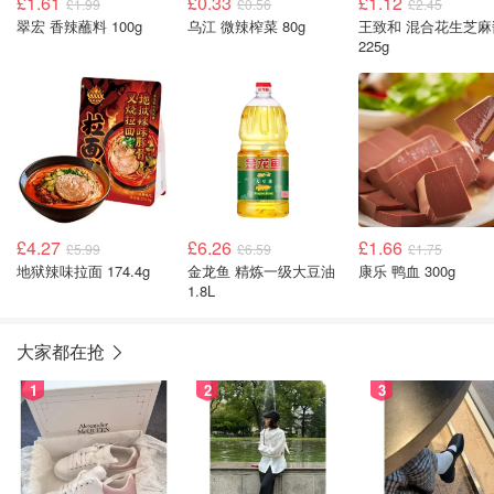
£1.61
£0.33
£1.12
£1.99
£0.56
£2.45
翠宏 香辣蘸料 100g
乌江 微辣榨菜 80g
王致和 混合花生芝麻
225g
£4.27
£6.26
£1.66
£5.99
£6.59
£1.75
地狱辣味拉面 174.4g
金龙鱼 精炼一级大豆油
康乐 鸭血 300g
1.8L
大家都在抢
1
2
3