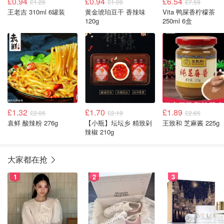
£0.94
£0.94
£6.54
£1.26
£1.09
£7.59
王老吉 310ml 6罐装
黄金琥珀豆干 香辣味
Vita 鸭屎香柠檬茶
120g
250ml 6盒
£1.32
£1.70
£1.89
£2.05
£2.19
£2.65
袁鲜 酸辣粉 276g
【小瓶】坛坛乡 精致剁
王致和 芝麻酱 225g
辣椒 210g
大家都在抢
1
2
3