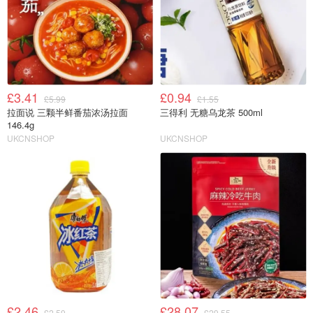
£3.41
£0.94
£5.99
£1.55
拉面说 三颗半鲜番茄浓汤拉面
三得利 无糖乌龙茶 500ml
146.4g
UKCNSHOP
UKCNSHOP
£2.46
£28.07
£2.59
£29.55