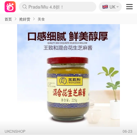
🇬🇧
Prada/Miu 4.8折！
UK
麦卢卡蜂蜜夏促！个位数！
啥？必胜客披萨5折！
首页
抢好货
美食
UKCNSHOP
06-23