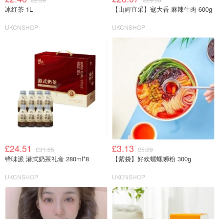
冰红茶 1L
【山姆直采】寇大香 麻辣牛肉 600g
UKCNSHOP
UKCNSHOP
£24.51
£3.13
£31.65
£5.29
锋味派 港式奶茶礼盒 280ml*8
【紫袋】好欢螺螺蛳粉 300g
UKCNSHOP
UKCNSHOP