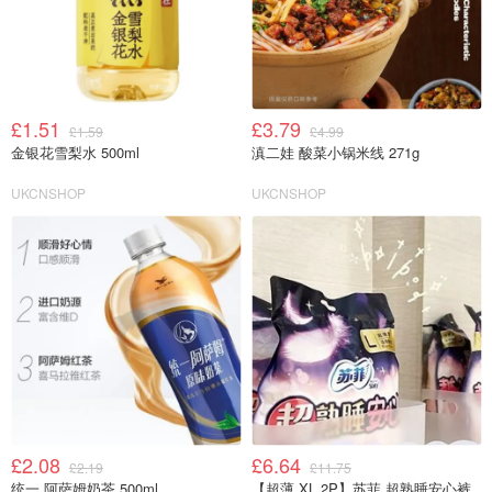
£1.51
£3.79
£1.59
£4.99
金银花雪梨水 500ml
滇二娃 酸菜小锅米线 271g
UKCNSHOP
UKCNSHOP
£2.08
£6.64
£2.19
£11.75
统一 阿萨姆奶茶 500ml
【超薄 XL 2P】苏菲 超熟睡安心裤