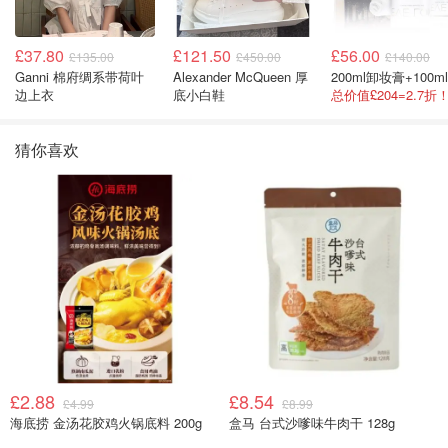
£37.80
£121.50
£56.00
£135.00
£450.00
£140.00
Ganni 棉府绸系带荷叶
Alexander McQueen 厚
边上衣
底小白鞋
猜你喜欢
£2.88
£8.54
£4.99
£8.99
海底捞 金汤花胶鸡火锅底料 200g
盒马 台式沙嗲味牛肉干 128g