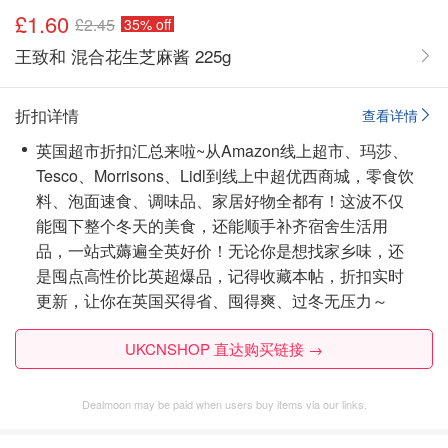
£1.60
£2.45
35% off
王致和 混合花生芝麻酱 225g
折扣详情
查看详情
英国超市折扣汇总来啦~从Amazon线上超市、玛莎、
Tesco、Morrisons、Lidl到线上中超优西商城，零食饮
料、泡面速食、调味品、家居好物全都有！这波不仅
能囤下整个冬天的美食，还能顺手补齐宿舍生活用
品，一站式薅遍全英好价！无论你是想找家乡味，还
是囤点高性价比英超爆品，
记得收藏本帖，折扣实时
更新
，让你在英国买得省、囤得爽、过冬无压力～
UKCNSHOP 直达购买链接 →
Dealmoon may be paid when users buy items via our links.