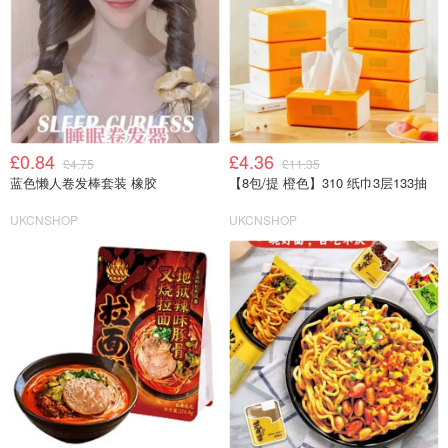
£0.84
£4.36
£4.75
£11.35
蓝色懒人卷发棒套装 橡胶
【8包/提 橙色】310 纸巾3层133抽
UKCNSHOP
UKCNSHOP