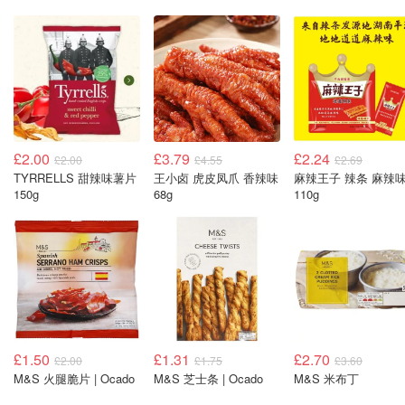
£2.00
£3.79
£2.24
£2.00
£4.55
£2.69
TYRRELLS 甜辣味薯片
王小卤 虎皮凤爪 香辣味
麻辣王子 辣条 麻辣
150g
68g
110g
£1.50
£1.31
£2.70
£2.00
£1.75
£3.60
M&S 火腿脆片 | Ocado
M&S 芝士条 | Ocado
M&S 米布丁