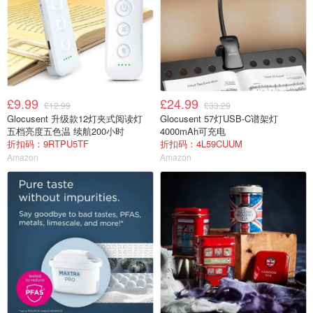
£9.99
£24.99
£12.99
£33.29
Glocusent 升级款12灯夹式阅读灯
Glocusent 57灯USB-C谱架灯
五档亮度五色温 续航200小时
4000mAh可充电
折扣码：9RTPU5TF
折扣码：4L59CUUM
Amazon
Amazon