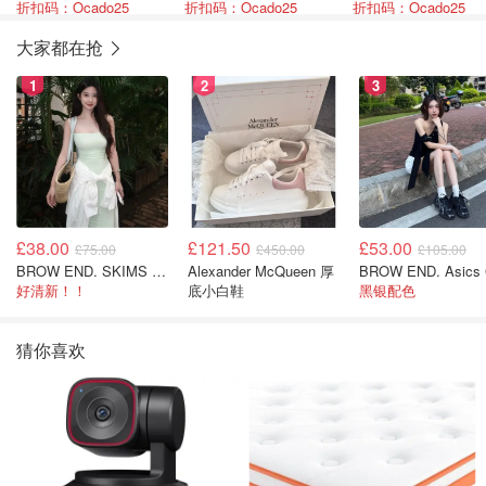
折扣码：Ocado25
折扣码：Ocado25
折扣码：Ocado25
大家都在抢
1
2
3
£38.00
£121.50
£53.00
£75.00
£450.00
£105.00
BROW END. SKIMS Cotton Rib 长款背心连衣裙 薄荷绿
Alexander McQueen 厚
好清新！！
底小白鞋
黑银配色
猜你喜欢