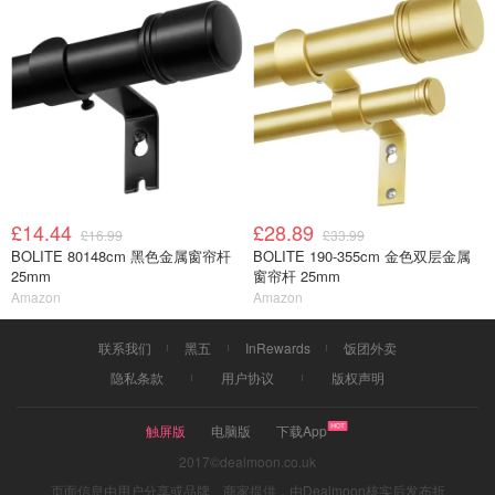
£14.44
£28.89
£16.99
£33.99
BOLITE 80148cm 黑色金属窗帘杆
BOLITE 190-355cm 金色双层金属
25mm
窗帘杆 25mm
Amazon
Amazon
联系我们
黑五
InRewards
饭团外卖
隐私条款
用户协议
版权声明
触屏版
电脑版
下载App
2017©dealmoon.co.uk
页面信息由用户分享或品牌、商家提供，由Dealmoon核实后发布折