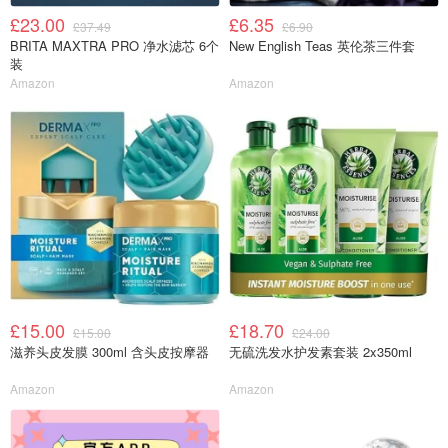
£23.00
£6.35
£37.49
£6.90
BRITA MAXTRA PRO 净水滤芯 6个
New English Teas 英伦茶三件套
装
Amazon
Amazon
£15.00
£18.70
£15.00
£24.00
滋养头皮发膜 300ml 含头皮按摩器
无硫洗发水护发素套装 2x350ml
Amazon
Amazon