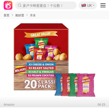
🇬🇧
Prada/Miu 4.8折！
UK
麦卢卡蜂蜜夏促！个位数！
啥？必胜客披萨5折！
首页
抢好货
美食
Amazon
06-23