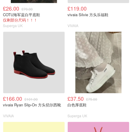
£26.00
£119.00
£70.00
COTU海军蓝白平底鞋
vivaia Silvie 方头乐福鞋
仅剩部分尺码！！！
Superga UK
VIVAIA
£166.00
£37.50
£101.00
£75.00
vivaia Ryan Slip-On 方头切尔西靴
白色厚底鞋
VIVAIA
Superga UK