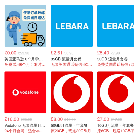
£0.00
£2.61
£5.40
£53.98
£6.90
£7.90
英国亚马逊 6个月学生会员
35GB 流量月套餐
50GB 流量月套餐
免费试用6个月！随时取消！
无限英国通话短信+欧盟漫游
£16.00
£8.00
£7.00
£25.00
£18.00
£17.00
Vodafone 无限流量月套餐
50GB月流量 - 年套餐
16GB月流量 - 年套餐
24个月合同！适合本科生！
原20GB，现送30GB/月
原6GB，现送10GB/