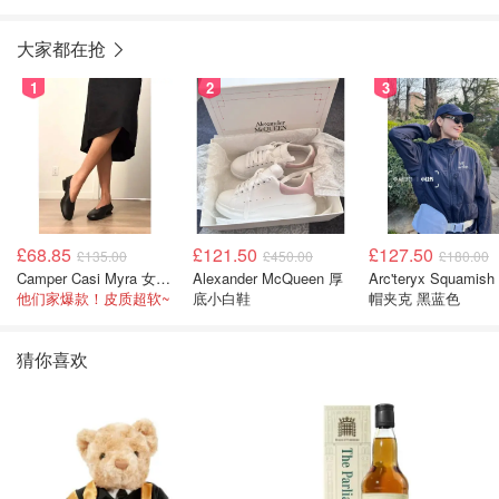
大家都在抢
1
2
3
£68.85
£121.50
£127.50
£135.00
£450.00
£180.00
Camper Casi Myra 女士乐福鞋
Alexander McQueen 厚
Arc'teryx Squamish
他们家爆款！皮质超软~
底小白鞋
帽夹克 黑蓝色
猜你喜欢