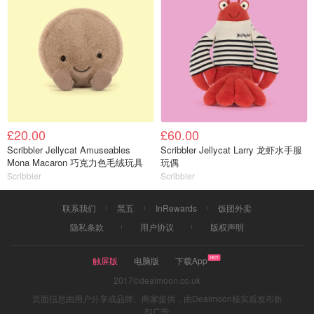
£20.00
£60.00
Scribbler Jellycat Amuseables
Scribbler Jellycat Larry 龙虾水手服
Mona Macaron 巧克力色毛绒玩具
玩偶
Scribbler
Scribbler
联系我们
黑五
InRewards
饭团外卖
隐私条款
用户协议
版权声明
触屏版
电脑版
下载App
2017©dealmoon.co.uk
页面信息由用户分享或品牌、商家提供，由Dealmoon核实后发布折
扣广告