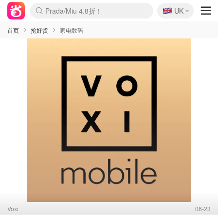
🇬🇧
Prada/Miu 4.8折！
UK
麦卢卡蜂蜜夏促！个位数！
啥？必胜客披萨5折！
首页
抢好货
家电数码
Voxi
06-23