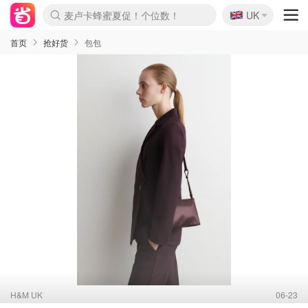
🇬🇧
Prada/Miu 4.8折！
UK
啥？必胜客披萨5折！
首页
抢好货
包包
H&M UK
06-23