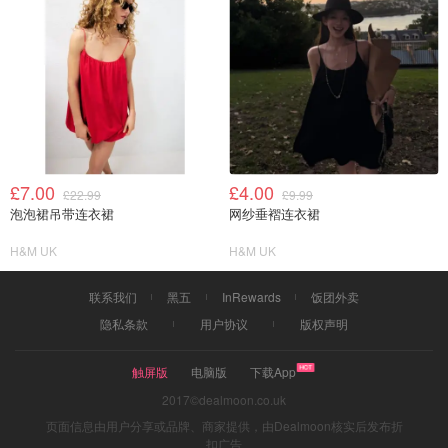
£7.00
£4.00
£22.99
£9.99
泡泡裙吊带连衣裙
网纱垂褶连衣裙
H&M UK
H&M UK
联系我们
黑五
InRewards
饭团外卖
隐私条款
用户协议
版权声明
触屏版
电脑版
下载App
2017©dealmoon.co.uk
页面信息由用户分享或品牌、商家提供，由Dealmoon核实后发布折
扣广告