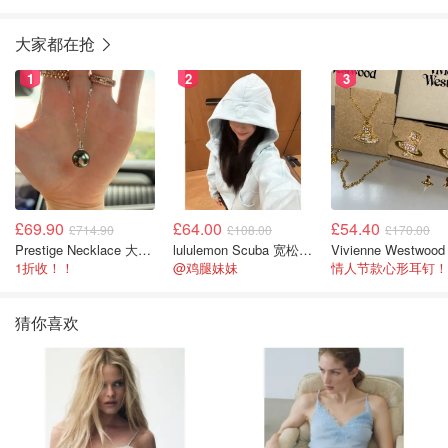
大家都在抢
1
2
3
£69.90
£64.00
£54.40
£714.90
£108.00
£170.00
Prestige Necklace 大溪地珍珠项链 10-11mm
lululemon Scuba 宽松半拉链卫衣
1折收！！
@鸡腿妹妹
情人节款心形耳钉！
猜你喜欢