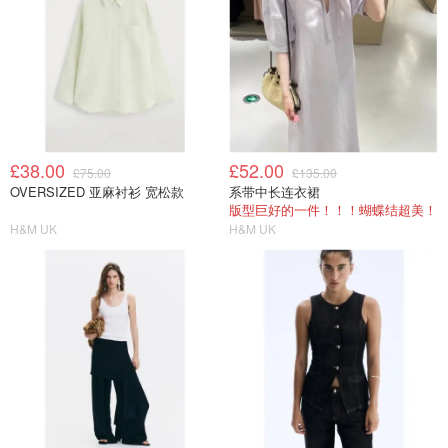
£38.00
£52.00
£75.00
£135.00
OVERSIZED 亚麻衬衫 宽松款
系带中长连衣裙
版型巨好的一件！！！蝴蝶结超美！
H&M UK
H&M UK