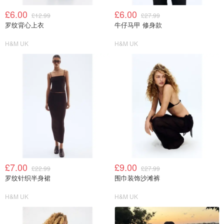
£6.00
£6.00
£12.99
£27.99
罗纹背心上衣
牛仔马甲 修身款
H&M UK
H&M UK
£7.00
£9.00
£22.99
£27.99
罗纹针织半身裙
围巾装饰沙滩裤
H&M UK
H&M UK