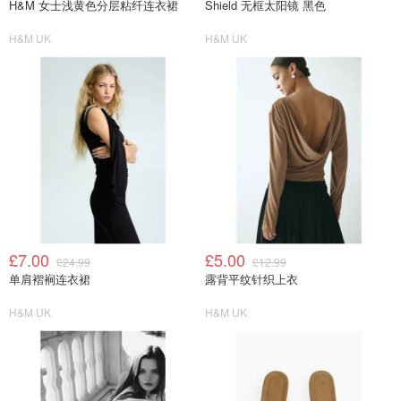
H&M 女士浅黄色分层粘纤连衣裙
Shield 无框太阳镜 黑色
H&M UK
H&M UK
£7.00
£5.00
£24.99
£12.99
单肩褶裥连衣裙
露背平纹针织上衣
H&M UK
H&M UK