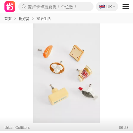
🇬🇧
Prada/Miu 4.8折！
UK
麦卢卡蜂蜜夏促！个位数！
啥？必胜客披萨5折！
首页
抢好货
家居生活
Urban Outfitters
06-23