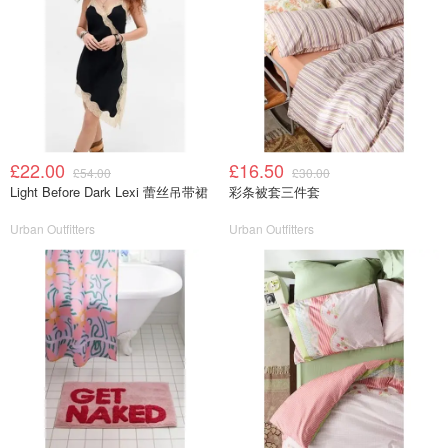
£22.00
£16.50
£54.00
£30.00
Light Before Dark Lexi 蕾丝吊带裙
彩条被套三件套
Urban Outfitters
Urban Outfitters