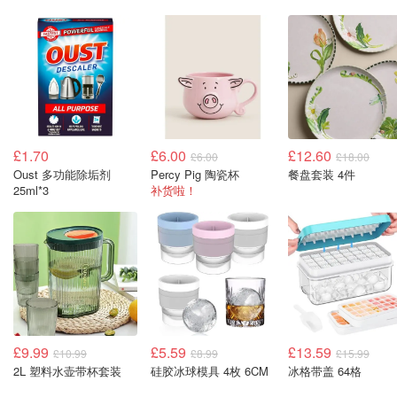
£1.70
£6.00
£12.60
£6.00
£18.00
Oust 多功能除垢剂
Percy Pig 陶瓷杯
餐盘套装 4件
25ml*3
补货啦！
£9.99
£5.59
£13.59
£10.99
£8.99
£15.99
2L 塑料水壶带杯套装
硅胶冰球模具 4枚 6CM
冰格带盖 64格