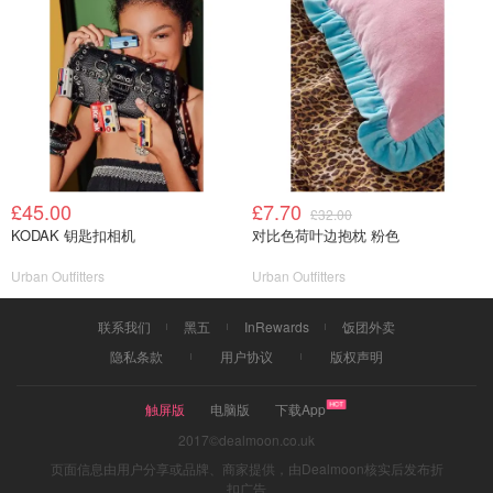
£45.00
£7.70
£32.00
KODAK 钥匙扣相机
对比色荷叶边抱枕 粉色
Urban Outfitters
Urban Outfitters
联系我们
黑五
InRewards
饭团外卖
隐私条款
用户协议
版权声明
触屏版
电脑版
下载App
2017©dealmoon.co.uk
页面信息由用户分享或品牌、商家提供，由Dealmoon核实后发布折
扣广告