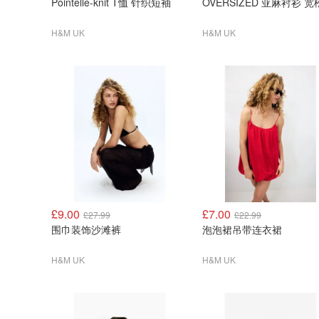
Pointelle-knit T恤 针织短袖
OVERSIZED 亚麻衬衫 
H&M UK
H&M UK
£9.00
£7.00
£27.99
£22.99
围巾装饰沙滩裤
泡泡裙吊带连衣裙
H&M UK
H&M UK