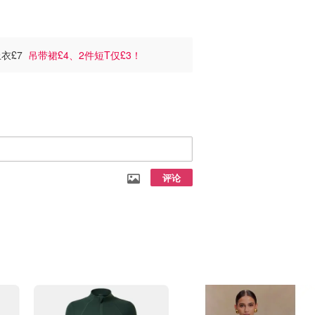
上衣£7
吊带裙£4、2件短T仅£3！
评论