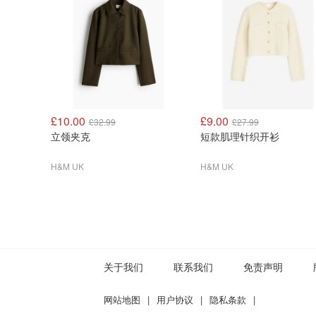
£10.00
£9.00
£32.99
£27.99
立领夹克
短款肌理针织开衫
H&M UK
H&M UK
关于我们
联系我们
免责声明
网站地图
|
用户协议
|
隐私条款
|