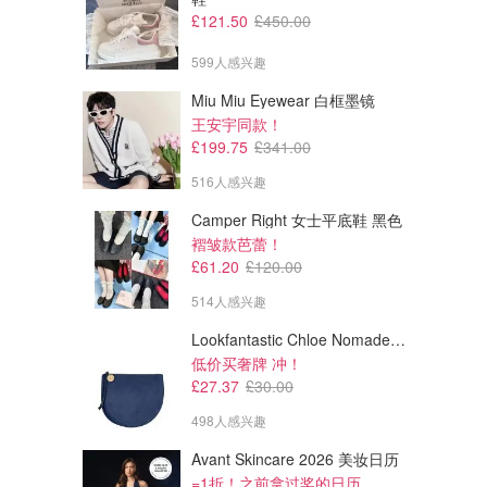
£121.50
£450.00
599人感兴趣
Miu Miu Eyewear 白框墨镜
王安宇同款！
£199.75
£341.00
£27.00
£72.00
£45.00
516人感兴趣
£159.00
MESHKI Bridget Slinky 粉紫色
Rosalie 雪纺长裙 湖蓝色
Camper Right 女士平底鞋 黑色
露背上衣
褶皱款芭蕾！
Meshki
Meshki
£61.20
£120.00
514人感兴趣
Lookfantastic Chloe Nomade 夜埃及小包
低价买奢牌 冲！
£27.37
£30.00
498人感兴趣
Avant Skincare 2026 美妆日历
=1折！之前拿过奖的日历