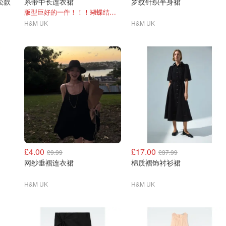
宽松款
系带中长连衣裙
罗纹针织半身裙
版型巨好的一件！！！蝴蝶结超美！
H&M UK
H&M UK
£4.00
£17.00
£9.99
£37.99
网纱垂褶连衣裙
棉质褶饰衬衫裙
H&M UK
H&M UK