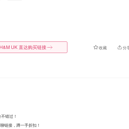
H&M UK
直达购买链接
收藏
分
价不错过！
聊链接，蹲一手折扣！