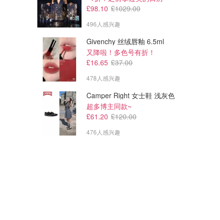
£98.10
£1029.00
496人感兴趣
Givenchy 丝绒唇釉 6.5ml
又降啦！多色号有折！
£16.65
£37.00
478人感兴趣
Camper Right 女士鞋 浅灰色
超多博主同款~
£61.20
£120.00
476人感兴趣