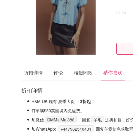
07-28
猜你喜欢
折扣详情
评论
相似同款
折扣详情
H&M UK 现有 夏季大促 ！
3折起！
订单满£50英国境内免运费。
加微信
DMMaiMai888
，回复
羊毛
进折扣群，好
加WhatsApp:
+447962540431
回复任意信息获取群