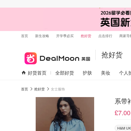
首页
新生攻略
开学季必买
抢好货
点击排行
商家导
抢好货
好货首页
全部好货
护肤
美妆
个人
首页
抢好货
女士服饰
系带
£7.00
H&M UK