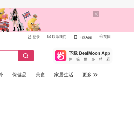
联系我们
英国
登录
下载App
🇺🇸
美国
下载 DealMoon App
体验更多精彩
🇨🇳
中国
外
保健品
美食
家居生活
更多
🇨🇦
加拿大
🇬🇧
家电数码
英国
母婴儿童
🇩🇪
德国
礼品卡
🇫🇷
法国
旅游
🇮🇹
意大利