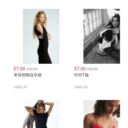
£7.00
£7.00
£24.99
£22.99
单肩褶裥连衣裙
针织T恤
H&M UK
H&M UK