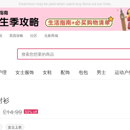
Dealmoon may be paid when users buy items via our links.
航
英国攻略
社区
兑换商城
护理
女士服饰
女鞋
配饰
包包
男士
运动户
衬衫
£14.99
53% off
女士上衣