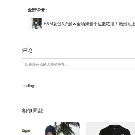
全部详情：
H&M夏促3折起🔥全场海量个位数狂甩！泡泡袖
评论
loading...
相似同款