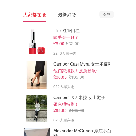
大家都在抢
最新好货
全部
Dior 红管口红
随手买一只了！
£6.00
£32.00
2243人感兴趣
Camper Casi Myra 女士乐福鞋
他们家爆款！皮质超软~
£68.85
£135.00
989人感兴趣
Camper 卡西米拉 女士鞋子
银色很特别！
£68.85
£135.00
626人感兴趣
Alexander McQueen 厚底小白
鞋