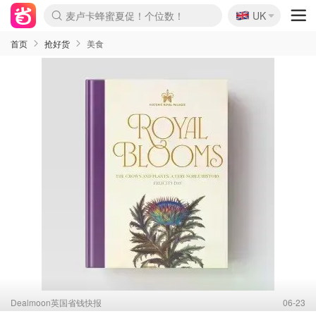
🇬🇧
麦卢卡蜂蜜夏促！个位数！
Prada/Miu 4.8折！
UK
啥？必胜客披萨5折！
首页
抢好货
美食
Dealmoon英国省钱快报
06-23