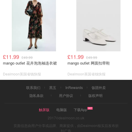
£11.99
£11.99
£49.99
£49.99
mango outlet 花卉泡泡袖连衣裙
mango outlet 网面扣带鞋
Dealmoon英国省钱快报
Dealmoon英国省钱快报
联系我们
黑五
InRewards
饭团外卖
隐私条款
用户协议
版权声明
触屏版
电脑版
下载App
2017©dealmoon.co.uk
页面信息由用户分享或品牌、商家提供，由Dealmoon核实后发布折
扣广告