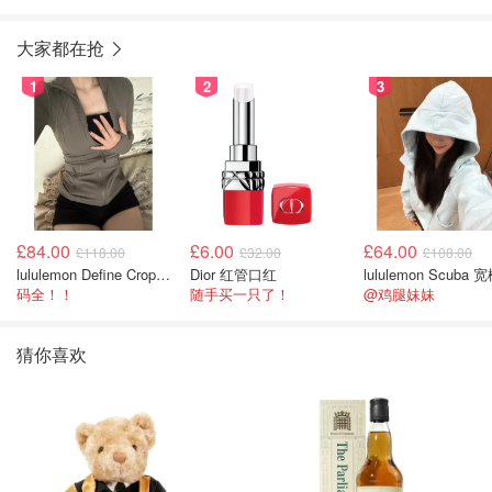
大家都在抢
1
2
3
£84.00
£6.00
£64.00
£118.00
£32.00
£108.00
lululemon Define Cropped Jacket Nulu 短款夹克
Dior 红管口红
码全！！
随手买一只了！
@鸡腿妹妹
猜你喜欢