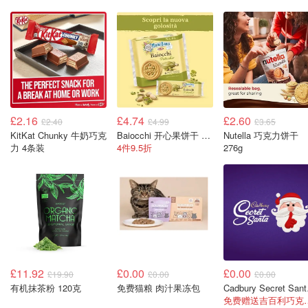
£2.16
£4.74
£2.60
£2.40
£4.99
£3.65
KitKat Chunky 牛奶巧克
Baiocchi 开心果饼干 168g
Nutella 巧克力饼干
力 4条装
4件9.5折
276g
£11.92
£0.00
£0.00
£19.90
£0.00
£0.00
有机抹茶粉 120克
免费猫粮 肉汁果冻包
Cadb
免费赠送吉百利