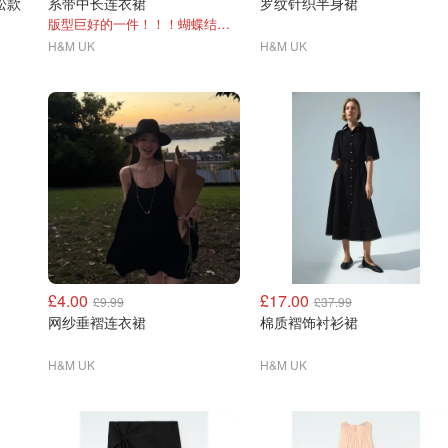
宽松款
系带中长连衣裙
罗纹针织半身裙
版型巨好的一件！！！蝴蝶结超美！
H&M UK
H&M UK
£4.00
£17.00
£9.99
£37.99
网纱垂褶连衣裙
棉质褶饰衬衫裙
H&M UK
H&M UK