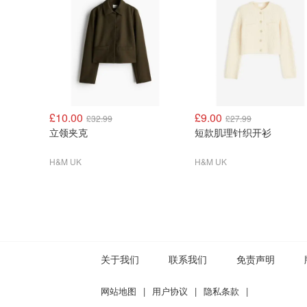
£10.00
£9.00
£32.99
£27.99
立领夹克
短款肌理针织开衫
H&M UK
H&M UK
关于我们
联系我们
免责声明
网站地图
|
用户协议
|
隐私条款
|