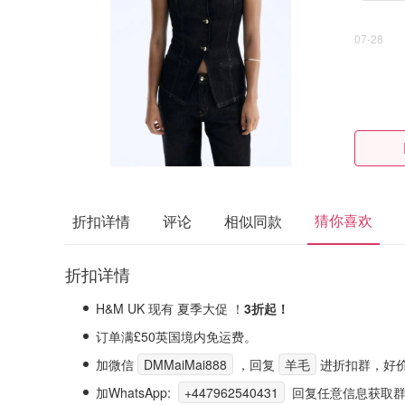
07-28
猜你喜欢
折扣详情
评论
相似同款
折扣详情
H&M UK 现有 夏季大促 ！
3折起！
订单满£50英国境内免运费。
加微信
DMMaiMai888
，回复
羊毛
进折扣群，好
加WhatsApp:
+447962540431
回复任意信息获取群