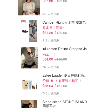
£37.80
£135.00
842人感兴趣
Camper Right 女士鞋 浅灰色
超多博主同款~
£61.20
£120.00
£12.90
£5.90
£39.90
818人感兴趣
£24.90
高端亚麻马甲
条纹针织翻领毛衣 可水洗
lululemon Define Cropped Jacket Nulu 短款夹克
码全！！
UNIQLO优衣库
UNIQLO优衣库
£84.00
£118.00
768人感兴趣
Estee Lauder 夏日护肤彩妆礼盒
价值151！有正装小棕瓶！
£35.64
£151.00
746人感兴趣
Stone Island STONE ISLAND
圆领卫衣