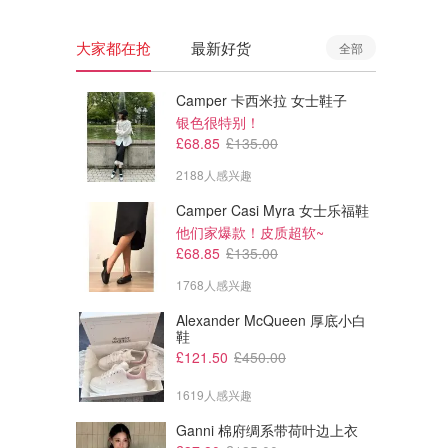
大家都在抢
最新好货
全部
Camper 卡西米拉 女士鞋子
银色很特别！
£68.85
£135.00
2188人感兴趣
Camper Casi Myra 女士乐福鞋
他们家爆款！皮质超软~
£68.85
£135.00
1768人感兴趣
Alexander McQueen 厚底小白
鞋
£121.50
£450.00
1619人感兴趣
Ganni 棉府绸系带荷叶边上衣