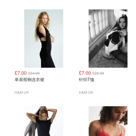
£7.00
£7.00
£24.99
£22.99
单肩褶裥连衣裙
针织T恤
H&M UK
H&M UK