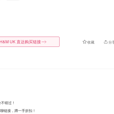
H&M UK
直达购买链接
收藏
分
价不错过！
聊链接，蹲一手折扣！