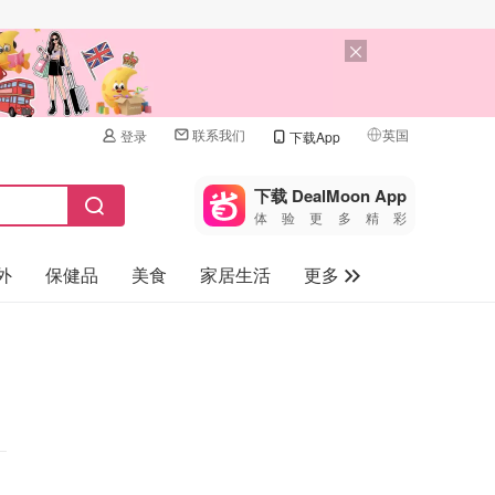
联系我们
英国
登录
下载App
🇺🇸
美国
下载 DealMoon App
体验更多精彩
🇨🇳
中国
外
保健品
美食
家居生活
更多
🇨🇦
加拿大
🇬🇧
家电数码
英国
母婴儿童
🇩🇪
德国
礼品卡
🇫🇷
法国
旅游
🇮🇹
意大利