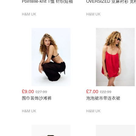
Pointelle-knit T恤 针织短袖
OVERSIZED 亚麻衬衫 
H&M UK
H&M UK
£9.00
£7.00
£27.99
£22.99
围巾装饰沙滩裤
泡泡裙吊带连衣裙
H&M UK
H&M UK