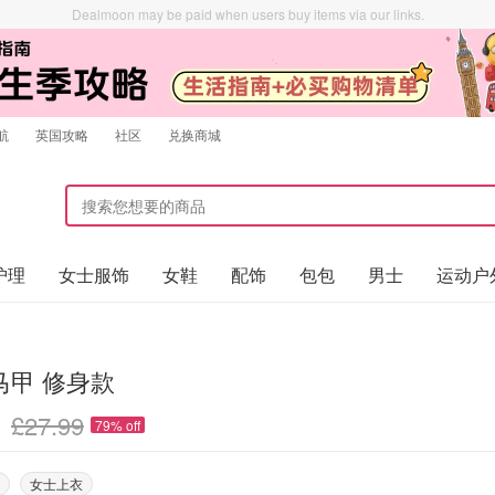
Dealmoon may be paid when users buy items via our links.
航
英国攻略
社区
兑换商城
护理
女士服饰
女鞋
配饰
包包
男士
运动户
马甲 修身款
£27.99
79% off
女士上衣