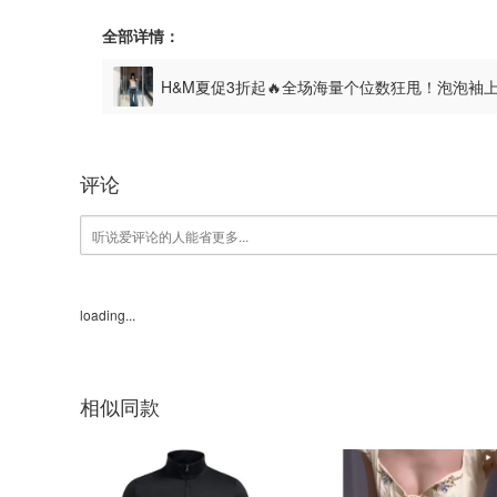
全部详情：
H&M夏促3折起🔥全场海量个位数狂甩！泡泡袖
评论
loading...
相似同款