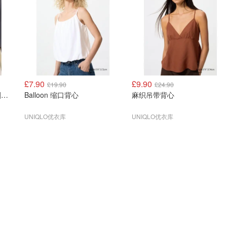
£7.90
£9.90
£19.90
£24.90
House of CB Sisi 柠檬色刺绣迷你裙
Balloon 缩口背心
麻织吊带背心
UNIQLO优衣库
UNIQLO优衣库