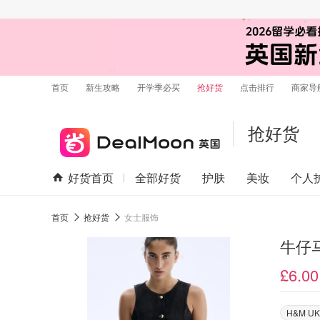
首页
新生攻略
开学季必买
抢好货
点击排行
商家导
抢好货
好货首页
全部好货
护肤
美妆
个人
首页
抢好货
女士服饰
牛仔
£6.00
H&M UK