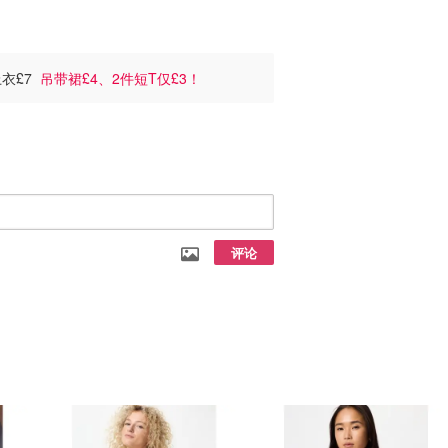
上衣£7
吊带裙£4、2件短T仅£3！
评论