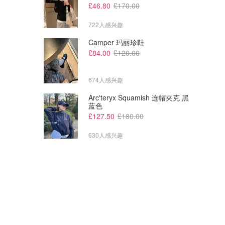
£46.80
£170.00
722人感兴趣
Camper 玛丽珍鞋
£84.00
£120.00
674人感兴趣
Arc'teryx Squamish 连帽夹克 黑
蓝色
£127.50
£180.00
630人感兴趣