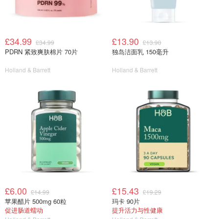
£34.99
£13.90
£34.99
£13.90
PDRN 紧致爽肤棉片 70片
独岛洁面乳 150毫升
Holland & Barrett
Holland & Barrett
£6.00
£15.43
£14.99
£19.29
苹果醋片 500mg 60粒
玛卡 90片
促进肠道蠕动
提升活力与性健康