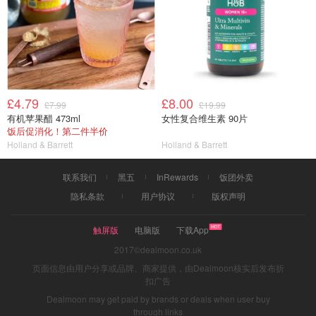
£4.79
£8.00
£7.99
£19.99
有机苹果醋 473ml
女性复合维生素 90片
饭后促消化！第二件半价
Holland & Barrett
Holland & Barrett
联系我们
黑五
InRewards
饭团外卖
隐私条款
用户协议
版权声明
触屏版
电脑版
下载App
2017©dealmoon.co.uk
页面信息由用户分享或品牌、商家提供，由Dealmoon核实后发布折
扣广告
Dealmoon may get paid by brands or deals when user buy
through links