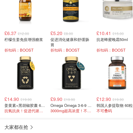
£6.37
£5.20
£10.41
£12.00
£8.00
£15.00
柠檬生姜免疫增强糖浆
促进消化健康和舒缓肠
抗老蜂蜜晚霜50ml
胃
折扣码：BOOST
折扣码：BOOST
折扣码：BOOST
£14.90
£9.90
£12.90
£19.90
£19.90
£19.90
姜黄素+黑胡椒胶囊 60粒
Omega Omega 3-6-9 鱼油 3000mg 90粒
韩国人参提取物 60粒
抗氧抗炎！促进代谢！不可叠码
3000mg超高浓度！不可叠码
不可叠码
大家都在抢