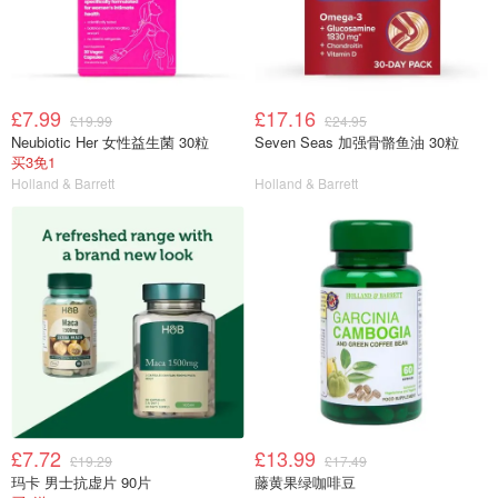
£7.99
£17.16
£19.99
£24.95
Neubiotic Her 女性益生菌 30粒
Seven Seas 加强骨骼鱼油 30粒
买3免1
Holland & Barrett
Holland & Barrett
£7.72
£13.99
£19.29
£17.49
玛卡 男士抗虚片 90片
藤黄果绿咖啡豆