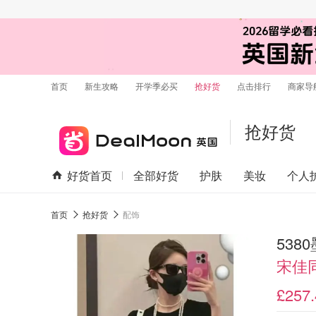
首页
新生攻略
开学季必买
抢好货
点击排行
商家导
抢好货
好货首页
全部好货
护肤
美妆
个人
首页
抢好货
配饰
538
宋佳
£257.