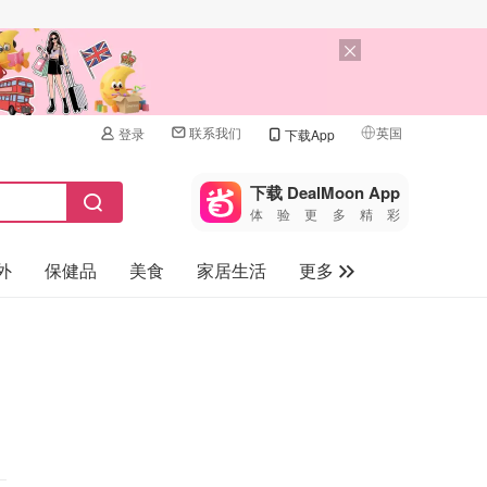
联系我们
英国
登录
下载App
🇺🇸
美国
下载 DealMoon App
体验更多精彩
🇨🇳
中国
外
保健品
美食
家居生活
更多
🇨🇦
加拿大
🇬🇧
家电数码
英国
母婴儿童
🇩🇪
德国
礼品卡
🇫🇷
法国
旅游
🇮🇹
意大利