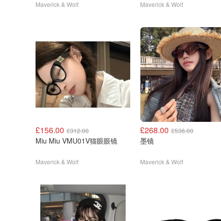
Maverick & Wolf
Maverick & Wolf
£156.00
£268.00
£312.00
£536.00
Miu Miu VMU01V猫眼眼镜
墨镜
Maverick & Wolf
Maverick & Wolf