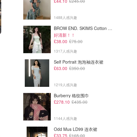
£44.10
£245.00
1488人感兴趣
BROW END. SKIMS Cotton Rib 长款背心连衣裙 薄荷绿
好清新！！
£156.00
£142.50
£312.00
£285.00
£38.00
£75.00
Miu Miu 书呆子平光镜
Versace VE4361 太阳镜
1317人感兴趣
宁宁相似款
Maverick & Wolf
Maverick & Wolf
Self Portrait 泡泡袖连衣裙
£63.00
£350.00
1219人感兴趣
Burberry 格纹围巾
£278.10
£435.00
1144人感兴趣
Odd Mus LD99 连衣裙
£33.75
£165.00