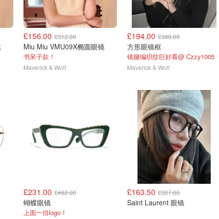
£156.00
£194.00
£312.00
£388.00
镜
Miu Miu VMU09X椭圆眼镜
方形眼镜框
书呆子款！
镜腿编织纹巨好看@ Czzy1005
Maverick & Wolf
Maverick & Wolf
£231.00
£163.50
£462.00
£327.00
蝴蝶眼镜
Saint Laurent 眼镜
上面一排logo！