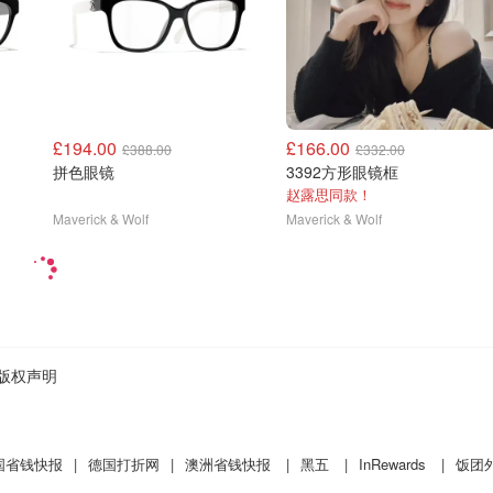
£194.00
£166.00
£388.00
£332.00
拼色眼镜
3392方形眼镜框
赵露思同款！
Maverick & Wolf
Maverick & Wolf
版权声明
国省钱快报
|
德国打折网
|
澳洲省钱快报
|
黑五
|
InRewards
|
饭团