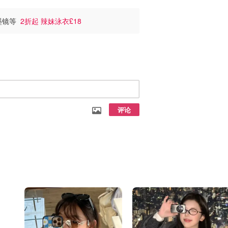
奶墨镜等
2折起 辣妹泳衣£18
评论