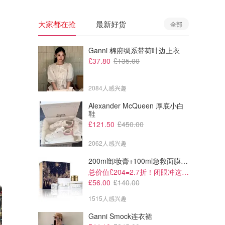
大家都在抢
最新好货
全部
Ganni 棉府绸系带荷叶边上衣
£37.80
£135.00
2084人感兴趣
Alexander McQueen 厚底小白
鞋
£121.50
£450.00
2062人感兴趣
200ml卸妆膏+100ml急救面膜+面霜+洁颜布
总价值£204=2.7折！闭眼冲这套！
£56.00
£140.00
1515人感兴趣
Ganni Smock连衣裙