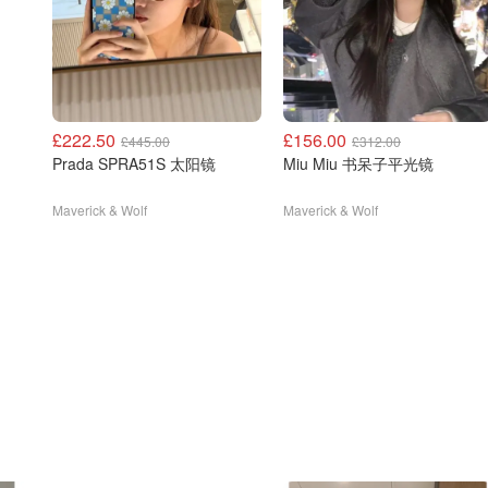
£222.50
£156.00
£445.00
£312.00
Prada SPRA51S 太阳镜
Miu Miu 书呆子平光镜
Maverick & Wolf
Maverick & Wolf