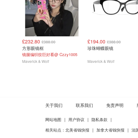
£232.80
£194.00
£388.00
£388.00
方形眼镜框
珍珠蝴蝶眼镜
镜腿编织纹巨好看@ Czzy1005
Maverick & Wolf
Maverick & Wolf
关于我们
联系我们
免责声明
网站地图
|
用户协议
|
隐私条款
|
相关站点：
北美省钱快报
|
加拿大省钱快报
|
法