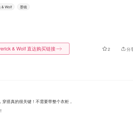
 & Wolf
墨镜
erick & Wolf
直达购买链接
2
分
，穿搭真的很关键！不需要带整个衣柜，
！