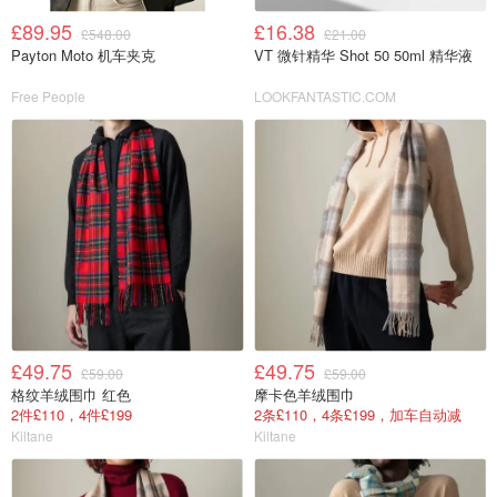
£89.95
£16.38
£548.00
£21.00
Payton Moto 机车夹克
VT 微针精华 Shot 50 50ml 精华液
Free People
LOOKFANTASTIC.COM
£49.75
£49.75
£59.00
£59.00
格纹羊绒围巾 红色
摩卡色羊绒围巾
2件£110，4件£199
2条£110，4条£199，加车自动减
Kiltane
Kiltane