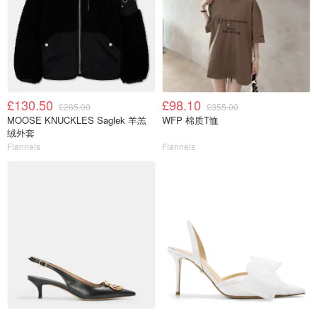
£130.50
£98.10
£285.00
£355.00
MOOSE KNUCKLES Saglek 羊羔
WFP 棉质T恤
绒外套
Flannels
Flannels