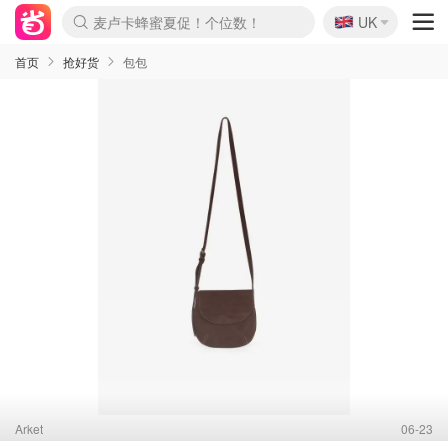
麦卢卡蜂蜜夏促！个位数！
🇬🇧
Prada/Miu 4.8折！
UK
啥？必胜客披萨5折！
首页
抢好货
包包
Arket
06-23