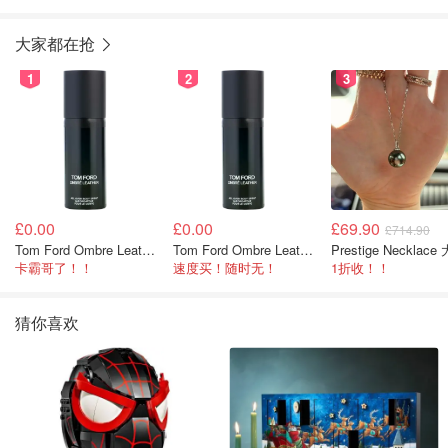
盖扣
大家都在抢
1
2
3
£0.00
£0.00
£69.90
£714.90
Tom Ford Ombre Leather 身体喷雾 150ml
Tom Ford Ombre Leather 全身喷雾 150ml
卡霸哥了！！
速度买！随时无！
1折收！！
猜你喜欢