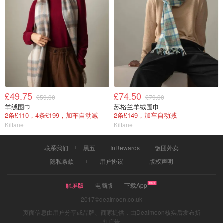
£49.75
£74.50
£59.00
£79.00
羊绒围巾
苏格兰羊绒围巾
2条£110，4条£199，加车自动减
2条£149，加车自动减
Kiltane
Kiltane
联系我们
黑五
InRewards
饭团外卖
隐私条款
用户协议
版权声明
触屏版
电脑版
下载App
2017©dealmoon.co.uk
页面信息由用户分享或品牌、商家提供，由Dealmoon核实后发布折
扣广告