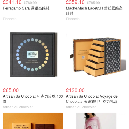
£341.10
£359.10
£760.00
£785.00
Ferragamo Sara 露跟高跟鞋
Mach&Mach Lace85H 蕾丝露跟高
跟鞋
Flannels
Flannels
£65.00
£130.00
Artisan du Chocolat 巧克力珍珠 100
Artisan du Chocolat Voyage de
颗
Chocolats 长途旅行巧克力礼盒
artisan du chocolat
artisan du chocolat