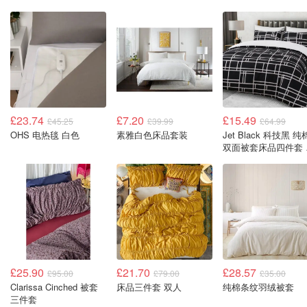
£23.74
£7.20
£15.49
£45.25
£39.99
£64.99
OHS 电热毯 白色
素雅白色床品套装
Jet Black 科技黑 纯
双面被套床品四件套 
大
£25.90
£21.70
£28.57
£95.00
£79.00
£35.00
Clarissa Cinched 被套
床品三件套 双人
纯棉条纹羽绒被套
三件套