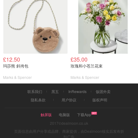
£12.50
£35.00
玛莎熊 斜挎包
玫瑰和小苍兰花束
Marks & Spencer
Marks & Spencer
联系我们
黑五
InRewards
饭团外卖
隐私条款
用户协议
版权声明
触屏版
电脑版
下载App
2017©dealmoon.co.uk
页面信息由用户分享或品牌、商家提供，由Dealmoon核实后发布折
扣广告