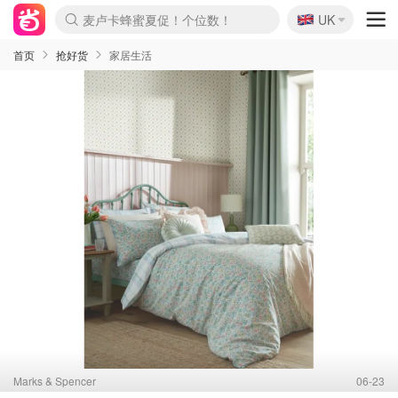
🇬🇧
Prada/Miu 4.8折！
UK
麦卢卡蜂蜜夏促！个位数！
啥？必胜客披萨5折！
首页
抢好货
家居生活
Marks & Spencer
06-23