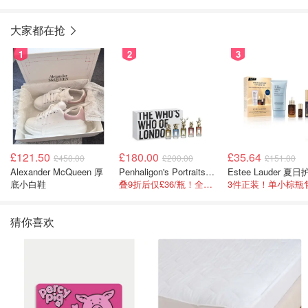
大家都在抢
1
2
3
£121.50
£180.00
£35.64
£450.00
£200.00
£151.00
Alexander McQueen 厚
Penhaligon's Portraits Miniature Collection 香氛套装 5瓶装
底小白鞋
叠9折后仅£36/瓶！全热款+标志性兽首头
猜你喜欢