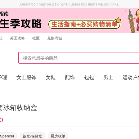
Dealmoon may be paid when users buy items via our links.
航
英国攻略
社区
兑换商城
护理
女士服饰
女鞋
配饰
包包
男士
运动户
套冰箱收纳盒
0
 Spencer
饭盒/保鲜盒
厨房收纳