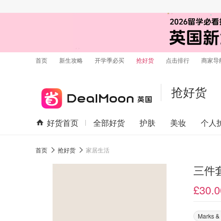
首页
新生攻略
开学季必买
抢好货
点击排行
商家导
抢好货
好货首页
全部好货
护肤
美妆
个人
首页
抢好货
家居生活
三件
£30.0
Marks &