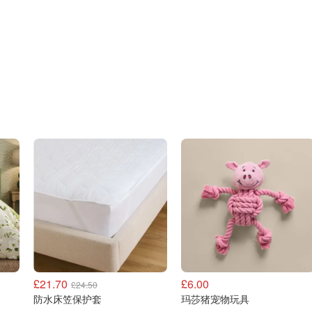
£21.70
£6.00
£24.50
防水床笠保护套
玛莎猪宠物玩具