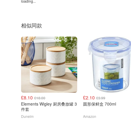
loading...
相似同款
£8.10
£2.10
£18.00
£3.99
Elements Wigley 厨房叠放罐 3
圆形保鲜盒 700ml
件套
Dunelm
Amazon