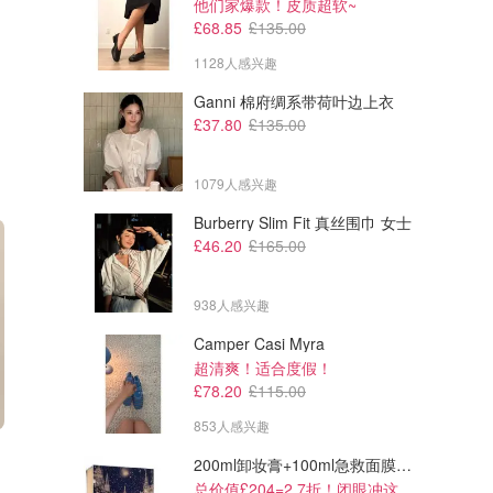
他们家爆款！皮质超软~
£68.85
£135.00
1128人感兴趣
Ganni 棉府绸系带荷叶边上衣
£37.80
£135.00
1079人感兴趣
Burberry Slim Fit 真丝围巾 女士
£46.20
£165.00
938人感兴趣
Camper Casi Myra
超清爽！适合度假！
£78.20
£115.00
853人感兴趣
200ml卸妆膏+100ml急救面膜+面霜+洁颜布
总价值£204=2.7折！闭眼冲这套！