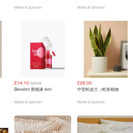
Marks & Spencer
Marks & Spencer
£14.10
£28.00
£23.50
Benetint 唇颊液 6ml
中型蛇皮兰（蛇形植物
Marks & Spencer
Marks & Spencer