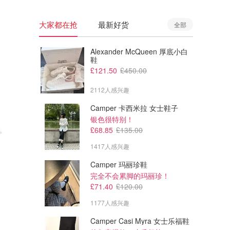
大家都在抢
最新好货
全部
Alexander McQueen 厚底小白
鞋
£121.50
£450.00
2112人感兴趣
Camper 卡西米拉 女士鞋子
银色很特别！
£68.85
£135.00
1417人感兴趣
Camper 玛丽珍鞋
£12.99
£14.99
完全不会累脚的玛丽珍！
塑料汤盒 1000ml 6只装 密封
10件套食品密封盒 1000ml 带
£71.40
£120.00
盖
1177人感兴趣
Amazon
Amazon
Camper Casi Myra 女士乐福鞋