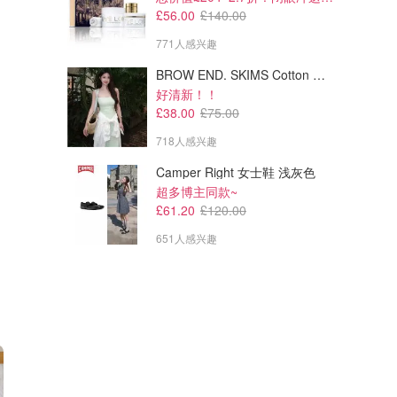
£56.00
£140.00
771人感兴趣
BROW END. SKIMS Cotton Rib 长款背心连衣裙 薄荷绿
好清新！！
£38.00
£75.00
718人感兴趣
Camper Right 女士鞋 浅灰色
超多博主同款~
£61.20
£120.00
651人感兴趣