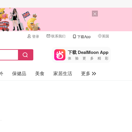
联系我们
英国
登录
下载App
🇺🇸
美国
下载 DealMoon App
体验更多精彩
🇨🇳
中国
外
保健品
美食
家居生活
更多
🇨🇦
加拿大
🇬🇧
家电数码
英国
母婴儿童
🇩🇪
德国
礼品卡
🇫🇷
法国
旅游
🇮🇹
意大利