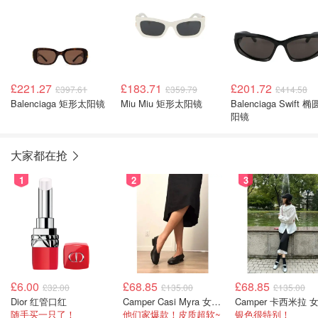
£221.27
£183.71
£201.72
£397.61
£359.79
£414.58
Balenciaga 矩形太阳镜
Miu Miu 矩形太阳镜
Balenciaga Swift 
阳镜
大家都在抢
1
2
3
£6.00
£68.85
£68.85
£32.00
£135.00
£135.00
Dior 红管口红
Camper Casi Myra 女士乐福鞋
随手买一只了！
他们家爆款！皮质超软~
银色很特别！