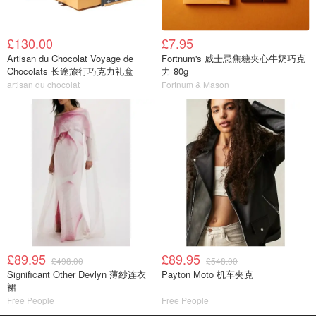
£130.00
£7.95
Artisan du Chocolat Voyage de
Fortnum's 威士忌焦糖夹心牛奶巧克
Chocolats 长途旅行巧克力礼盒
力 80g
artisan du chocolat
Fortnum & Mason
£89.95
£89.95
£498.00
£548.00
Significant Other Devlyn 薄纱连衣
Payton Moto 机车夹克
裙
Free People
Free People