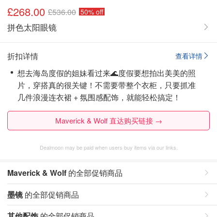
£268.00
£536.00
50% off
拼色太阳眼镜
折扣详情
查看详情
想去海岛度假的姐妹看过来🌊度假要想拍出美美的照
片，穿搭真的很关键！不需要带整个衣柜，只要抓准
几件浪漫连衣裙 + 氛围感配饰，就能轻松搞定！
Maverick & Wolf 直达购买链接 →
Dealmoon may be paid when users buy items via our links.
Maverick & Wolf
的全部促销商品
墨镜
的全部促销商品
其他配饰
的全部促销商品