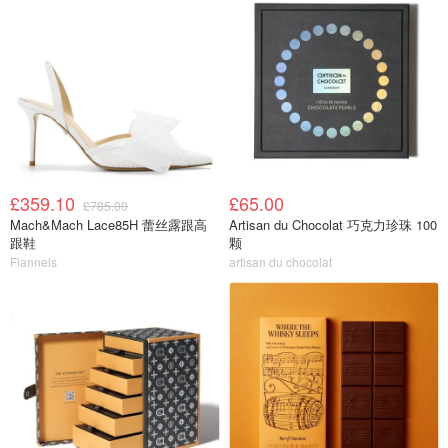
£359.10
£65.00
£785.00
Mach&Mach Lace85H 蕾丝露跟高
Artisan du Chocolat 巧克力珍珠 100
跟鞋
颗
Flannels
artisan du chocolat