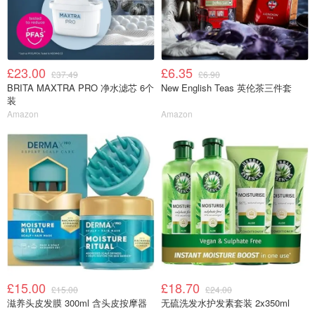
£23.00
£6.35
£37.49
£6.90
BRITA MAXTRA PRO 净水滤芯 6个
New English Teas 英伦茶三件套
装
Amazon
Amazon
£15.00
£18.70
£15.00
£24.00
滋养头皮发膜 300ml 含头皮按摩器
无硫洗发水护发素套装 2x350ml