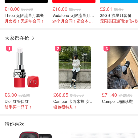
£18.00
£16.00
£2.61
£36.00
£25.00
£6.90
Three 无限流量月套餐
Vodafone 无限流量月套餐
35GB 流量月套餐
月套餐！无需年合同！
24个月合同！适合本科生！
大家都在抢
1
2
3
£6.00
£68.85
£71.40
£32.00
£135.00
£120.00
Dior 红管口红
Camper 卡西米拉 女士鞋子
Camper 玛丽珍鞋
随手买一只了！
银色很特别！
猜你喜欢