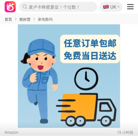
🇬🇧
麦卢卡蜂蜜夏促！个位数！
UK
Prada/Miu 4.8折！
啥？必胜客披萨5折！
首页
抢好货
家电数码
Amazon
15 小时前