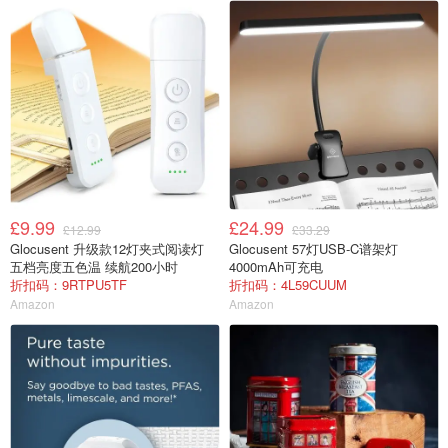
£9.99
£24.99
£12.99
£33.29
Glocusent 升级款12灯夹式阅读灯
Glocusent 57灯USB-C谱架灯
五档亮度五色温 续航200小时
4000mAh可充电
折扣码：9RTPU5TF
折扣码：4L59CUUM
Amazon
Amazon