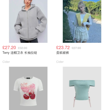
£27.20
£23.72
£32.00
£27.90
Terry 连帽卫衣 长袖拉链
蛋糕裙裤
Cider
Cider