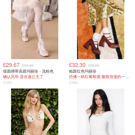
£29.67
£32.30
£34.90
£38.00
缎面绑带高跟玛丽珍 - 浅粉色
粗跟红色玛丽珍
确认完毕 是在逃公主了
仿佛一杯红葡萄酒 极致浪漫的一件单品
Cider
Cider