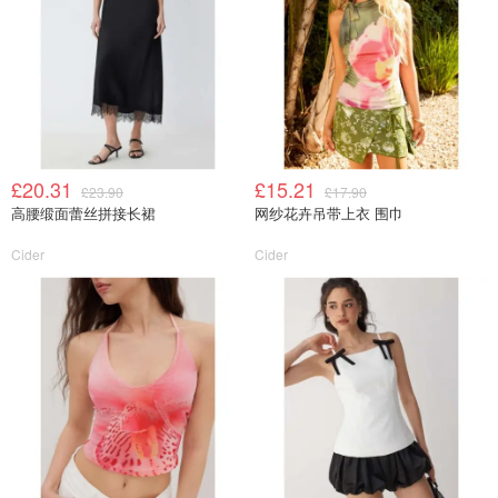
£20.31
£15.21
£23.90
£17.90
高腰缎面蕾丝拼接长裙
网纱花卉吊带上衣 围巾
Cider
Cider