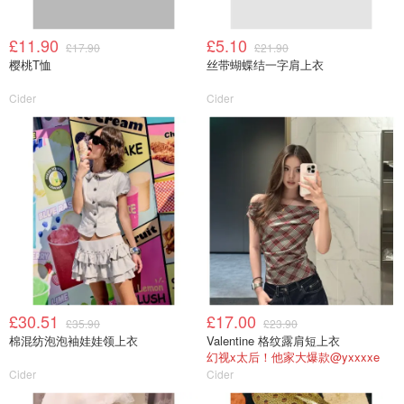
£11.90
£5.10
£17.90
£21.90
樱桃T恤
丝带蝴蝶结一字肩上衣
Cider
Cider
£30.51
£17.00
£35.90
£23.90
棉混纺泡泡袖娃娃领上衣
Valentine 格纹露肩短上衣
幻视x太后！他家大爆款@yxxxxe
Cider
Cider