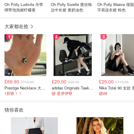
Oh Polly Ludmila 吊带
Oh Polly Sorelle 蕾丝饰
Oh Polly Maeve 缎
绑带泡泡裙柠檬黄
边中长裙 黄奶油色
字肩连衣裙 粉色
大家都在抢
1
2
3
£69.90
£20.00
£25.00
£714.90
£80.00
£110.00
Prestige Necklace 大溪地珍珠项链 10-11mm
adidas Originals Taekwondo 女款黑色运动鞋
Nike Total 90 女款
1折收！！
@ 是伊伊呀
@29
猜你喜欢