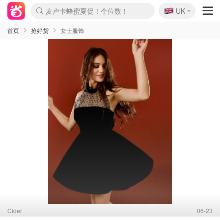
🇬🇧
Prada/Miu 4.8折！
UK
麦卢卡蜂蜜夏促！个位数！
啥？必胜客披萨5折！
首页
抢好货
女士服饰
Cider
06-23