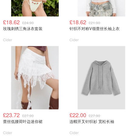
£18.62
£18.62
£24.90
£21.90
玫瑰刺绣三角泳衣套装
针织不对称V领蕾丝长袖上衣
Cider
Cider
£23.72
£22.00
£27.90
£27.90
蕾丝低腰荷叶边迷你裙
连帽开叉针织衫 宽松长袖
Cider
Cider