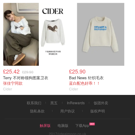
£25.42
£25.90
£29.90
Terry 不对称领狗图案卫衣
Bad News 针织毛衣
张佳宁同款
蓝白配色好乖！！
Cider
Cider
联系我们
黑五
InRewards
饭团外卖
隐私条款
用户协议
版权声明
触屏版
电脑版
下载App
2017©dealmoon.co.uk