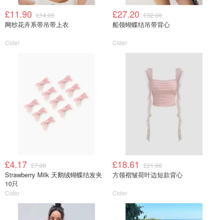
£11.90
£27.20
£14.00
£32.00
网纱花卉系带吊带上衣
船领蝴蝶结吊带背心
Cider
Cider
£4.17
£18.61
£7.00
£21.90
Strawberry Milk 天鹅绒蝴蝶结发夹
方领褶皱荷叶边短款背心
10只
Cider
Cider