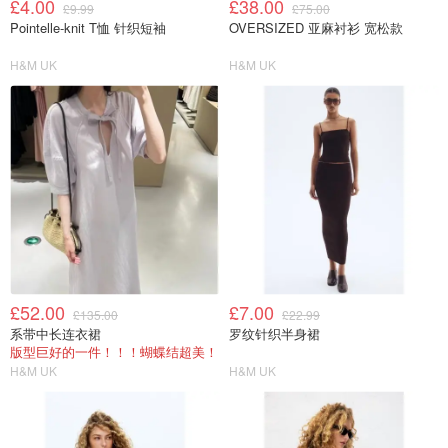
£4.00
£38.00
£9.99
£75.00
Pointelle-knit T恤 针织短袖
OVERSIZED 亚麻衬衫 宽松款
H&M UK
H&M UK
£52.00
£7.00
£135.00
£22.99
系带中长连衣裙
罗纹针织半身裙
版型巨好的一件！！！蝴蝶结超美！
H&M UK
H&M UK