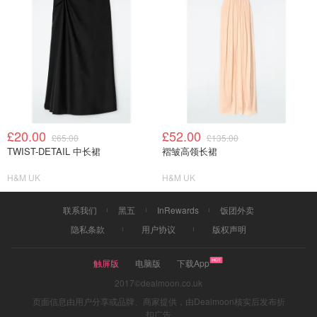
£20.00
£52.00
£65.00
£135.00
TWIST-DETAIL 中长裙
褶皱高领长裙
H&M UK
H&M UK
联系我们
黑五
InRewards
饭团外卖
隐私条款
用户协议
版权声明
触屏版
电脑版
下载App
2017©dealmoon.co.uk
页面信息由用户分享或品牌、商家提供，由Dealmoon核实后发布折
扣广告