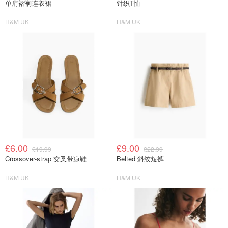
单肩褶裥连衣裙
针织T恤
H&M UK
H&M UK
£6.00
£9.00
£19.99
£22.99
Crossover-strap 交叉带凉鞋
Belted 斜纹短裤
H&M UK
H&M UK