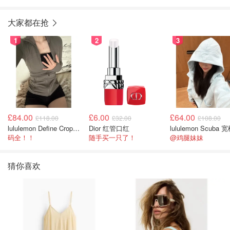
大家都在抢
1
2
3
£84.00
£6.00
£64.00
£118.00
£32.00
£108.00
lululemon Define Cropped Jacket Nulu 短款夹克
Dior 红管口红
码全！！
随手买一只了！
@鸡腿妹妹
猜你喜欢