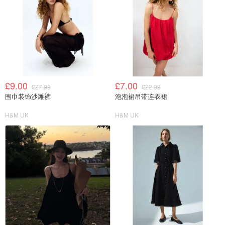
£9.00
£7.00
£27.99
£22.99
围巾装饰沙滩裤
泡泡裙吊带连衣裙
H&M UK
H&M UK