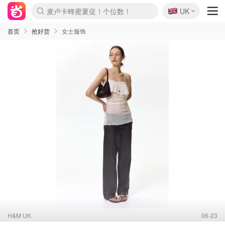
🇬🇧
Prada/Miu 4.8折！
UK
麦卢卡蜂蜜夏促！个位数！
啥？必胜客披萨5折！
首页
抢好货
女士服饰
H&M UK
06-23