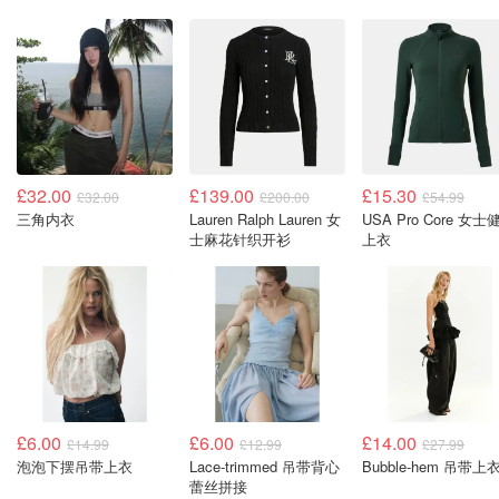
£32.00
£139.00
£15.30
£32.00
£200.00
£54.99
三角内衣
Lauren Ralph Lauren 女
USA Pro Core 女士
士麻花针织开衫
上衣
£6.00
£6.00
£14.00
£14.99
£12.99
£27.99
泡泡下摆吊带上衣
Lace-trimmed 吊带背心
Bubble-hem 吊带上
蕾丝拼接