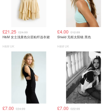
£21.25
£4.00
£24.99
£12.99
H&M 女士浅黄色分层粘纤连衣裙
Shield 无框太阳镜 黑色
H&M UK
H&M UK
£7.00
£7.00
£24.99
£22.99