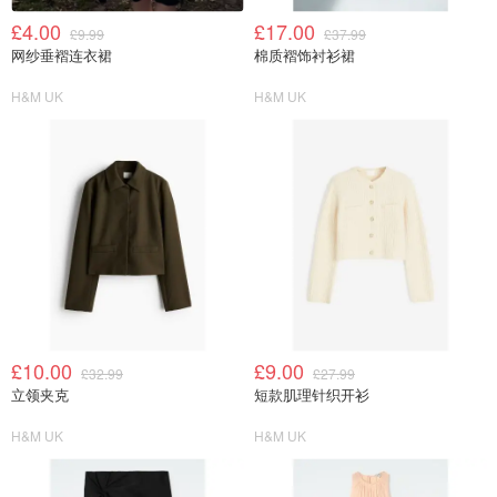
£4.00
£17.00
£9.99
£37.99
网纱垂褶连衣裙
棉质褶饰衬衫裙
H&M UK
H&M UK
£10.00
£9.00
£32.99
£27.99
立领夹克
短款肌理针织开衫
H&M UK
H&M UK