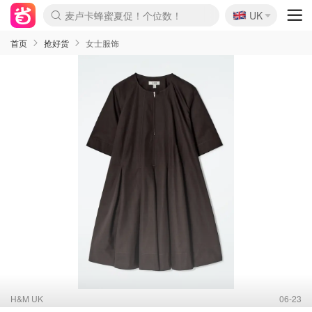
🇬🇧
Prada/Miu 4.8折！
UK
麦卢卡蜂蜜夏促！个位数！
啥？必胜客披萨5折！
首页
抢好货
女士服饰
H&M UK
06-23