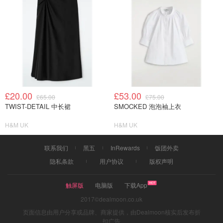
£20.00
£53.00
£65.00
£75.00
TWIST-DETAIL 中长裙
SMOCKED 泡泡袖上衣
H&M UK
H&M UK
联系我们
黑五
InRewards
饭团外卖
隐私条款
用户协议
版权声明
触屏版
电脑版
下载App
2017©dealmoon.co.uk
页面信息由用户分享或品牌、商家提供，由Dealmoon核实后发布折
扣广告