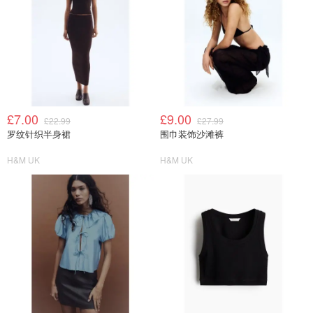
£7.00
£9.00
£22.99
£27.99
罗纹针织半身裙
围巾装饰沙滩裤
H&M UK
H&M UK