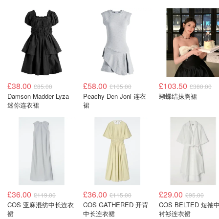
£38.00
£58.00
£103.50
£85.00
£105.00
£380.00
Damson Madder Lyza
Peachy Den Joni 连衣
蝴蝶结抹胸裙
迷你连衣裙
裙
£36.00
£36.00
£29.00
£119.00
£115.00
£95.00
COS 亚麻混纺中长连衣
COS GATHERED 开背
COS BELTED 短袖
裙
中长连衣裙
衬衫连衣裙