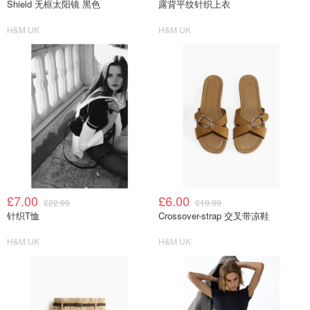
Shield 无框太阳镜 黑色
露背平纹针织上衣
H&M UK
H&M UK
£7.00
£6.00
£22.99
£19.99
针织T恤
Crossover-strap 交叉带凉鞋
H&M UK
H&M UK