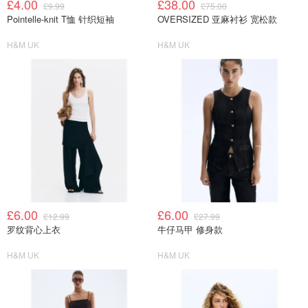
£4.00
£38.00
£9.99
£75.00
Pointelle-knit T恤 针织短袖
OVERSIZED 亚麻衬衫 宽松款
H&M UK
H&M UK
£6.00
£6.00
£12.99
£27.99
罗纹背心上衣
牛仔马甲 修身款
H&M UK
H&M UK