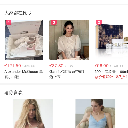
大家都在抢
1
2
3
£121.50
£37.80
£56.00
£450.00
£135.00
£140.00
Alexander McQueen 厚
Ganni 棉府绸系带荷叶
底小白鞋
边上衣
猜你喜欢