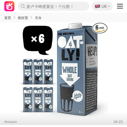
🇬🇧
Prada/Miu 4.8折！
UK
麦卢卡蜂蜜夏促！个位数！
啥？必胜客披萨5折！
首页
抢好货
美食
Amazon
06-23