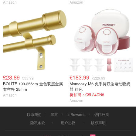
Amazon
Amazon
£28.89
£183.99
£33.99
£229.99
BOLITE 190-355cm 金色双层金属
Momcozy M6 免手持双边电动吸奶
窗帘杆 25mm
器 红色
折扣码：C5L34DN8
Amazon
Amazon
联系我们
黑五
InRewards
饭团外卖
隐私条款
用户协议
版权声明