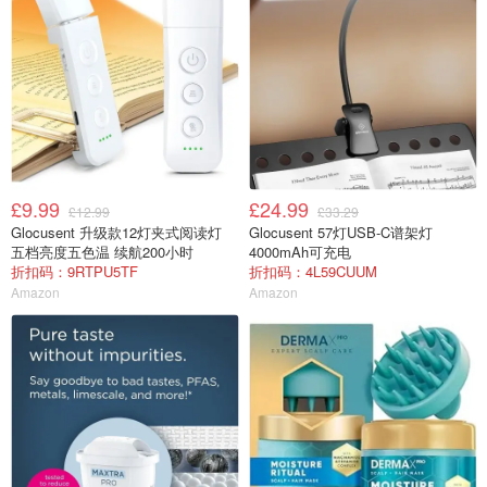
£9.99
£24.99
£12.99
£33.29
Glocusent 升级款12灯夹式阅读灯
Glocusent 57灯USB-C谱架灯
五档亮度五色温 续航200小时
4000mAh可充电
折扣码：9RTPU5TF
折扣码：4L59CUUM
Amazon
Amazon