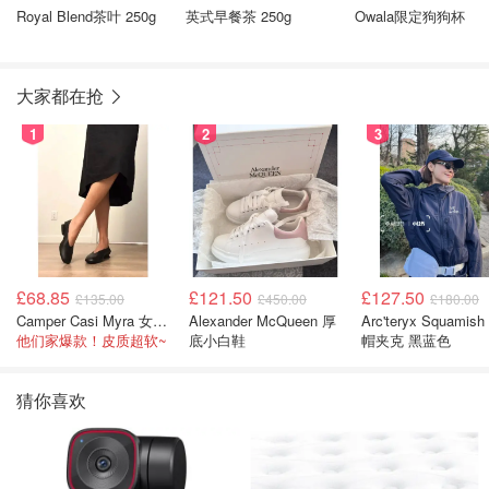
Royal Blend茶叶 250g
英式早餐茶 250g
Owala限定狗狗杯
大家都在抢
1
2
3
£68.85
£121.50
£127.50
£135.00
£450.00
£180.00
Camper Casi Myra 女士乐福鞋
Alexander McQueen 厚
Arc'teryx Squamish
他们家爆款！皮质超软~
底小白鞋
帽夹克 黑蓝色
猜你喜欢