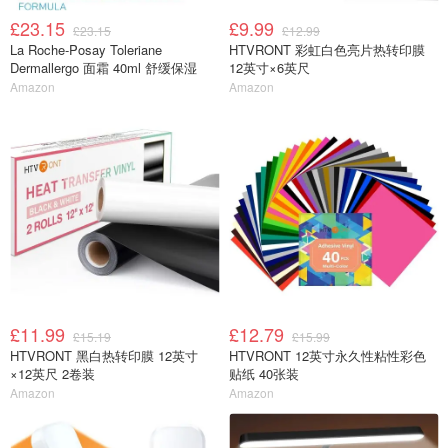
£23.15
£9.99
£23.15
£12.99
La Roche-Posay Toleriane
HTVRONT 彩虹白色亮片热转印膜
Dermallergo 面霜 40ml 舒缓保湿
12英寸×6英尺
Amazon
Amazon
£11.99
£12.79
£15.19
£15.99
HTVRONT 黑白热转印膜 12英寸
HTVRONT 12英寸永久性粘性彩色
×12英尺 2卷装
贴纸 40张装
Amazon
Amazon