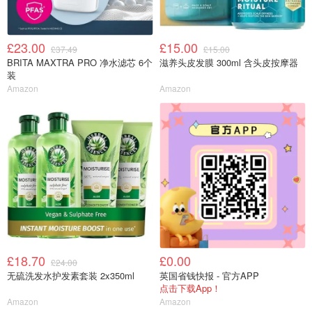
£23.00
£15.00
£37.49
£15.00
BRITA MAXTRA PRO 净水滤芯 6个
滋养头皮发膜 300ml 含头皮按摩器
装
Amazon
Amazon
£18.70
£0.00
£24.00
无硫洗发水护发素套装 2x350ml
英国省钱快报 - 官方APP
点击下载App！
Amazon
Amazon