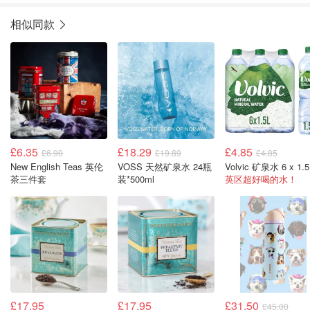
相似同款
£6.35
£18.29
£4.85
£6.90
£19.89
£4.85
New English Teas 英伦
VOSS 天然矿泉水 24瓶
Volvic 矿泉水 6 x 1.5
茶三件套
装*500ml
英区超好喝的水！
£17.95
£17.95
£31.50
£45.00