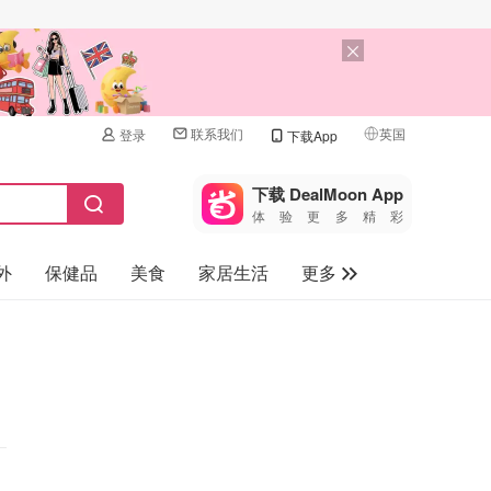
联系我们
英国
登录
下载App
🇺🇸
美国
下载 DealMoon App
体验更多精彩
🇨🇳
中国
外
保健品
美食
家居生活
更多
🇨🇦
加拿大
🇬🇧
家电数码
英国
母婴儿童
🇩🇪
德国
礼品卡
🇫🇷
法国
旅游
🇮🇹
意大利