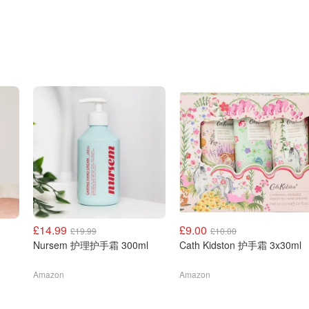
£14.99
£9.00
£19.99
£10.00
Nursem 护理护手霜 300ml
Cath Kidston 护手霜 3x30ml
Amazon
Amazon