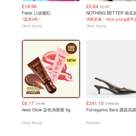
£18.96
£0.84
£2.00
Fwee 口袋腮红
1盘有4色！
Olive Young
Olive Young
£6.17
£341.10
£9.48
£760.00
fwee Glow 染色润唇膏 5g
Ferragamo Sara 露跟高
Olive Young
Flannels