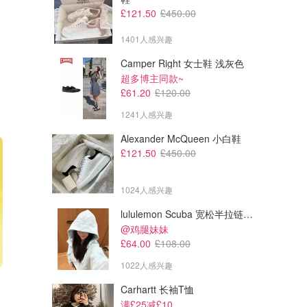
£121.50
£450.00
1401人感兴趣
Camper Right 女士鞋 浅灰色
超多博主同款~
£61.20
£120.00
1241人感兴趣
Alexander McQueen 小白鞋
£121.50
£450.00
1024人感兴趣
lululemon Scuba 宽松半拉链卫衣
@鸡腿妹妹
£64.00
£108.00
1022人感兴趣
Carhartt 长袖T恤
满£25减£10