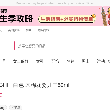
Dealmoon may be paid when users buy items via our links.
航
英国攻略
社区
兑换商城
护理
女士服饰
女鞋
配饰
包包
男士
运动户
CHIT 白色 木棉花婴儿香50ml
0
oung
护手霜