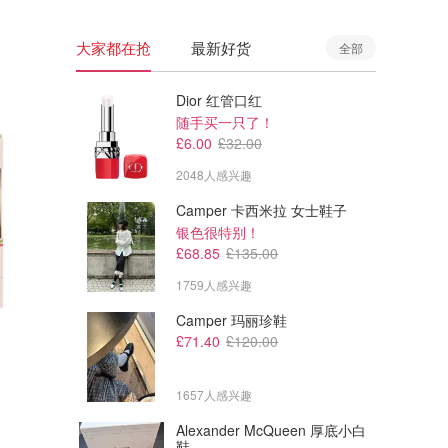
大家都在抢
最新好货
全部
Dior 红管口红
随手买一只了！
£6.00
£32.00
2048人感兴趣
Camper 卡西米拉 女士鞋子
银色很特别！
£68.85
£135.00
1759人感兴趣
Camper 玛丽珍鞋
£8.09
£16.20
£8.99
£18.00
£71.40
£120.00
LANO ALLOVER101 万用膏 Glazed Donut
Lanolips 羊毛脂润唇膏套装 15g*2
别地儿没这么多口味选择！
肥肠好用！很多地方都断货了
1657人感兴趣
SEPHORA UK
SEPHORA UK
Alexander McQueen 厚底小白
鞋