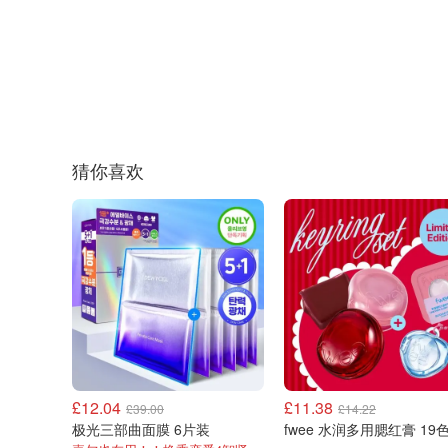
猜你喜欢
£12.04
£11.38
£39.00
£14.22
极光三部曲面膜 6片装
fwee 水润多用腮红膏 19