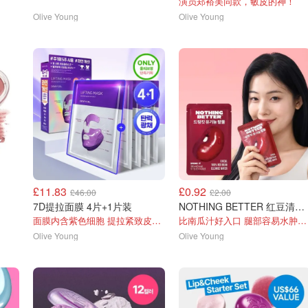
演员郑裕美同款，敏皮的神！
Olive Young
Olive Young
£11.83
£0.92
£46.00
£2.00
7D提拉面膜 4片+1片装
NOTHING BETTER 红豆清饮水 100ml
面膜内含紫色细胞 提拉紧致皮肤，改善松弛
比南瓜汁好入口 腿部容易水肿也可以喝
Olive Young
Olive Young