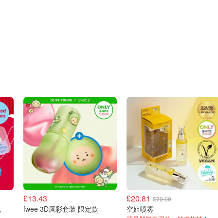
£13.43
£20.81
£70.00
色
fwee 3D唇彩套装 限定款
空姐喷雾