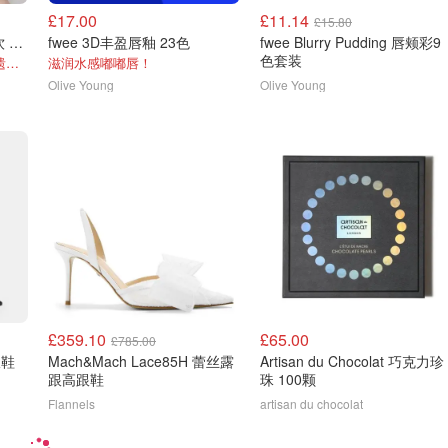
£17.00
£11.14
£15.80
NOTHING BETTER 南瓜饮 100ml
fwee 3D丰盈唇釉 23色
fwee Blurry Pudding 唇颊彩9
色套装
消肿必备！olive young该申遗的好东西
滋润水感嘟嘟唇！
Olive Young
Olive Young
£359.10
£65.00
£785.00
跟鞋
Mach&Mach Lace85H 蕾丝露
Artisan du Chocolat 巧克力珍
跟高跟鞋
珠 100颗
Flannels
artisan du chocolat