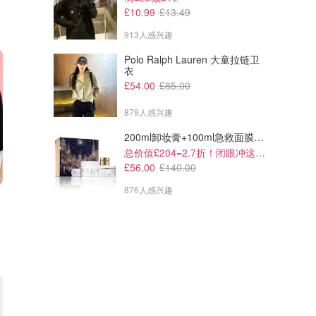
£10.99
£13.49
913人感兴趣
Polo Ralph Lauren 大童拉链卫
衣
£54.00
£85.00
879人感兴趣
200ml卸妆膏+100ml急救面膜+面霜+洁颜布
总价值£204=2.7折！闭眼冲这套！
£56.00
£140.00
876人感兴趣