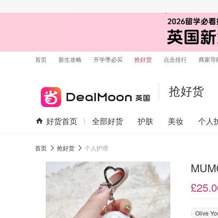
首页
新生攻略
开学季必买
抢好货
点击排行
商家导
抢好货
好货首页
全部好货
护肤
美妆
个人
首页
抢好货
个人护理
MUM
£25.0
Olive Y