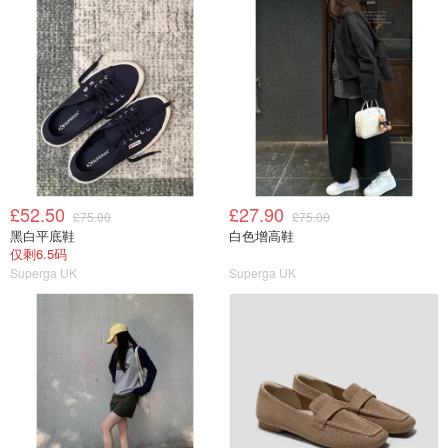
£52.50
£27.90
£75.00
£75.00
黑白平底鞋
白色增高鞋
仅剩6.5码
Superga UK
Superga UK