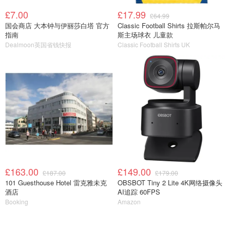
£7.00
£17.99
£64.99
国会商店 大本钟与伊丽莎白塔 官方
Classic Football Shirts 拉斯帕尔马
指南
斯主场球衣 儿童款
Dealmoon英国省钱快报
Classic Football Shirts UK
£163.00
£149.00
£187.00
£179.00
101 Guesthouse Hotel 雷克雅未克
OBSBOT Tiny 2 Lite 4K网络摄像头
酒店
AI追踪 60FPS
Booking
Amazon