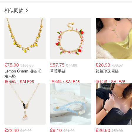
相似同款
£75.00
£57.75
£28.93
£100.00
£77.00
£38.57
Lemon Charm 项链 柠
草莓手链
铃兰珍珠项链
檬吊坠
折扣码：SALE25
折扣码：SALE25
折扣码：SALE25
£22.40
£9.10
£26.60
£49.00
£31.00
£50.00