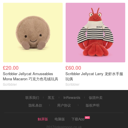
£20.00
£60.00
Scribbler Jellycat Amuseables
Scribbler Jellycat Larry 龙虾水手服
Mona Macaron 巧克力色毛绒玩具
玩偶
Scribbler
Scribbler
联系我们
黑五
InRewards
饭团外卖
隐私条款
用户协议
版权声明
触屏版
电脑版
下载App
2017©dealmoon.co.uk