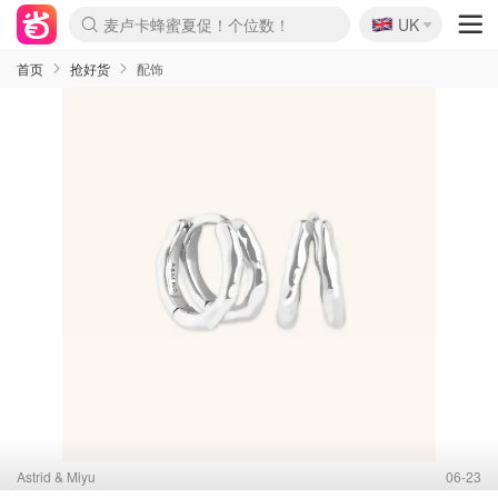
🇬🇧
Prada/Miu 4.8折！
UK
麦卢卡蜂蜜夏促！个位数！
啥？必胜客披萨5折！
首页
抢好货
配饰
Astrid & Miyu
06-23