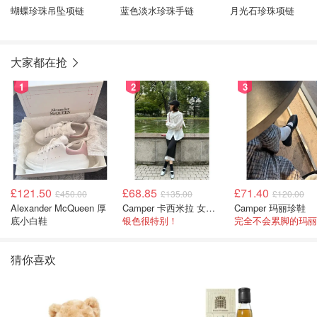
蝴蝶珍珠吊坠项链
蓝色淡水珍珠手链
月光石珍珠项链
大家都在抢
1
2
3
£121.50
£68.85
£71.40
£450.00
£135.00
£120.00
Alexander McQueen 厚
Camper 卡西米拉 女士鞋子
Camper 玛丽珍鞋
底小白鞋
银色很特别！
猜你喜欢