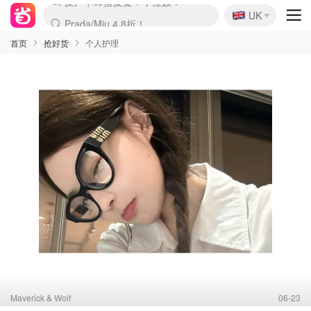
🇬🇧
Prada/Miu 4.8折！
UK
麦卢卡蜂蜜夏促！个位数！
啥？必胜客披萨5折！
首页
抢好货
个人护理
Maverick & Wolf
06-23