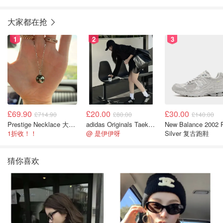
大家都在抢
1
2
3
£69.90
£20.00
£30.00
£714.90
£80.00
£140.00
Prestige Necklace 大溪地珍珠项链 10-11mm
adidas Originals Taekwondo 女款黑色运动鞋
New Balance 2002 
1折收！！
@ 是伊伊呀
Silver 复古跑鞋
猜你喜欢