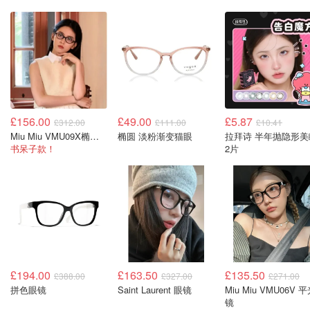
£156.00
£49.00
£5.87
£312.00
£111.00
£10.41
Miu Miu VMU09X椭圆眼镜
椭圆 淡粉渐变猫眼
拉拜诗 半年抛隐形美
书呆子款！
2片
£194.00
£163.50
£135.50
£388.00
£327.00
£271.00
拼色眼镜
Saint Laurent 眼镜
Miu Miu VMU06V 
镜