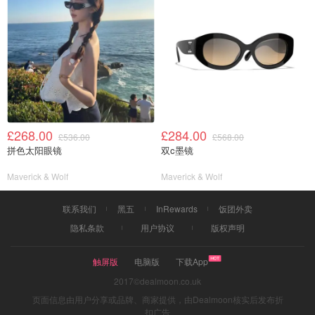
£268.00
£284.00
£536.00
£568.00
拼色太阳眼镜
双c墨镜
Maverick & Wolf
Maverick & Wolf
联系我们
黑五
InRewards
饭团外卖
隐私条款
用户协议
版权声明
触屏版
电脑版
下载App
2017©dealmoon.co.uk
页面信息由用户分享或品牌、商家提供，由Dealmoon核实后发布折
扣广告